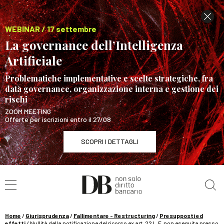
WEBINAR / 17 settembre
La governance dell’Intelligenza
Artificiale
Problematiche implementative e scelte strategiche, fra
data governance, organizzazione interna e gestione dei
rischi
ZOOM MEETING
Offerte per iscrizioni entro il 27/08
SCOPRI I DETTAGLI
Cerca nel sito
WEBINAR / 17 settembre
La governance dell’Intelligenza Artificiale
SCOPRI I DETTAGLI
Home
/
Giurisprudenza
/
Fallimentare - Restructuring
/
Presupposti ed
effetti
/
Nullità della notificazione del ricorso ex art. 22 L.F. non eseguita presso