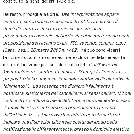
costituito, ai sensi dell’art. 170 c.p.c.
Del resto, prosegue la Corte, “
tale interpretazione appare
coerente con la stessa necessità di notificare presso il
domicilio eletto il decreto emesso all’esito di un
procedimento camerale, ai fini del decorso del termine per la
proposizione del reclamo
ex
art. 739, secondo comma, c.p.c.
(Cass., sez. I, 26 marzo 2003 n. 4482)
”; né può condividersi
l’argomento contrario che desume l’esclusione della necessità
della notificazione presso il domicilio eletto “
dall’avverbio
“eventualmente” contenuto nell’art. 17 legge fallimentare, a
proposito della comunicazione della sentenza dichiarativa di
fallimento (“… La sentenza che dichiara il fallimento è
notificata, su richiesta del cancelliere, ai sensi dell’art. 137 del
codice di procedura civile al debitore, eventualmente presso
il domicilio eletto nel corso del procedimento previsto
dall’articolo 15…”). Tale avverbio, infatti, non sta certo ad
indicare una discrezionalità nella scelta del luogo della
notificazione (indifferentemente, presso il domicilio elettivo