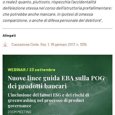
o reale); quanto, piuttosto, rispecchia l’accidentalità
dell’elezione stessa nel corso dell’istruttoria prefallimentare:
che potrebbe anche mancare, in ipotesi di omessa
comparizione, o anche di difesa personale del debitore
”.
Allegati
Cassazione Civile, Sez. 1, 19 gennaio 2017, n. 1335
WEBINAR / 23 settembre
Nuove linee guida EBA sulla POG
dei prodotti bancari
L’inclusione dei fattori ESG e dei rischi di
greenwashing nel processo di product
governance
ZOOM MEETING