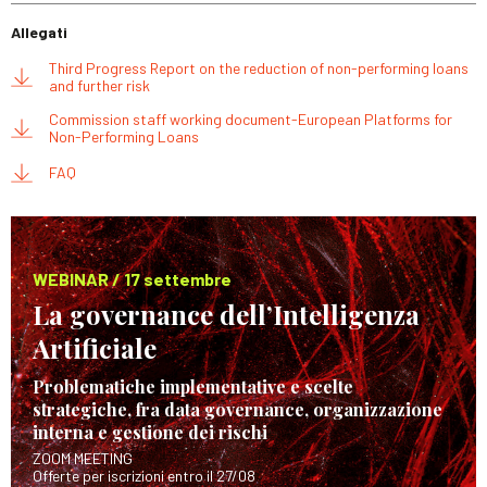
Allegati
Third Progress Report on the reduction of non-performing loans
and further risk
Commission staff working document-European Platforms for
Non-Performing Loans
FAQ
WEBINAR / 17 settembre
La governance dell’Intelligenza
Artificiale
Problematiche implementative e scelte
strategiche, fra data governance, organizzazione
interna e gestione dei rischi
ZOOM MEETING
Offerte per iscrizioni entro il 27/08