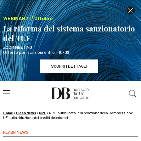
WEBINAR / 1° Ottobre
La riforma del sistema sanzionatorio
del TUF
ZOOM MEETING
Offerte per iscrizioni entro il 10/09
SCOPRI I DETTAGLI
Cerca nel sito
WEBINAR / 1° Ottobre
La riforma del sistema sanzionatorio del TUF
SCOPRI I DETTAGLI
Home
/
Flash News
/
NPL
/
NPL: pubblicata la III relazione della Commissione
UE sulla riduzione dei crediti deteriorati
FLASH NEWS