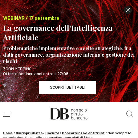
WEBINAR / 17 settembre
La governance dell’Intelligenza
Artificiale
Problematiche implementative e scelte strategiche, fra
data governance, organizzazione interna e gestione dei
rischi
ZOOM MEETING
Offerte per iscrizioni entro il 27/08
SCOPRI I DETTAGLI
Cerca nel sito
WEBINAR / 17 settembre
La governance dell’Intelligenza Artificiale
SCOPRI I DETTAGLI
Home
/
Giurisprudenza
/
Società
/
Concorrenza e antitrust
/
Non sempre le
agevolazioni fiscali alle cooperative sono aiuti di Stato