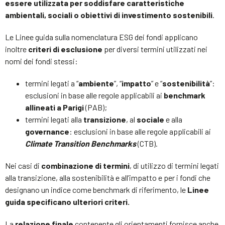
essere utilizzata per soddisfare caratteristiche
ambientali, sociali o obiettivi di investimento sostenibili
.
Le Linee guida sulla nomenclatura ESG dei fondi applicano
inoltre
criteri di esclusione
per diversi termini utilizzati nei
nomi dei fondi stessi:
termini legati a “
ambiente
”, “
impatto
” e “
sostenibilità
”:
esclusioni in base alle regole applicabili ai
benchmark
allineati a Parigi
(PAB);
termini legati alla
transizione
, al
sociale
e alla
governance
: esclusioni in base alle regole applicabili ai
Climate Transition Benchmarks
(CTB).
Nei casi di
combinazione di termini
, di utilizzo di termini legati
alla transizione, alla sostenibilità e all’impatto e per i fondi che
designano un indice come benchmark di riferimento, le
Linee
guida specificano ulteriori criteri.
La
relazione finale
contenente gli orientamenti fornisce anche