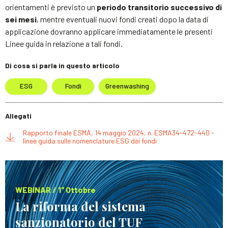
orientamenti è previsto un
periodo transitorio successivo di
sei mesi
, mentre eventuali nuovi fondi creati dopo la data di
applicazione dovranno applicare immediatamente le presenti
Linee guida in relazione a tali fondi.
Di cosa si parla in questo articolo
ESG
Fondi
Greenwashing
Allegati
Rapporto finale ESMA, 14 maggio 2024, n. ESMA34-472-440 -
linee guida sulle nomenclature ESG dei fondi
WEBINAR / 1° Ottobre
La riforma del sistema
sanzionatorio del TUF