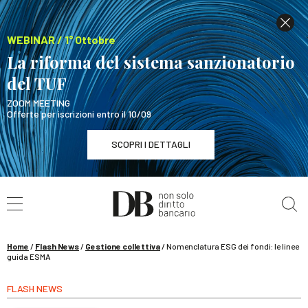
WEBINAR / 1° Ottobre
La riforma del sistema sanzionatorio
del TUF
ZOOM MEETING
Offerte per iscrizioni entro il 10/09
SCOPRI I DETTAGLI
Cerca nel sito
WEBINAR / 1° Ottobre
La riforma del sistema sanzionatorio del TUF
SCOPRI I DETTAGLI
Home
/
Flash News
/
Gestione collettiva
/
Nomenclatura ESG dei fondi: le linee
guida ESMA
FLASH NEWS