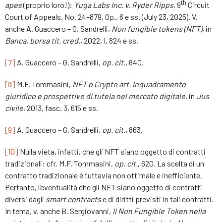
th
apes
(proprio loro!):
Yuga Labs Inc. v. Ryder Ripps
, 9
Circuit
Court of Appeals, No. 24–879, Op., 6 e ss. (July 23, 2025). V.
anche A. Guaccero – G. Sandrelli,
Non fungible tokens (NFT)
, in
Banca, borsa tit. cred.
, 2022, I, 824 e ss.
[7]
A. Guaccero – G. Sandrelli,
op. cit.
, 840.
[8]
M.F. Tommasini,
NFT o Crypto art. Inquadramento
giuridico e prospettive di tutela nel mercato digitale
, in
Jus
civile
, 2013, fasc. 3, 615 e ss.
[9]
A. Guaccero – G. Sandrelli,
op. cit.
, 863.
[10]
Nulla vieta, infatti, che gli NFT siano oggetto di contratti
tradizionali: cfr. M.F. Tommasini,
op. cit.
, 620. La scelta di un
contratto tradizionale è tuttavia non ottimale e inefficiente.
Pertanto, l’eventualità che gli NFT siano oggetto di contratti
diversi dagli
smart contracts
e di diritti previsti in tali contratti.
In tema, v. anche B. Sergiovanni,
Il Non Fungible Token nella