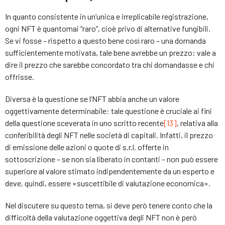
In quanto consistente in un’unica e irreplicabile registrazione,
ogni NFT è quantomai “raro”, cioè privo di alternative fungibili.
Se vi fosse – rispetto a questo bene così raro – una domanda
sufficientemente motivata, tale bene avrebbe un prezzo: vale a
dire il prezzo che sarebbe concordato tra chi domandasse e chi
offrisse.
Diversa è la questione se l’NFT abbia anche un valore
oggettivamente determinabile: tale questione è cruciale ai fini
della questione sceverata in uno scritto recente
[13]
, relativa alla
conferibilità degli NFT nelle società di capitali. Infatti, il prezzo
di emissione delle azioni o quote di s.r.l. offerte in
sottoscrizione – se non sia liberato in contanti – non può essere
superiore al valore stimato indipendentemente da un esperto e
deve, quindi, essere «suscettibile di valutazione economica».
Nel discutere su questo tema, si deve però tenere conto che la
difficoltà della valutazione oggettiva degli NFT non è però