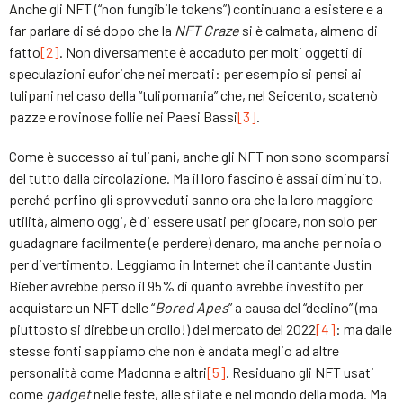
Anche gli NFT (“non fungibile tokens”) continuano a esistere e a
far parlare di sé dopo che la
NFT Craze
si è calmata, almeno di
fatto
[2]
. Non diversamente è accaduto per molti oggetti di
speculazioni euforiche nei mercati: per esempio si pensi ai
tulipani nel caso della “tulipomania” che, nel Seicento, scatenò
pazze e rovinose follie nei Paesi Bassi
[3]
.
Come è successo ai tulipani, anche gli NFT non sono scomparsi
del tutto dalla circolazione. Ma il loro fascino è assai diminuito,
perché perfino gli sprovveduti sanno ora che la loro maggiore
utilità, almeno oggi, è di essere usati per giocare, non solo per
guadagnare facilmente (e perdere) denaro, ma anche per noia o
per divertimento. Leggiamo in Internet che il cantante Justin
Bieber avrebbe perso il 95% di quanto avrebbe investito per
acquistare un NFT delle “
Bored Apes
” a causa del “declino” (ma
piuttosto si direbbe un crollo!) del mercato del 2022
[4]
: ma dalle
stesse fonti sappiamo che non è andata meglio ad altre
personalità come Madonna e altri
[5]
. Residuano gli NFT usati
come
gadget
nelle feste, alle sfilate e nel mondo della moda. Ma