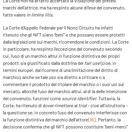
La Corte non ha affatto accertato la violazione dei pretesi
marchi dell’attrice, ma ha respinto alcune difese del convenuto,
fatte valere
in limine litis
.
La Corte d’Appello Federale per il Nono Circuito ha infatti
ritenuto che gli NFT siano “beni” e che possano essere protetti
dalla legislazione sui marchi, ricorrendone le condizioni. La Corte
in particolare, ha respinto l’eccezione del convenuto secondo
cui, l’uso di un marchio altrui in funzione distintiva dei propri
prodotti sia giustificato dalla dottrina del
fair use
(cioè, in
termini europei, dal ricorrere di una limitazione del diritto di
marchio), anche se tale uso sia diretto a criticare o a
commentare il prodotto del titolare del marchio o i suoi usi sul
mercato, allorché l’uso del marchio altrui, al di là delle intenzione
del convenuto, funzioni come
source identifier.
Tuttavia, la
Corte, ha ritenuto di dover rimettere al
trial
– cioè all’istruttoria –
la questione se, in concreto l’uso del convenuto interferisse con
la funzione distintiva del marchio dell’attore
[16]
. Pertanto, la
decisione conferma che gli NFT possono costituire “beni-merci”