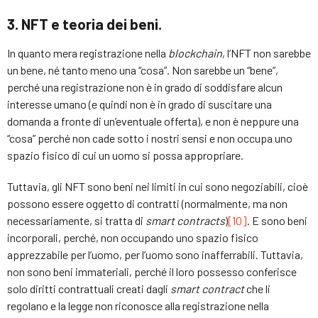
3. NFT e teoria dei beni.
In quanto mera registrazione nella
blockchain
, l’NFT non sarebbe
un bene, né tanto meno una “cosa”. Non sarebbe un “bene”,
perché una registrazione non è in grado di soddisfare alcun
interesse umano (e quindi non è in grado di suscitare una
domanda a fronte di un’eventuale offerta), e non è neppure una
“cosa” perché non cade sotto i nostri sensi e non occupa uno
spazio fisico di cui un uomo si possa appropriare.
Tuttavia, gli NFT sono beni nei limiti in cui sono negoziabili, cioè
possono essere oggetto di contratti (normalmente, ma non
necessariamente, si tratta di
smart contracts
)
[10]
. E sono beni
incorporali, perché, non occupando uno spazio fisico
apprezzabile per l’uomo, per l’uomo sono inafferrabili. Tuttavia,
non sono beni immateriali, perché il loro possesso conferisce
solo diritti contrattuali creati dagli
smart contract
che li
regolano e la legge non riconosce alla registrazione nella