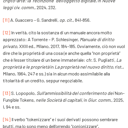
cripto-arte: la “recinzione” dell’oggetto digitale
, in
Nuove
leggi civ. comm.
, 2024, 232.
[11]
A. Guaccero – G. Sandrelli,
op. cit.
, 841-856.
[12]
In verità, cito la sostanza di un manuale ancora molto
apprezzato: A Torrente – P. Schlesinger,
Manuale di diritto
privato
, XXIII ed., Milano, 2017, 184–185. Ovviamente, ciò non vuol
dire che la proprietà di una cosa (e anche quella “non proprietà”
che è l’esser titolare di un bene immateriale: cfr. S. Pugliatti
,
La
proprietà e le proprietà
in
La proprietà nel nuovo diritto
, rist.,
Milano, 1964, 247 e ss.) sia in alcun modo assimilabile alla
titolarità di un credito, seppur negoziabile.
[13]
S. Lopopolo,
Sull’ammissibilità del conferimento dei
Non–
Fungible Tokens,
nelle Società di capitali,
in
Giur. comm
., 2025,
I, 94 e ss.
[14]
Il verbo “tokenizzare” e i suoi derivati possono sembrare
brutti, ma lo sono meno dell’orrendo “conionizzare”,