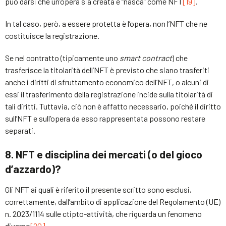
può darsi che un’opera sia creata e “nasca” come NFT
[19]
.
In tal caso, però, a essere protetta è l’opera, non l’NFT che ne
costituisce la registrazione.
Se nel contratto (tipicamente uno
smart contract
) che
trasferisce la titolarità dell’NFT è previsto che siano trasferiti
anche i diritti di sfruttamento economico dell’NFT, o alcuni di
essi il trasferimento della registrazione incide sulla titolarità di
tali diritti. Tuttavia, ciò non è affatto necessario, poiché il diritto
sull’NFT e sull’opera da esso rappresentata possono restare
separati.
8. NFT e disciplina dei mercati (o del gioco
d’azzardo)?
Gli NFT ai quali è riferito il presente scritto sono esclusi,
correttamente, dall’ambito di applicazione del Regolamento (UE)
n. 2023/1114 sulle ctipto-attività, che riguarda un fenomeno
diverso
[20]
.