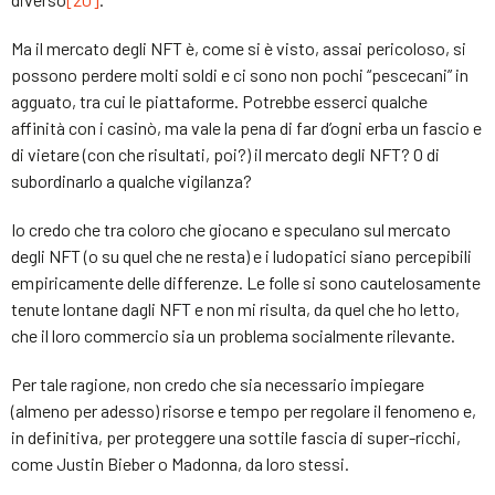
Ma il mercato degli NFT è, come si è visto, assai pericoloso, si
possono perdere molti soldi e ci sono non pochi “pescecani” in
agguato, tra cui le piattaforme. Potrebbe esserci qualche
affinità con i casinò, ma vale la pena di far d’ogni erba un fascio e
di vietare (con che risultati, poi?) il mercato degli NFT? O di
subordinarlo a qualche vigilanza?
Io credo che tra coloro che giocano e speculano sul mercato
degli NFT (o su quel che ne resta) e i ludopatici siano percepibili
empiricamente delle differenze. Le folle si sono cautelosamente
tenute lontane dagli NFT e non mi risulta, da quel che ho letto,
che il loro commercio sia un problema socialmente rilevante.
Per tale ragione, non credo che sia necessario impiegare
(almeno per adesso) risorse e tempo per regolare il fenomeno e,
in definitiva, per proteggere una sottile fascia di super-ricchi,
come Justin Bieber o Madonna, da loro stessi.