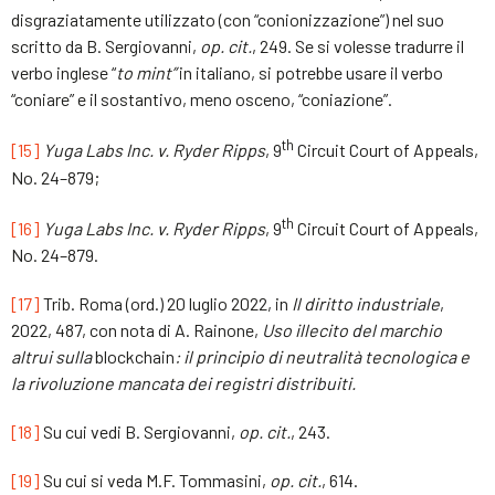
disgraziatamente utilizzato (con “conionizzazione”) nel suo
scritto da B. Sergiovanni,
op. cit.
, 249. Se si volesse tradurre il
verbo inglese “
to mint”
in italiano, si potrebbe usare il verbo
“coniare” e il sostantivo, meno osceno, “coniazione”.
th
[15]
Yuga Labs Inc. v. Ryder Ripps
, 9
Circuit Court of Appeals,
No. 24–879;
th
[16]
Yuga Labs Inc. v. Ryder Ripps
, 9
Circuit Court of Appeals,
No. 24–879.
[17]
Trib. Roma (ord.) 20 luglio 2022, in
Il diritto industriale
,
2022, 487, con nota di A. Rainone,
Uso illecito del marchio
altrui sulla
blockchain
: il principio di neutralità tecnologica e
la rivoluzione mancata dei registri distribuiti.
[18]
Su cui vedi B. Sergiovanni,
op. cit.
, 243.
[19]
Su cui si veda M.F. Tommasini,
op. cit.
, 614.