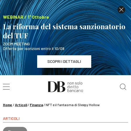
WEBINAR / 1° Ottobre
La riforma del sistema sanzionatorio
del TUF
ZOOM MEETING
Offerte per iscrizioni entro il 10/09
SCOPRI I DETTAGLI
Cerca nel sito
WEBINAR / 1° Ottobre
La riforma del sistema sanzionatorio del TUF
SCOPRI I DETTAGLI
Home
/
Articoli
/
Finanza
/
NFT e il fantasma di Sleepy Hollow
ARTICOLI