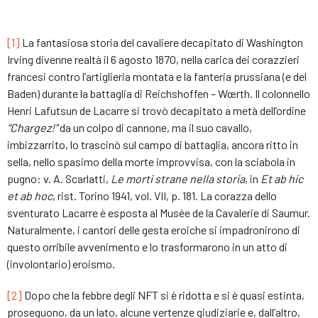
[1]
La fantasiosa storia del cavaliere decapitato di Washington
Irving divenne realtà il 6 agosto 1870, nella carica dei corazzieri
francesi contro l’artiglieria montata e la fanteria prussiana (e del
Baden) durante la battaglia di Reichshoffen – Wœrth. Il colonnello
Henri Lafutsun de Lacarre si trovò decapitato a metà dell’ordine
“Chargez!”
da un colpo di cannone, ma il suo cavallo,
imbizzarrito, lo trascinò sul campo di battaglia, ancora ritto in
sella, nello spasimo della morte improvvisa, con la sciabola in
pugno: v. A. Scarlatti,
Le morti strane nella storia
, in
Et ab hic
et ab hoc
, rist. Torino 1941, vol. VII, p. 181. La corazza dello
sventurato Lacarre è esposta al Musée de la Cavalerie di Saumur.
Naturalmente, i cantori delle gesta eroiche si impadronirono di
questo orribile avvenimento e lo trasformarono in un atto di
(involontario) eroismo.
[2]
Dopo che la febbre degli NFT si è ridotta e si è quasi estinta,
proseguono, da un lato, alcune vertenze giudiziarie e, dall’altro,