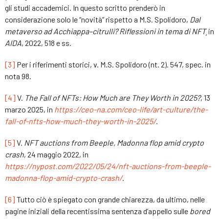
gli studi accademici. In questo scritto prenderò in
considerazione solo le “novità” rispetto a M.S. Spolidoro,
Dal
metaverso ad Acchiappa–citrulli? Riflessioni in tema di NFT¸
in
AIDA
, 2022, 518 e ss.
[3]
Per i riferimenti storici, v. M.S. Spolidoro (nt. 2). 547, spec. in
nota 98.
[4]
V.
The Fall of NFTs: How Much are They Worth in 2025?
, 13
marzo 2025, in
https://ceo-na.com/ceo-life/art-culture/the-
fall-of-nfts-how-much-they-worth-in-2025/
.
[5]
V.
NFT auctions from Beeple, Madonna flop amid crypto
crash
, 24 maggio 2022, in
https://nypost.com/2022/05/24/nft-auctions-from-beeple-
madonna-flop-amid-crypto-crash/
.
[6]
Tutto ciò è spiegato con grande chiarezza, da ultimo, nelle
pagine iniziali della recentissima sentenza d’appello sulle
bored