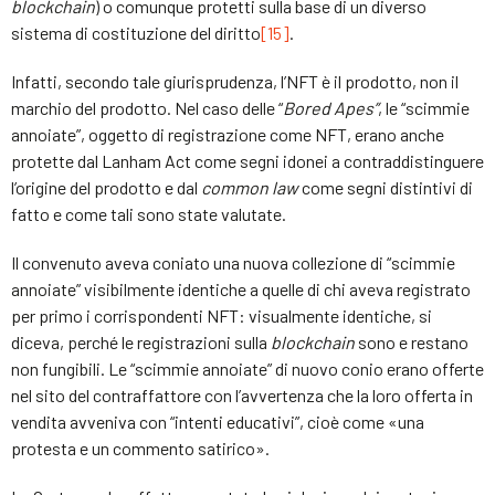
blockchain
) o comunque protetti sulla base di un diverso
sistema di costituzione del diritto
[15]
.
Infatti, secondo tale giurisprudenza, l’NFT è il prodotto, non il
marchio del prodotto. Nel caso delle “
Bored Apes”
, le “scimmie
annoiate”, oggetto di registrazione come NFT, erano anche
protette dal Lanham Act come segni idonei a contraddistinguere
l’origine del prodotto e dal
common law
come segni distintivi di
fatto e come tali sono state valutate.
Il convenuto aveva coniato una nuova collezione di “scimmie
annoiate” visibilmente identiche a quelle di chi aveva registrato
per primo i corrispondenti NFT: visualmente identiche, si
diceva, perché le registrazioni sulla
blockchain
sono e restano
non fungibili. Le “scimmie annoiate” di nuovo conio erano offerte
nel sito del contraffattore con l’avvertenza che la loro offerta in
vendita avveniva con “intenti educativi”, cioè come «una
protesta e un commento satirico».