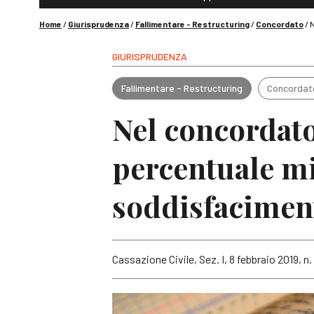
Home
/
Giurisprudenza
/
Fallimentare - Restructuring
/
Concordato
/
N
GIURISPRUDENZA
Fallimentare - Restructuring
Concordat
Nel concordato
percentuale mi
soddisfaciment
Cassazione Civile, Sez. I, 8 febbraio 2019, n. 