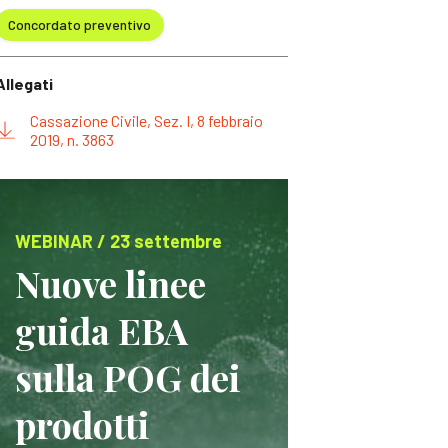
Concordato preventivo
Allegati
Cassazione Civile, Sez. I, 8 febbraio
2019, n. 3863
WEBINAR / 23 settembre
Nuove linee
guida EBA
sulla POG dei
prodotti