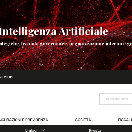
ntelligenza Artificiale
ategiche, fra data governance, organizzazione interna e ge
ito
REMIUM
ettembre
La governance dell’Intelligenza Artificiale
SCOPRI I DET
Cerca nel sito
ICURAZIONI E PREVIDENZA
SOCIETÀ
FISCAL
Dialoghi
Rivista