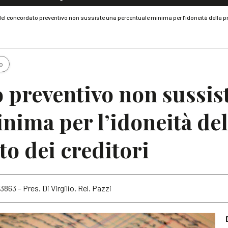
Dialoghi di Diritto dell'Economia
el concordato preventivo non sussiste una percentuale minima per l’idoneità della p
Editoriali
Articoli
Note
o
 preventivo non sussis
nima per l’idoneità del
o dei creditori
3863 – Pres. Di Virgilio, Rel. Pazzi