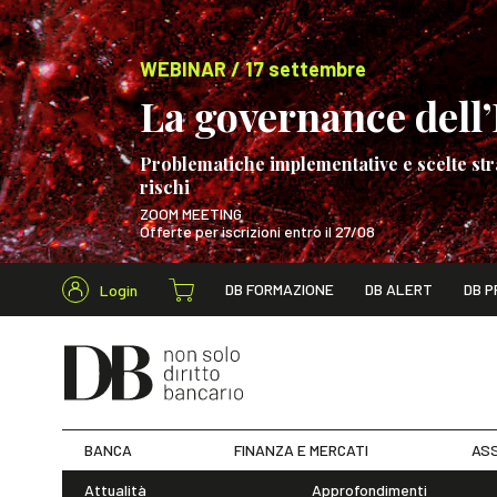
WEBINAR / 17 settembre
La governance dell’I
Problematiche implementative e scelte str
rischi
ZOOM MEETING
Offerte per iscrizioni entro il 27/08
Cerca nel s
DB FORMAZIONE
DB ALERT
DB P
Login
WEBINAR / 17 s
BANCA
FINANZA E MERCATI
ASS
Attualità
Approfondimenti