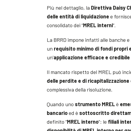
Più nel dettaglio, la
Direttiva Daisy 
delle entità di liquidazione
e fornisce
consolidato dei “
MREL interni
“.
La BRRD impone infatti alle banche e agl
un
requisito minimo di fondi propri 
un’
applicazione efficace e credibile
Il mancato rispetto del MREL può inc
delle perdite e di ricapitalizzazione 
complessiva della risoluzione.
Quando uno
strumento MREL
è
emes
bancario
ed è
sottoscritto diretta
definito “
MREL interno
“: le
filiali in
disponibilità di MREL interno per ga