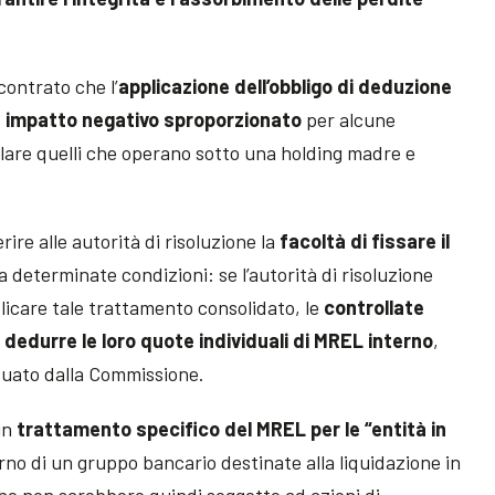
contrato che l’
applicazione dell’obbligo di deduzione
n impatto negativo sproporzionato
per alcune
olare quelli che operano sotto una holding madre e
re alle autorità di risoluzione la
facoltà di fissare il
a determinate condizioni: se l’autorità di risoluzione
icare tale trattamento consolidato, le
controllate
dedurre le loro quote individuali di MREL interno
,
iduato dalla Commissione.
un
trattamento specifico del MREL per le “entità in
terno di un gruppo bancario destinate alla liquidazione in
 che non sarebbero quindi soggette ad azioni di