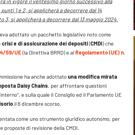
rà in vigore il ventesimo giorno successivo alla
, punti 1 e 2, si applicherà a decorrere dal 14
o 3, si applicherà a decorrere dal 13 maggio 2024.
veva adottato un pacchetto legislativo noto come
 crisi e di assicurazione dei depositi
(
CMDI
) che
014/59/UE
(la Direttiva BRRD) e al
Regolamento (UE) n.
Commissione ha anche adottato
una modifica mirata
oposta Daisy Chains
, per affrontare questioni
nterno”, e sulla quale il Consiglio ed il Parlamento UE
isorio
il 6 dicembre scorso.
sentata come uno strumento giuridico autonomo, per
re proposte di revisione della CMDI.