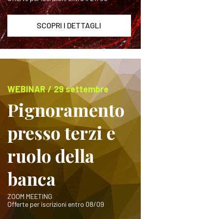
SCOPRI I DETTAGLI
WEBINAR / 29 settembre
Pignoramento
presso terzi e
ruolo della
banca
ZOOM MEETING
Offerte per iscrizioni entro 08/09