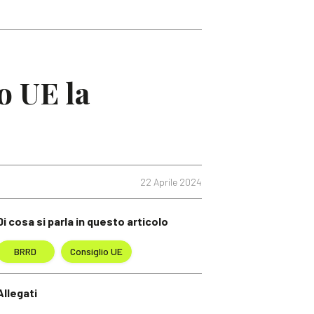
o UE la
22 Aprile 2024
Di cosa si parla in questo articolo
BRRD
Consiglio UE
Allegati