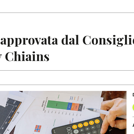
Articoli
Note
approvata dal Consigli
y Chiains