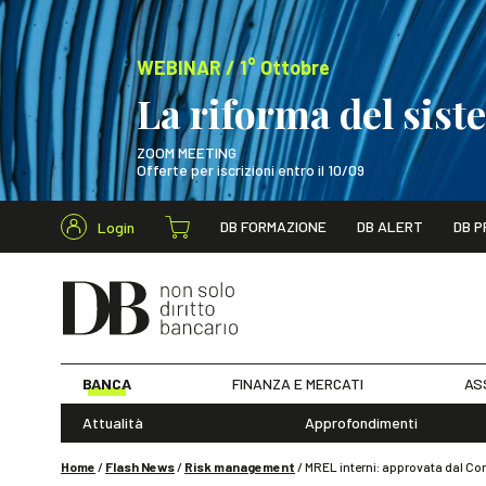
WEBINAR / 1° Ottobre
La riforma del sis
ZOOM MEETING
Offerte per iscrizioni entro il 10/09
Cerca nel s
DB FORMAZIONE
DB ALERT
DB P
Login
WEBINAR / 1° Ot
BANCA
FINANZA E MERCATI
AS
Attualità
Approfondimenti
Home
/
Flash News
/
Risk management
/
MREL interni: approvata dal Co