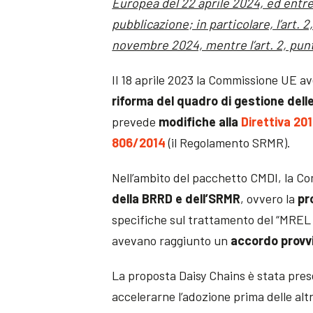
Europea del 22 aprile 2024, ed entre
pubblicazione; in particolare, l’art. 2
novembre 2024, mentre l’art. 2, punt
Il 18 aprile 2023 la Commissione UE a
riforma del quadro di gestione delle
prevede
modifiche alla
Direttiva 2
806/2014
(il Regolamento SRMR).
Nell’ambito del pacchetto CMDI, la 
della BRRD e dell’SRMR
, ovvero la
pr
specifiche sul trattamento del “MREL i
avevano raggiunto un
accordo provv
La proposta Daisy Chains è stata pre
accelerarne l’adozione prima delle alt