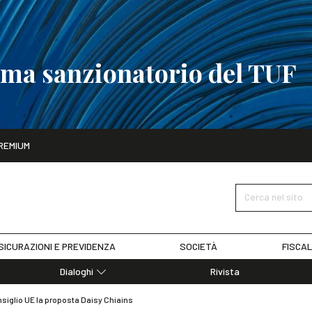
tema sanzionatorio del TUF
ito
REMIUM
tobre
La riforma del sistema sanzionatorio del TUF
SCOPRI I DET
Cerca nel sito
SICURAZIONI E PREVIDENZA
SOCIETÀ
FISCAL
Dialoghi
Rivista
Dialoghi di Diritto dell'Economia
nsiglio UE la proposta Daisy Chiains
Editoriali