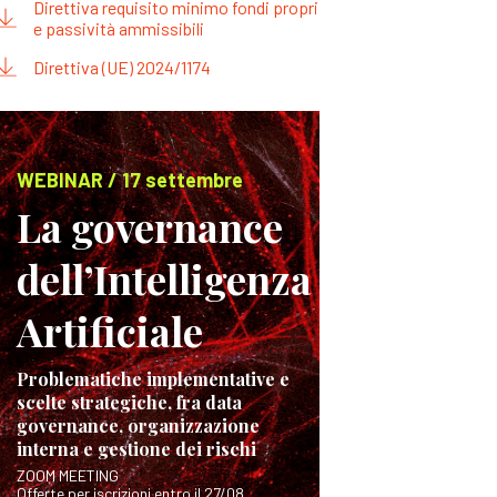
Direttiva requisito minimo fondi propri
e passività ammissibili
Direttiva (UE) 2024/1174
WEBINAR / 17 settembre
La governance
dell’Intelligenza
Artificiale
Problematiche implementative e
scelte strategiche, fra data
governance, organizzazione
interna e gestione dei rischi
ZOOM MEETING
Offerte per iscrizioni entro il 27/08