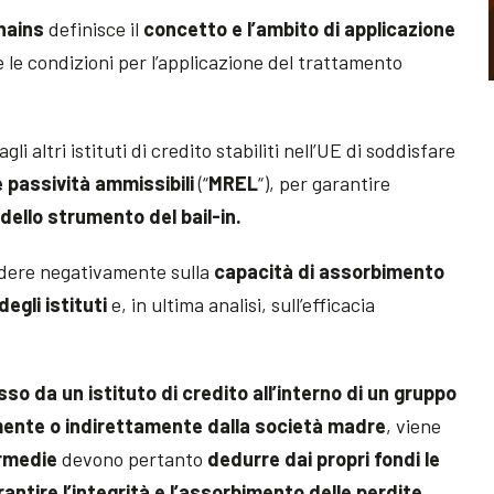
Chains
definisce il
concetto e l’ambito di applicazione
 le condizioni per l’applicazione del trattamento
i altri istituti di credito stabiliti nell’UE di soddisfare
e passività ammissibili
(“
MREL
“), per garantire
 dello strumento del bail-in.
idere negativamente sulla
capacità di assorbimento
degli istituti
e, in ultima analisi, sull’efficacia
so da un istituto di credito all’interno di un gruppo
mente o indirettamente dalla società madre
, viene
termedie
devono pertanto
dedurre dai propri fondi le
rantire l’integrità e l’assorbimento delle perdite