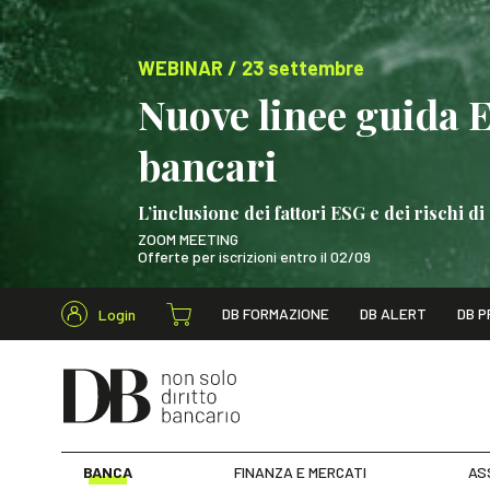
WEBINAR / 23 settembre
Nuove linee guida 
bancari
L’inclusione dei fattori ESG e dei rischi
ZOOM MEETING
Offerte per iscrizioni entro il 02/09
Cerca nel s
DB FORMAZIONE
DB ALERT
DB P
Login
WEBINAR / 23 settem
BANCA
FINANZA E MERCATI
AS