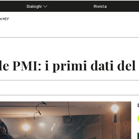
Dialoghi
Rivista
Dialoghi di Diritto dell'Economia
del MEF
Editoriali
Articoli
Note
le PMI: i primi dati de