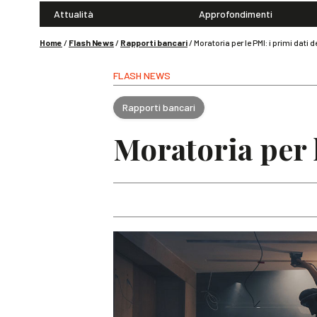
Attualità
Approfondimenti
Home
/
Flash News
/
Rapporti bancari
/
Moratoria per le PMI: i primi dati 
FLASH NEWS
Rapporti bancari
Moratoria per 