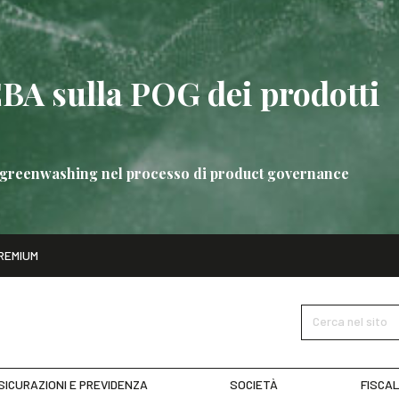
EBA sulla POG dei prodotti
 di greenwashing nel processo di product governance
ito
REMIUM
bre
Nuove linee guida EBA sulla POG dei prodotti bancari
SCOPRI 
Cerca nel sito
SICURAZIONI E PREVIDENZA
SOCIETÀ
FISCAL