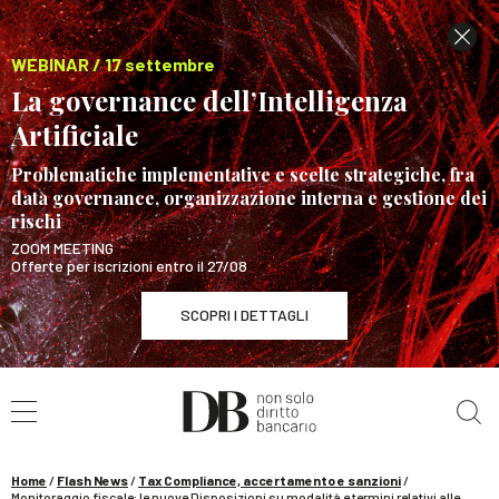
WEBINAR / 17 settembre
La governance dell’Intelligenza
Artificiale
Problematiche implementative e scelte strategiche, fra
data governance, organizzazione interna e gestione dei
rischi
ZOOM MEETING
Offerte per iscrizioni entro il 27/08
SCOPRI I DETTAGLI
Cerca nel sito
WEBINAR / 17 settembre
La governance dell’Intelligenza Artificiale
SCOPRI I DETTAGLI
Home
/
Flash News
/
Tax Compliance, accertamento e sanzioni
/
Monitoraggio fiscale: le nuove Disposizioni su modalità e termini relativi alle