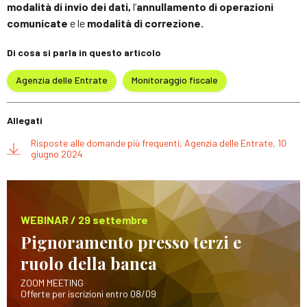
modalità di invio dei dati,
l’
annullamento di operazioni
comunicate
e le
modalità di correzione.
Di cosa si parla in questo articolo
Agenzia delle Entrate
Monitoraggio fiscale
Allegati
Risposte alle domande più frequenti, Agenzia delle Entrate, 10
giugno 2024
WEBINAR / 29 settembre
Pignoramento presso terzi e
ruolo della banca
ZOOM MEETING
Offerte per iscrizioni entro 08/09