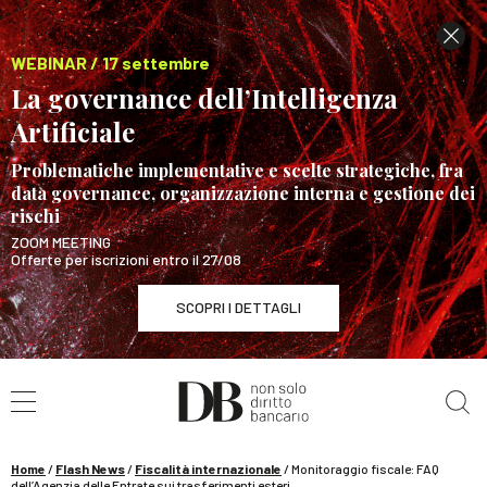
WEBINAR / 17 settembre
La governance dell’Intelligenza
Artificiale
Problematiche implementative e scelte strategiche, fra
data governance, organizzazione interna e gestione dei
rischi
ZOOM MEETING
Offerte per iscrizioni entro il 27/08
SCOPRI I DETTAGLI
Cerca nel sito
WEBINAR / 17 settembre
La governance dell’Intelligenza Artificiale
SCOPRI I DETTAGLI
Home
/
Flash News
/
Fiscalità internazionale
/
Monitoraggio fiscale: FAQ
dell’Agenzia delle Entrate sui trasferimenti esteri