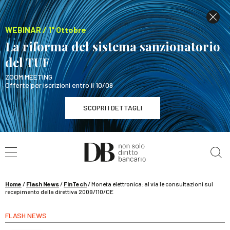
WEBINAR / 1° Ottobre
La riforma del sistema sanzionatorio
del TUF
ZOOM MEETING
Offerte per iscrizioni entro il 10/09
SCOPRI I DETTAGLI
Cerca nel sito
WEBINAR / 1° Ottobre
La riforma del sistema sanzionatorio del TUF
SCOPRI I DETTAGLI
Home
/
Flash News
/
FinTech
/
Moneta elettronica: al via le consultazioni sul
recepimento della direttiva 2009/110/CE
FLASH NEWS