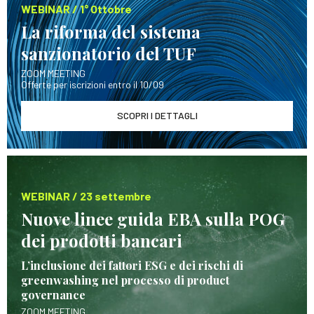
WEBINAR / 1° Ottobre
La riforma del sistema
sanzionatorio del TUF
ZOOM MEETING
Offerte per iscrizioni entro il 10/09
SCOPRI I DETTAGLI
WEBINAR / 23 settembre
Nuove linee guida EBA sulla POG
dei prodotti bancari
L’inclusione dei fattori ESG e dei rischi di
greenwashing nel processo di product
governance
ZOOM MEETING