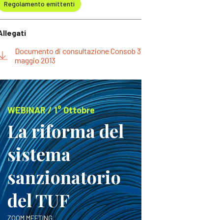
Regolamento emittenti
Allegati
Documento di consultazione Consob 3
maggio 2013
WEBINAR / 1° Ottobre
La riforma del
sistema
sanzionatorio
del TUF
ZOOM MEETING