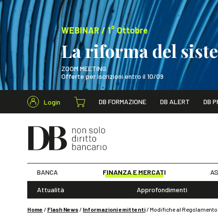
WEBINAR / 1° Ottobre
La riforma del sis
ZOOM MEETING
Offerte per iscrizioni entro il 10/09
Cerca nel s
DB FORMAZIONE
DB ALERT
DB P
Login
WEBINAR / 1° Ot
BANCA
FINANZA E MERCATI
AS
Attualità
Approfondimenti
Home
/
Flash News
/
Informazioni emittenti
/
Modifiche al Regolamento E