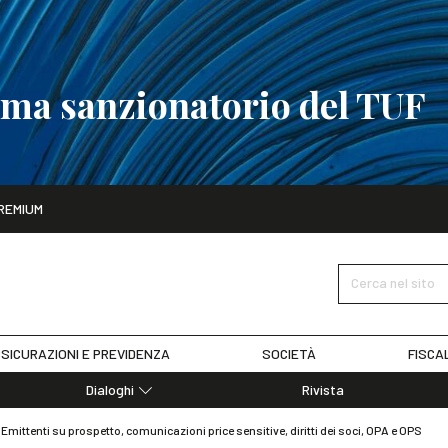
tema sanzionatorio del TUF
ito
REMIUM
tobre
La riforma del sistema sanzionatorio del TUF
SCOPRI I DET
Cerca nel sito
SICURAZIONI E PREVIDENZA
SOCIETÀ
FISCA
Dialoghi
Rivista
Dialoghi di Diritto dell'Economia
mittenti su prospetto, comunicazioni price sensitive, diritti dei soci, OPA e OPS
Editoriali