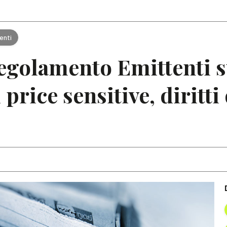
Articoli
Note
enti
egolamento Emittenti s
rice sensitive, diritti