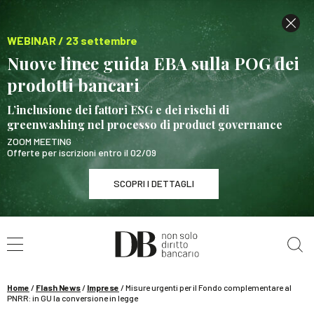
WEBINAR / 23 settembre
Nuove linee guida EBA sulla POG dei
prodotti bancari
L’inclusione dei fattori ESG e dei rischi di
greenwashing nel processo di product governance
ZOOM MEETING
Offerte per iscrizioni entro il 02/09
SCOPRI I DETTAGLI
Cerca nel sito
WEBINAR / 23 settembre
Nuove linee guida EBA sulla POG dei prodotti
bancari
Home
/
Flash News
/
Imprese
/
Misure urgenti per il Fondo complementare al
SCOPRI I DETTAGLI
PNRR: in GU la conversione in legge