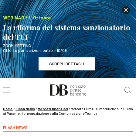
WEBINAR / 1° Ottobre
La riforma del sistema sanzionatorio
del TUF
ZOOM MEETING
Offerte per iscrizioni entro il 10/09
SCOPRI I DETTAGLI
Cerca nel sito
WEBINAR / 1° Ottobre
La riforma del sistema sanzionatorio del TUF
SCOPRI I DETTAGLI
Home
/
Flash News
/
Mercati finanziari
/
Mercato EuroTLX: modifiche alla Guida
ai Parametri di negoziazione e alla Comunicazione Tecnica
FLASH NEWS