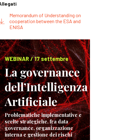
Allegati
Memorandum of Understanding on
cooperation between the ESA and
ENISA
WEBINAR / 17 settembre
La governance
dell’Intelligenza
Artificiale
Problematiche implementative e
scelte strategiche, fra data
governance, organizzazione
interna e gestione dei rischi