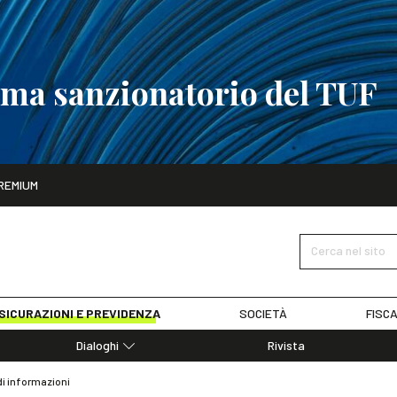
tema sanzionatorio del TUF
ito
REMIUM
tobre
La riforma del sistema sanzionatorio del TUF
SCOPRI I DET
Cerca nel sito
SICURAZIONI E PREVIDENZA
SOCIETÀ
FISCA
Dialoghi
Rivista
Dialoghi di Diritto dell'Economia
i informazioni
Editoriali