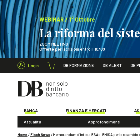
WEBINAR / 1° Ottobre
La riforma del sis
ZOOM MEETING
Offerte per iscrizioni entro il 10/09
Cerca nel s
DB FORMAZIONE
DB ALERT
DB P
Login
WEBINAR / 1° Ot
BANCA
FINANZA E MERCATI
AS
Attualità
Approfondimenti
Home
/
Flash News
/
Memorandum d’intesa ESAs-ENISA per lo scambio d