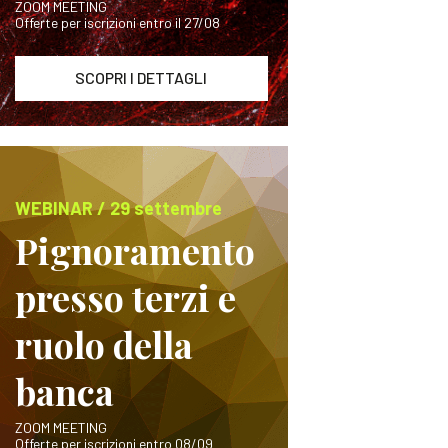
ZOOM MEETING
Offerte per iscrizioni entro il 27/08
SCOPRI I DETTAGLI
WEBINAR / 29 settembre
Pignoramento
presso terzi e
ruolo della
banca
ZOOM MEETING
Offerte per iscrizioni entro 08/09