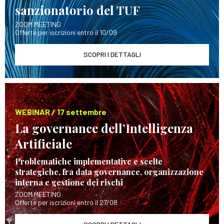
sanzionatorio del TUF
ZOOM MEETING
Offerte per iscrizioni entro il 10/09
SCOPRI I DETTAGLI
WEBINAR / 17 settembre
La governance dell’Intelligenza
Artificiale
Problematiche implementative e scelte
strategiche, fra data governance, organizzazione
interna e gestione dei rischi
ZOOM MEETING
Offerte per iscrizioni entro il 27/08