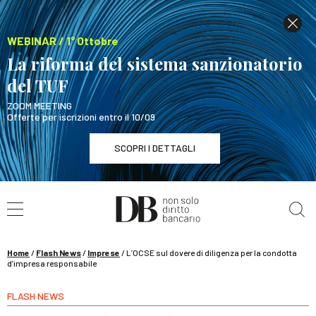
WEBINAR / 1° Ottobre
La riforma del sistema sanzionatorio
del TUF
ZOOM MEETING
Offerte per iscrizioni entro il 10/09
SCOPRI I DETTAGLI
Cerca nel sito
WEBINAR / 1° Ottobre
La riforma del sistema sanzionatorio del TUF
SCOPRI I DETTAGLI
Home
/
Flash News
/
Imprese
/
L’OCSE sul dovere di diligenza per la condotta
d’impresa responsabile
FLASH NEWS