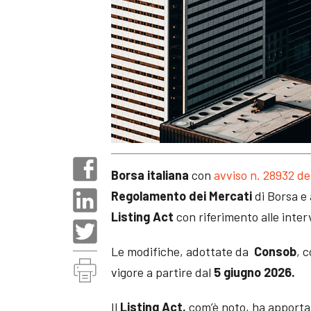
Borsa italiana
con
avviso n. 28932 de
Regolamento dei Mercati
di Borsa e 
Listing Act
con riferimento alle int
Le modifiche, adottate da
Consob
, 
vigore a partire dal
5 giugno 2026.
Il
Listing Act,
com’è noto, ha apport