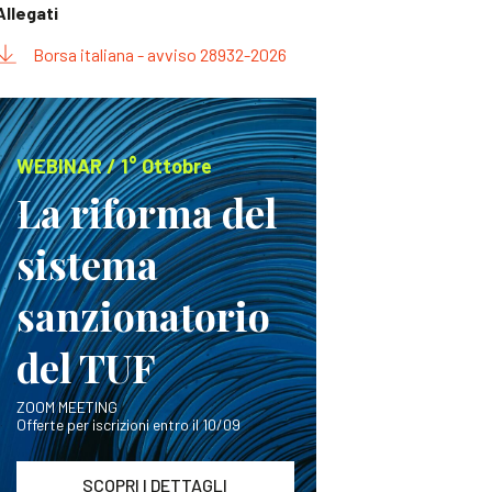
Allegati
Borsa italiana - avviso 28932-2026
WEBINAR / 1° Ottobre
La riforma del
sistema
sanzionatorio
del TUF
ZOOM MEETING
Offerte per iscrizioni entro il 10/09
SCOPRI I DETTAGLI