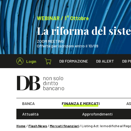
WEBINAR / 1° Ottobre
La riforma del sis
ZOOM MEETING
Offerte per iscrizioni entro il 10/09
Cerca nel s
DB FORMAZIONE
DB ALERT
DB P
Login
WEBINAR / 1° Ot
BANCA
FINANZA E MERCATI
AS
Attualità
Approfondimenti
Home
/
Flash News
/
Mercati finanziari
/
Listing Act: le modifiche al Reg