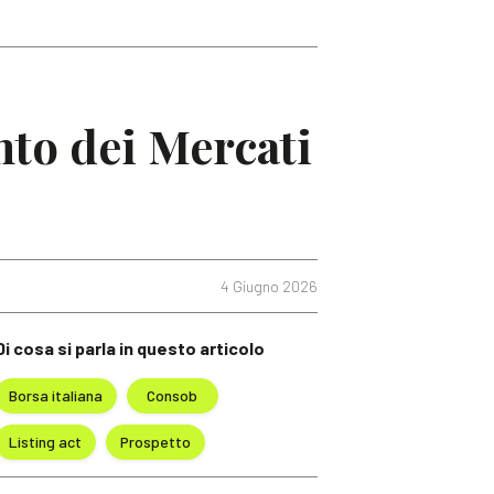
nto dei Mercati
4 Giugno 2026
Di cosa si parla in questo articolo
Borsa italiana
Consob
Listing act
Prospetto