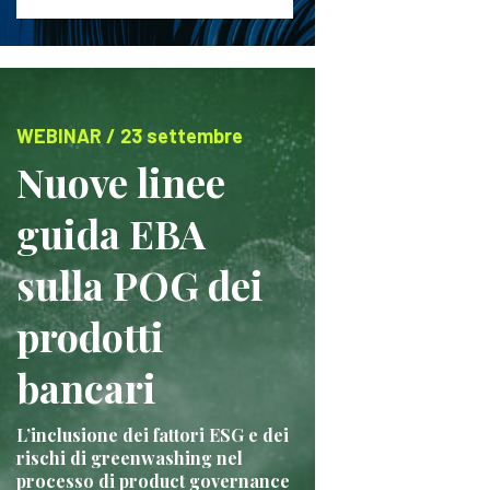
WEBINAR / 23 settembre
Nuove linee
guida EBA
sulla POG dei
prodotti
bancari
L’inclusione dei fattori ESG e dei
rischi di greenwashing nel
processo di product governance