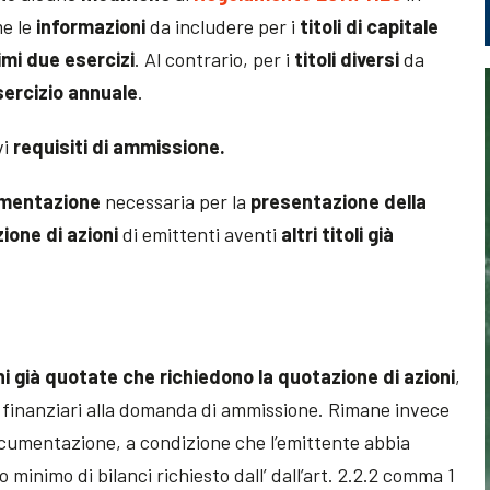
e le
informazioni
da includere per i
titoli di capitale
imi
due
esercizi
. Al contrario, per i
titoli diversi
da
sercizio annuale
.
vi
requisiti di ammissione.
mentazione
necessaria per la
presentazione della
ione di azioni
di emittenti aventi
altri titoli già
i già quotate che richiedono la quotazione di azioni
,
ti finanziari alla domanda di ammissione. Rimane invece
ocumentazione, a condizione che l’emittente abbia
 minimo di bilanci richiesto dall’ dall’art. 2.2.2 comma 1