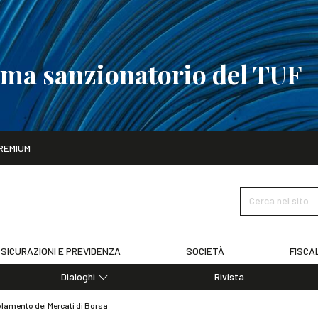
tema sanzionatorio del TUF
ito
REMIUM
tobre
La riforma del sistema sanzionatorio del TUF
SCOPRI I DET
Cerca nel sito
SICURAZIONI E PREVIDENZA
SOCIETÀ
FISCA
Dialoghi
Rivista
Dialoghi di Diritto dell'Economia
olamento dei Mercati di Borsa
Editoriali