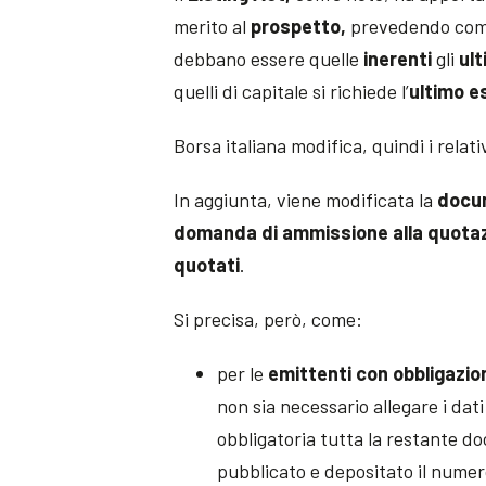
merito al
prospetto,
prevedendo com
debbano essere quelle
inerenti
gli
ult
quelli di capitale si richiede l’
ultimo
e
Borsa italiana modifica, quindi i relati
In aggiunta, viene modificata la
docu
domanda di ammissione alla quotaz
quotati
.
Si precisa, però, come:
per le
emittenti con obbligazion
non sia necessario allegare i da
obbligatoria tutta la restante d
pubblicato e depositato il numero