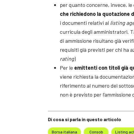
per quanto concerne, invece, le 
che richiedono la quotazione d
i documenti relativi al
listing ag
curricula degli amministratori. T
di ammissione risultano già verifi
requisiti già previsti per chi ha 
rating
)
Per le
emittenti con titoli già 
viene richiesta la documentazione 
riferimento al numero dei sottoscr
non è previsto per l’ammissione 
Di cosa si parla in questo articolo
Borsa italiana
Consob
Listing ac