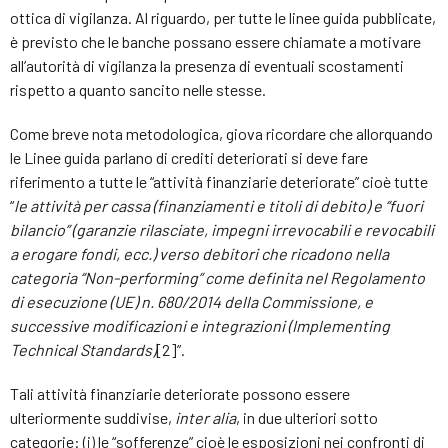
ottica di vigilanza. Al riguardo, per tutte le linee guida pubblicate,
è previsto che le banche possano essere chiamate a motivare
all’autorità di vigilanza la presenza di eventuali scostamenti
rispetto a quanto sancito nelle stesse.
Come breve nota metodologica, giova ricordare che allorquando
le Linee guida parlano di crediti deteriorati si deve fare
riferimento a tutte le “attività finanziarie deteriorate” cioè tutte
“
le attività per cassa (finanziamenti e titoli di debito) e “fuori
bilancio” (garanzie rilasciate, impegni irrevocabili e revocabili
a erogare fondi, ecc.) verso debitori che ricadono nella
categoria “Non-performing” come definita nel Regolamento
di esecuzione (UE) n. 680/2014 della Commissione, e
successive modificazioni e integrazioni (Implementing
Technical Standards)
[2]”.
Tali attività finanziarie deteriorate possono essere
ulteriormente suddivise,
inter alia
, in due ulteriori sotto
categorie: (i) le “sofferenze” cioè le esposizioni nei confronti di