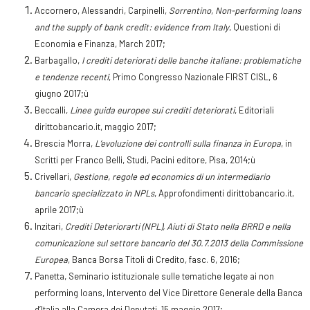
Accornero, Alessandri, Carpinelli,
Sorrentino, Non-performing loans
and the supply of bank credit: evidence from Italy
, Questioni di
Economia e Finanza, March 2017;
Barbagallo,
I crediti deteriorati delle banche italiane: problematiche
e tendenze recenti
, Primo Congresso Nazionale FIRST CISL, 6
giugno 2017;ù
Beccalli,
Linee guida europee sui crediti deteriorati
, Editoriali
dirittobancario.it, maggio 2017;
Brescia Morra,
L’evoluzione dei controlli sulla finanza in Europa
, in
Scritti per Franco Belli, Studi, Pacini editore, Pisa, 2014;ù
Crivellari,
Gestione, regole ed economics di un intermediario
bancario specializzato in NPLs
, Approfondimenti dirittobancario.it,
aprile 2017;ù
Inzitari,
Crediti Deteriorarti (NPL), Aiuti di Stato nella BRRD e nella
comunicazione sul settore bancario del 30.7.2013 della Commissione
Europea
, Banca Borsa Titoli di Credito, fasc. 6, 2016;
Panetta, Seminario istituzionale sulle tematiche legate ai non
performing loans, Intervento del Vice Direttore Generale della Banca
d’Italia alla Camera dei Deputati, 15 maggio 2017;