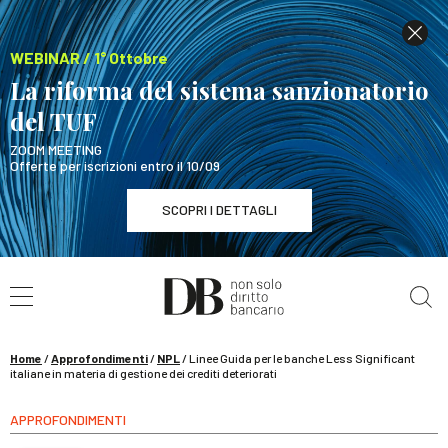
WEBINAR / 1° Ottobre
La riforma del sistema sanzionatorio
del TUF
ZOOM MEETING
Offerte per iscrizioni entro il 10/09
SCOPRI I DETTAGLI
Cerca nel sito
WEBINAR / 1° Ottobre
La riforma del sistema sanzionatorio del TUF
SCOPRI I DETTAGLI
Home
/
Approfondimenti
/
NPL
/
Linee Guida per le banche Less Significant
italiane in materia di gestione dei crediti deteriorati
APPROFONDIMENTI