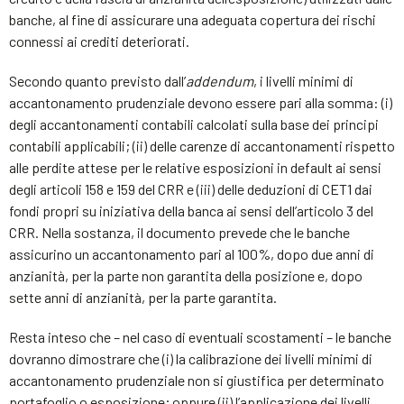
banche, al fine di assicurare una adeguata copertura dei rischi
connessi ai crediti deteriorati.
Secondo quanto previsto dall’
addendum
, i livelli minimi di
accantonamento prudenziale devono essere pari alla somma: (i)
degli accantonamenti contabili calcolati sulla base dei principi
contabili applicabili; (ii) delle carenze di accantonamenti rispetto
alle perdite attese per le relative esposizioni in default ai sensi
degli articoli 158 e 159 del CRR e (iii) delle deduzioni di CET1 dai
fondi propri su iniziativa della banca ai sensi dell’articolo 3 del
CRR. Nella sostanza, il documento prevede che le banche
assicurino un accantonamento pari al 100%, dopo due anni di
anzianità, per la parte non garantita della posizione e, dopo
sette anni di anzianità, per la parte garantita.
Resta inteso che – nel caso di eventuali scostamenti – le banche
dovranno dimostrare che (i) la calibrazione dei livelli minimi di
accantonamento prudenziale non si giustifica per determinato
portafoglio o esposizione; oppure (ii) l’applicazione dei livelli