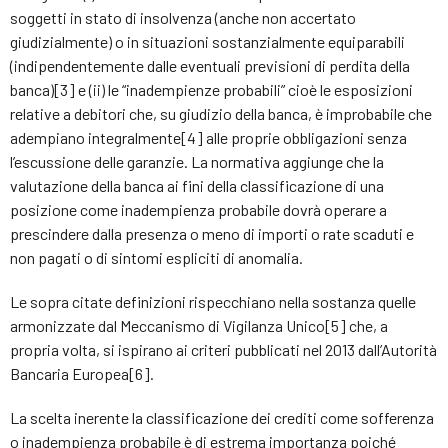
soggetti in stato di insolvenza (anche non accertato
giudizialmente) o in situazioni sostanzialmente equiparabili
(indipendentemente dalle eventuali previsioni di perdita della
banca)[3] e (ii) le “inadempienze probabili” cioè le esposizioni
relative a debitori che, su giudizio della banca, è improbabile che
adempiano integralmente[4] alle proprie obbligazioni senza
l’escussione delle garanzie. La normativa aggiunge che la
valutazione della banca ai fini della classificazione di una
posizione come inadempienza probabile dovrà operare a
prescindere dalla presenza o meno di importi o rate scaduti e
non pagati o di sintomi espliciti di anomalia.
Le sopra citate definizioni rispecchiano nella sostanza quelle
armonizzate dal Meccanismo di Vigilanza Unico[5] che, a
propria volta, si ispirano ai criteri pubblicati nel 2013 dall’Autorità
Bancaria Europea[6].
La scelta inerente la classificazione dei crediti come sofferenza
o inadempienza probabile è di estrema importanza poiché