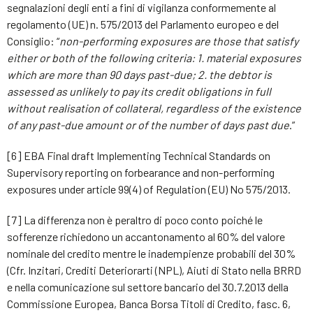
segnalazioni degli enti a fini di vigilanza conformemente al
regolamento (UE) n. 575/2013 del Parlamento europeo e del
Consiglio: “
non-performing exposures are those that satisfy
either or both of the following criteria: 1. material exposures
which are more than 90 days past-due; 2. the debtor is
assessed as unlikely to pay its credit obligations in full
without realisation of collateral, regardless of the existence
of any past-due amount or of the number of days past due
.”
[6] EBA Final draft Implementing Technical Standards on
Supervisory reporting on forbearance and non-performing
exposures under article 99(4) of Regulation (EU) No 575/2013.
[7] La differenza non è peraltro di poco conto poiché le
sofferenze richiedono un accantonamento al 60% del valore
nominale del credito mentre le inadempienze probabili del 30%
(Cfr. Inzitari, Crediti Deteriorarti (NPL), Aiuti di Stato nella BRRD
e nella comunicazione sul settore bancario del 30.7.2013 della
Commissione Europea, Banca Borsa Titoli di Credito, fasc. 6,