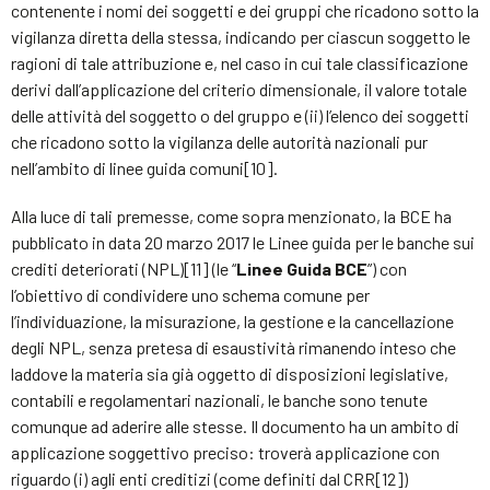
contenente i nomi dei soggetti e dei gruppi che ricadono sotto la
vigilanza diretta della stessa, indicando per ciascun soggetto le
ragioni di tale attribuzione e, nel caso in cui tale classificazione
derivi dall’applicazione del criterio dimensionale, il valore totale
delle attività del soggetto o del gruppo e (ii) l’elenco dei soggetti
che ricadono sotto la vigilanza delle autorità nazionali pur
nell’ambito di linee guida comuni[10].
Alla luce di tali premesse, come sopra menzionato, la BCE ha
pubblicato in data 20 marzo 2017 le Linee guida per le banche sui
crediti deteriorati (NPL)[11] (le “
Linee Guida BCE
”) con
l’obiettivo di condividere uno schema comune per
l’individuazione, la misurazione, la gestione e la cancellazione
degli NPL, senza pretesa di esaustività rimanendo inteso che
laddove la materia sia già oggetto di disposizioni legislative,
contabili e regolamentari nazionali, le banche sono tenute
comunque ad aderire alle stesse. Il documento ha un ambito di
applicazione soggettivo preciso: troverà applicazione con
riguardo (i) agli enti creditizi (come definiti dal CRR[12])