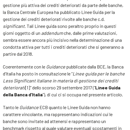
gestione più attiva dei crediti deteriorati da parte delle banche,
la Banca Centrale Europea ha pubblicato Linee Guida per la
gestione dei crediti deteriorati rivolte alle banche c.d.
significant
. Tali Linee guida sono peraltro proprio in questi
giorni oggetto di un
addendum
che, dalle prime valutazioni,
sembra essere ancora più incisivo nella determinazione di una
condotta attiva per tutti i crediti deteriorati che si generanno a
partire dal 2018.
Coerentemente con le
Guidance
pubblicate dalla BCE, la Banca
d’Italia ha posto in consultazione le “
Linee guida per le banche
Less Significant italiane in materia di gestione dei crediti
deteriorati
[1]” dello scorso 29 settembre 2017 (“
Linee Guida
della Banca d’Italia
”), di cui ci si occupa nel presente articolo.
Tanto le
Guidance
ECB quanto le Linee Guida non hanno
carattere vincolante, ma rappresentano indicazioni cui le
banche sono invitate ad attenersi e rappresentano un
benchmark rispetto al quale valutare eventuali scostamenti in