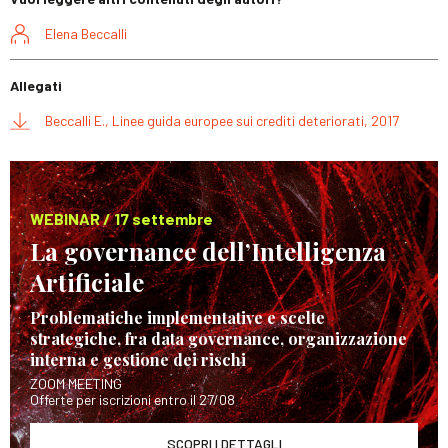
Elena Beccalli
Allegati
Beccalli E., Linee guida europee sui crediti deteriorati, 2017
WEBINAR / 17 settembre
La governance dell’Intelligenza
Artificiale
Problematiche implementative e scelte
strategiche, fra data governance, organizzazione
interna e gestione dei rischi
ZOOM MEETING
Offerte per iscrizioni entro il 27/08
SCOPRI I DETTAGLI