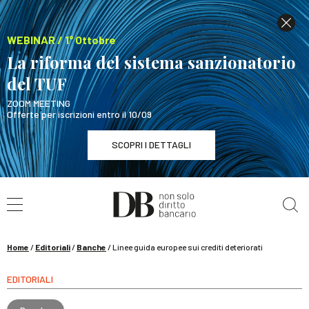
WEBINAR / 1° Ottobre
La riforma del sistema sanzionatorio
del TUF
ZOOM MEETING
Offerte per iscrizioni entro il 10/09
SCOPRI I DETTAGLI
Cerca nel sito
WEBINAR / 1° Ottobre
La riforma del sistema sanzionatorio del TUF
SCOPRI I DETTAGLI
Home
/
Editoriali
/
Banche
/
Linee guida europee sui crediti deteriorati
EDITORIALI