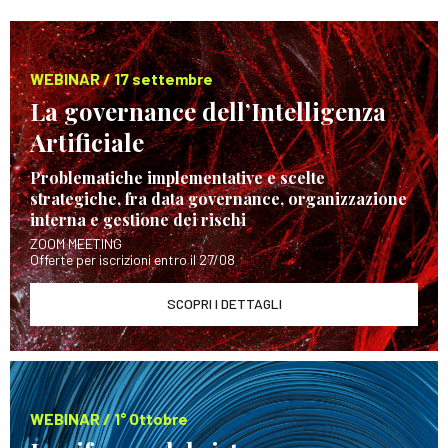
WEBINAR / 17 settembre
La governance dell’Intelligenza
Artificiale
Problematiche implementative e scelte
strategiche, fra data governance, organizzazione
interna e gestione dei rischi
ZOOM MEETING
Offerte per iscrizioni entro il 27/08
SCOPRI I DETTAGLI
WEBINAR / 1° Ottobre