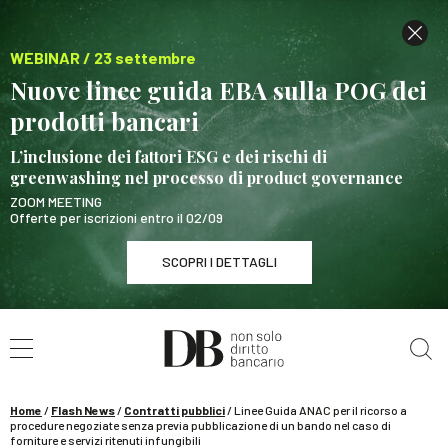
WEBINAR / 23 settembre
Nuove linee guida EBA sulla POG dei
prodotti bancari
L’inclusione dei fattori ESG e dei rischi di
greenwashing nel processo di product governance
ZOOM MEETING
Offerte per iscrizioni entro il 02/09
SCOPRI I DETTAGLI
Cerca nel sito
WEBINAR / 23 settembre
Nuove linee guida EBA sulla POG dei prodotti
bancari
Home
/
Flash News
/
Contratti pubblici
/
Linee Guida ANAC per il ricorso a
SCOPRI I DETTAGLI
procedure negoziate senza previa pubblicazione di un bando nel caso di
forniture e servizi ritenuti infungibili