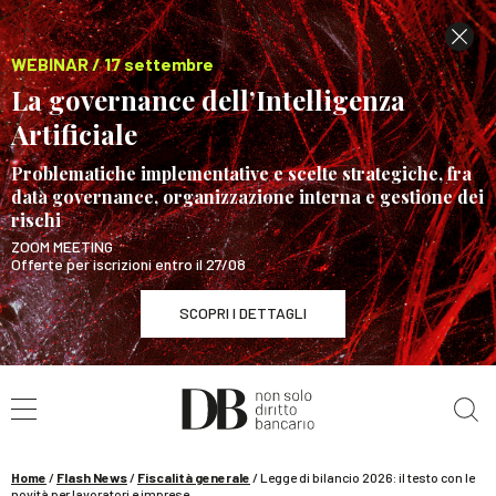
WEBINAR / 17 settembre
La governance dell’Intelligenza
Artificiale
Problematiche implementative e scelte strategiche, fra
data governance, organizzazione interna e gestione dei
rischi
ZOOM MEETING
Offerte per iscrizioni entro il 27/08
SCOPRI I DETTAGLI
Cerca nel sito
WEBINAR / 17 settembre
La governance dell’Intelligenza Artificiale
SCOPRI I DETTAGLI
Home
/
Flash News
/
Fiscalità generale
/
Legge di bilancio 2026: il testo con le
novità per lavoratori e imprese