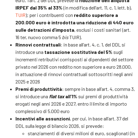
euro, l’art. 2 del DDL prevede la
riduzione dell’aliquota
IRPEF dal 35% al 33%
(in modifica dell’art. 11, c. 1, lett. b),
TUIR
); per i contribuenti con
reddito superiore a
200.000 euro è introdotta una riduzione di 440 euro
sulle detrazioni d’imposta
, esclusi i costi sanitari (art.
16 ter, nuovo comma 5
bis
TUIR).
Rinnovi contrattuali
: in base all’art. 4, c. 1, del DDL si
introduce una
tassazione sostitutiva del 5%
sugli
incrementi retributivi corrisposti ai dipendenti del settore
privato nel 2026 con reddito non superiore a euro 28.000,
in attuazione di rinnovi contrattuali sottoscritti negli anni
2025 e 2026
Premi di produttività:
sempre in base all’art. 4, comma 3,
si introduce una
flat tax
all’1%
sui premi di produttività
erogati negli anni 2026 e 2027, entro il limite di importo
complessivo di 5.000 euro
Incentivi alle assunzioni
, per cui, in base all’art. 37 del
DDL sulla legge di bilancio 2026, si prevede:
stanziamenti di diversi milioni di euro, scaglionati (in