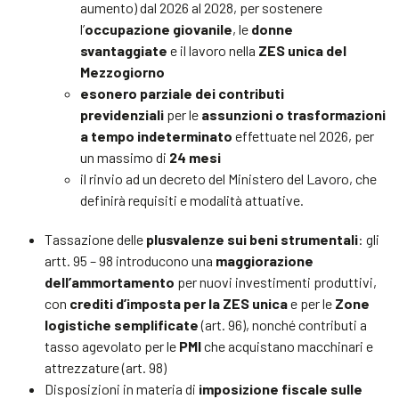
aumento) dal 2026 al 2028, per sostenere
l’
occupazione giovanile
, le
donne
svantaggiate
e il lavoro nella
ZES unica del
Mezzogiorno
esonero parziale dei contributi
previdenziali
per le
assunzioni o trasformazioni
a tempo indeterminato
effettuate nel 2026, per
un massimo di
24 mesi
il rinvio ad un decreto del Ministero del Lavoro, che
definirà requisiti e modalità attuative.
Tassazione delle
plusvalenze sui beni strumentali
: gli
artt. 95 – 98 introducono una
maggiorazione
dell’ammortamento
per nuovi investimenti produttivi,
con
crediti d’imposta per la ZES unica
e per le
Zone
logistiche semplificate
(art. 96), nonché contributi a
tasso agevolato per le
PMI
che acquistano macchinari e
attrezzature (art. 98)
Disposizioni in materia di
imposizione fiscale sulle