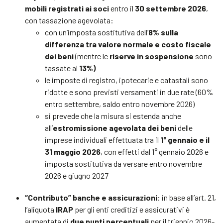
mobili registrati ai soci
entro il
30 settembre 2026
,
con tassazione agevolata:
con un’imposta sostitutiva dell’
8% sulla
differenza tra valore normale e costo fiscale
dei beni
(mentre le
riserve in sospensione
sono
tassate al
13%)
le imposte di registro, ipotecarie e catastali sono
ridotte e sono previsti versamenti in due rate (60%
entro settembre, saldo entro novembre 2026)
si prevede che la misura si estenda anche
all’
estromissione agevolata dei beni
delle
imprese individuali effettuata tra il
1° gennaio e il
31 maggio 2026
, con effetti dal 1° gennaio 2026 e
imposta sostitutiva da versare entro novembre
2026 e giugno 2027
“Contributo” banche e assicurazioni
: in base all’art. 21,
l’aliquota
IRAP
per gli enti creditizi e assicurativi è
aumentata di
due punti percentuali
per il triennio 2026-