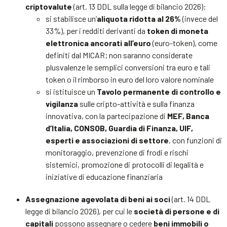
criptovalute
(art. 13 DDL sulla legge di bilancio 2026):
si stabilisce un’
aliquota ridotta al 26%
(invece del
33%), per i redditi derivanti da
token di moneta
elettronica ancorati all’euro
(euro-token), come
definiti dal MICAR; non saranno considerate
plusvalenze le semplici conversioni tra euro e tali
token o il rimborso in euro del loro valore nominale
si istituisce un
Tavolo permanente di controllo e
vigilanza
sulle cripto-attività e sulla finanza
innovativa, con la partecipazione di
MEF, Banca
d’Italia, CONSOB, Guardia di Finanza, UIF,
esperti e associazioni di settore
, con funzioni di
monitoraggio, prevenzione di frodi e rischi
sistemici, promozione di protocolli di legalità e
iniziative di educazione finanziaria
Assegnazione agevolata di beni ai soci
(art. 14 DDL
legge di bilancio 2026), per cui le
società di persone e di
capitali
possono assegnare o cedere
beni immobili o