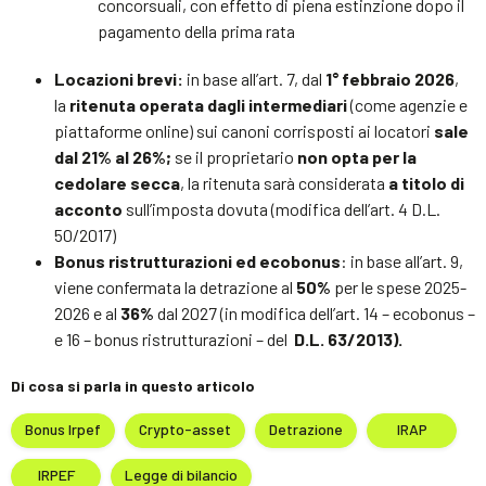
concorsuali, con effetto di piena estinzione dopo il
pagamento della prima rata
Locazioni brevi:
in base all’art. 7, dal
1° febbraio 2026
,
la
ritenuta operata dagli intermediari
(come agenzie e
piattaforme online) sui canoni corrisposti ai locatori
sale
dal 21% al 26%;
se il proprietario
non opta per la
cedolare secca
, la ritenuta sarà considerata
a titolo di
acconto
sull’imposta dovuta (modifica dell’art. 4 D.L.
50/2017)
Bonus ristrutturazioni ed ecobonus
: in base all’art. 9,
viene confermata la detrazione al
50%
per le spese 2025-
2026 e al
36%
dal 2027 (in modifica dell’art. 14 – ecobonus –
e 16 – bonus ristrutturazioni – del
D.L. 63/2013).
Di cosa si parla in questo articolo
Bonus Irpef
Crypto-asset
Detrazione
IRAP
IRPEF
Legge di bilancio