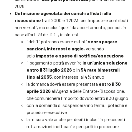
2028
Definizione agevolata dei carichi affidati alla
riscossione
tra il 2000 e il 2023, per imposte e contributi
non versati, ma esclusi quelli da accertamento, per cui, in
base all’art. 23 del DDL, in sintesi:
i debiti potranno essere estinti
senza pagare
sanzioni, interessi e aggio
, versando
solo
imposte e spese di notifica/esecuzione
il pagamento potrà avvenire
in un’unica soluzione
entro il 31 luglio 2026
o in
54 rate bimestrali
fino al 2035
, con interessi al 4% annuo
la domanda dovrà essere presentata
entro il 30
aprile 2026
all’Agenzia delle Entrate-Riscossione,
che comunicherà l’importo dovuto entro il 30 giugno
con la domanda si sospenderanno fermi, ipoteche e
procedure esecutive
la misura vale anche per debiti inclusi in precedenti
rottamazioni inefficaci e per quelli in procedure