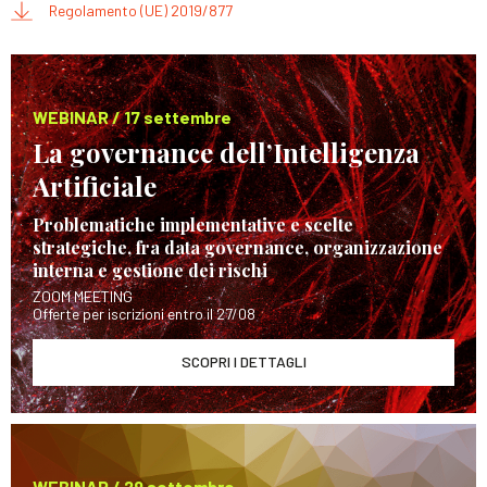
Regolamento (UE) 2019/877
WEBINAR / 17 settembre
La governance dell’Intelligenza
Artificiale
Problematiche implementative e scelte
strategiche, fra data governance, organizzazione
interna e gestione dei rischi
ZOOM MEETING
Offerte per iscrizioni entro il 27/08
SCOPRI I DETTAGLI
WEBINAR / 29 settembre