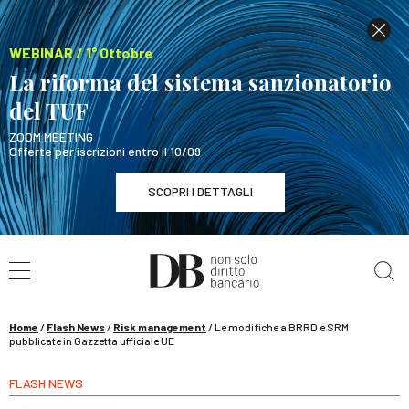
WEBINAR / 1° Ottobre
La riforma del sistema sanzionatorio
del TUF
ZOOM MEETING
Offerte per iscrizioni entro il 10/09
SCOPRI I DETTAGLI
Cerca nel sito
WEBINAR / 1° Ottobre
La riforma del sistema sanzionatorio del TUF
SCOPRI I DETTAGLI
Home
/
Flash News
/
Risk management
/
Le modifiche a BRRD e SRM
pubblicate in Gazzetta ufficiale UE
FLASH NEWS