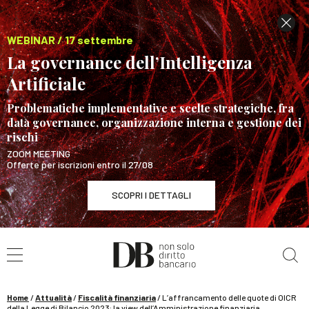
WEBINAR / 17 settembre
La governance dell’Intelligenza
Artificiale
Problematiche implementative e scelte strategiche, fra
data governance, organizzazione interna e gestione dei
rischi
ZOOM MEETING
Offerte per iscrizioni entro il 27/08
SCOPRI I DETTAGLI
Cerca nel sito
WEBINAR / 17 settembre
La governance dell’Intelligenza Artificiale
SCOPRI I DETTAGLI
Home
/
Attualità
/
Fiscalità finanziaria
/
L’affrancamento delle quote di OICR
della Legge di Bilancio 2023: la view dell’Amministrazione finanziaria