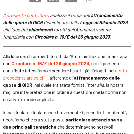
Il
presente contributo
analizza il tema dell’
affrancamento
delle quote di OICR
disciplinato dalla
Legge di Bilancio 2023
alla luce dei
chiarimenti
forniti dall’Amministrazione
finanziaria con
Circolare n. 16/E del 26 giugno 2023
.
Alla luce dei chiarimenti forniti dall’Amministrazione finanziaria
con
Circolare n. 16/E del 26 giugno 2023
, con il presente
contributo intendiamo riprendere i punti già dialogati nel
nostro
precedente articolo
[1]
, afferente all’
affrancamento delle
quote di OICR
, nel quale era stata fornita, inter
alia
, la nostra
migliore interpretazione in ordine a questioni che la norma non
chiariva in modo esplicito.
In particolare, richiamando brevemente i precedenti contenuti,
ricordiamo che era stata posta
particolare attenzione su
due principali tematiche
che determinavano notevoli
incertezze applicative sulle esatte modalità di funzionamento