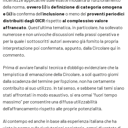
della norma,
ovvero (i)
la
definizione di categoria omogena
e (ii)
la conferma dell’
inclusione
o meno dei
proventi periodici
distribuiti dagli OICR
rispetto
al complessivo valore
affrancato
. Quest’ultima tematica, in particolare, ha sollevato
numerose e non univoche discussioni nella prassi operativa e
per la quale i sottoscritti autori avevano già fornito la propria
interpretazione poi confermata, appunto, dalla Circolare qui in
commento.
Prima di avviare l’analisi tecnica è d’obbligo evidenziare che la
tempistica di emanazione della Circolare, a soli quattro giorni
dalla scadenza del termine per l’opzione, non ha certamente
contribuito al suo utilizzo. In tal senso, e sebbene tali temi siano
stati affrontati in modo esaustivo, si era ormai “fuori tempo
massimo” per consentire una diffusa utilizzabilità
dell’affrancamento rispetto alle proprie potenzialità.
Al contempo ed anche in base alla esperienza italiana che ha
visto le norme sulle rivalutazioni societarie, ormai diventate di