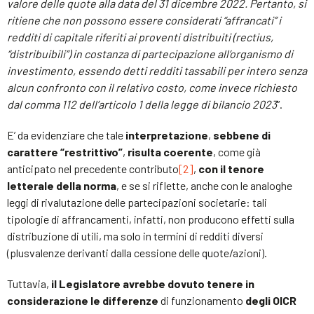
valore delle quote alla data del 31 dicembre 2022. Pertanto, si
ritiene che non possono essere considerati “affrancati” i
redditi di capitale riferiti ai proventi distribuiti (rectius,
“distribuibili”) in costanza di partecipazione all’organismo di
investimento, essendo detti redditi tassabili per intero senza
alcun confronto con il relativo costo, come invece richiesto
dal comma 112 dell’articolo 1 della legge di bilancio 2023
”.
E’ da evidenziare che tale
interpretazione
,
sebbene di
carattere “restrittivo”
,
risulta coerente
, come già
anticipato nel precedente contributo
[2]
,
con il tenore
letterale della norma
, e se si riflette, anche con le analoghe
leggi di rivalutazione delle partecipazioni societarie: tali
tipologie di affrancamenti, infatti, non producono effetti sulla
distribuzione di utili, ma solo in termini di redditi diversi
(plusvalenze derivanti dalla cessione delle quote/azioni).
Tuttavia,
il Legislatore avrebbe dovuto tenere in
considerazione le differenze
di funzionamento
degli OICR