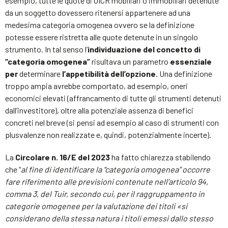
esempio, tutte le quote di OICR mobiliari o immobiliari detenute
da un soggetto dovessero ritenersi appartenere ad una
medesima categoria omogenea ovvero se la definizione
potesse essere ristretta alle quote detenute in un singolo
strumento. In tal senso l’
individuazione del concetto di
“categoria omogenea”
risultava un parametro
essenziale
per
determinare
l’appetibilità dell’opzione
. Una definizione
troppo ampia avrebbe comportato, ad esempio, oneri
economici elevati (affrancamento di tutte gli strumenti detenuti
dall’investitore), oltre alla potenziale assenza di benefici
concreti nel breve (si pensi ad esempio al caso di strumenti con
plusvalenze non realizzate e, quindi, potenzialmente incerte).
La
Circolare n. 16/E del 2023
ha fatto chiarezza stabilendo
che “
al fine di identificare la “categoria omogenea” occorre
fare riferimento alle previsioni contenute nell’articolo 94,
comma 3, del Tuir, secondo cui, per il raggruppamento in
categorie omogenee per la valutazione dei titoli «si
considerano della stessa natura i titoli emessi dallo stesso