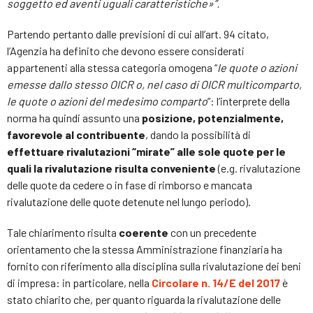
soggetto ed aventi uguali caratteristiche»”.
Partendo pertanto dalle previsioni di cui all’art. 94 citato,
l’Agenzia ha definito che devono essere considerati
appartenenti alla stessa categoria omogena “
le quote o azioni
emesse dallo stesso OICR o, nel caso di OICR multicomparto,
le quote o azioni del medesimo comparto
”: l’interprete della
norma ha quindi assunto una
posizione, potenzialmente,
favorevole al contribuente
, dando la possibilità di
effettuare rivalutazioni “mirate” alle sole quote per le
quali la rivalutazione risulta conveniente
(e.g. rivalutazione
delle quote da cedere o in fase di rimborso e mancata
rivalutazione delle quote detenute nel lungo periodo).
Tale chiarimento risulta
coerente
con un precedente
orientamento che la stessa Amministrazione finanziaria ha
fornito con riferimento alla disciplina sulla rivalutazione dei beni
di impresa: in particolare, nella
Circolare n. 14/E del 2017
è
stato chiarito che, per quanto riguarda la rivalutazione delle