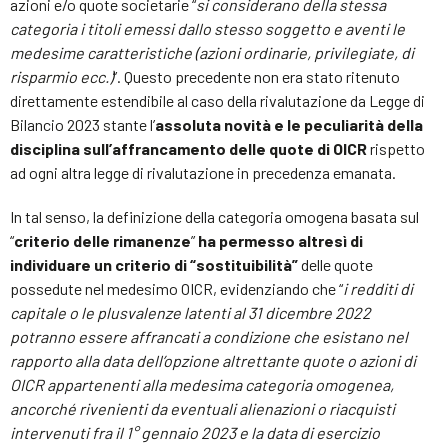
azioni e/o quote societarie “
si considerano della stessa
categoria i titoli emessi dallo stesso soggetto e aventi le
medesime caratteristiche (azioni ordinarie, privilegiate, di
risparmio ecc.)
”. Questo precedente non era stato ritenuto
direttamente estendibile al caso della rivalutazione da Legge di
Bilancio 2023 stante l’
assoluta novità e le peculiarità della
disciplina sull’affrancamento delle quote di OICR
rispetto
ad ogni altra legge di rivalutazione in precedenza emanata.
In tal senso, la definizione della categoria omogena basata sul
“
criterio delle rimanenze
”
ha permesso altresì di
individuare un criterio di “sostituibilità”
delle quote
possedute nel medesimo OICR, evidenziando che “
i redditi di
capitale o le plusvalenze latenti al 31 dicembre 2022
potranno essere affrancati a condizione che esistano nel
rapporto alla data dell’opzione altrettante quote o azioni di
OICR appartenenti alla medesima categoria omogenea,
ancorché rivenienti da eventuali alienazioni o riacquisti
intervenuti fra il 1° gennaio 2023 e la data di esercizio