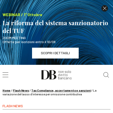
WEBINAR / 1° Ottobre
La riforma del sistema sanzionatorio
del TUF
ZOOM MEETING
Offerte per iscrizioni entro il 10/09
SCOPRI I DETTAGLI
Cerca nel sito
WEBINAR / 1° Ottobre
La riforma del sistema sanzionatorio del TUF
SCOPRI I DETTAGLI
Home
/
Flash News
/
Tax Compliance, accertamento e sanzioni
/
La
variazione del tasso d’interesse per omissione contributiva
FLASH NEWS