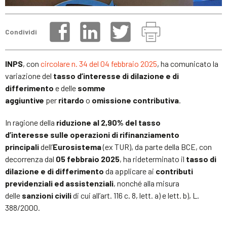
Condividi
INPS
, con
circolare n. 34 del 04 febbraio 2025
, ha comunicato la
variazione del
tasso d’interesse di dilazione e di
differimento
e delle
somme
aggiuntive
per
ritardo
o
omissione contributiva
.
In ragione della
riduzione al 2,90% del tasso
d’interesse sulle operazioni di rifinanziamento
principali
dell’
Eurosistema
(ex TUR), da parte della BCE, con
decorrenza dal
05 febbraio 2025
, ha rideterminato il
tasso di
dilazione e di differimento
da applicare ai
contributi
previdenziali ed assistenziali
, nonché alla misura
delle
sanzioni civili
di cui all’art. 116 c. 8, lett. a) e lett. b), L.
388/2000.