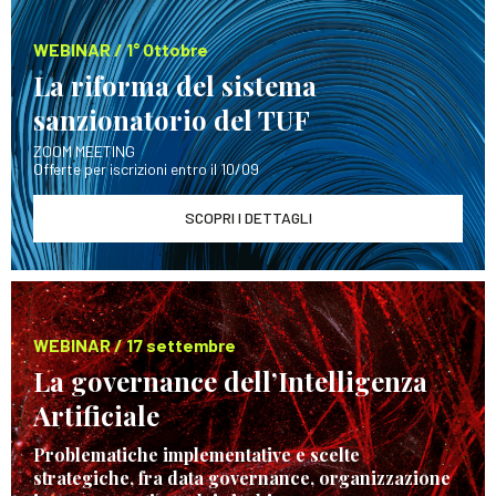
WEBINAR / 1° Ottobre
La riforma del sistema
sanzionatorio del TUF
ZOOM MEETING
Offerte per iscrizioni entro il 10/09
SCOPRI I DETTAGLI
WEBINAR / 17 settembre
La governance dell’Intelligenza
Artificiale
Problematiche implementative e scelte
strategiche, fra data governance, organizzazione