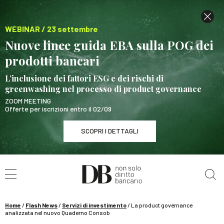
WEBINAR / 23 settembre
Nuove linee guida EBA sulla POG dei
prodotti bancari
L’inclusione dei fattori ESG e dei rischi di
greenwashing nel processo di product governance
ZOOM MEETING
Offerte per iscrizioni entro il 02/09
SCOPRI I DETTAGLI
Cerca nel sito
WEBINAR / 23 settembre
Nuove linee guida EBA sulla POG dei prodotti
bancari
Home
/
Flash News
/
Servizi di investimento
/
La product governance
SCOPRI I DETTAGLI
analizzata nel nuovo Quaderno Consob