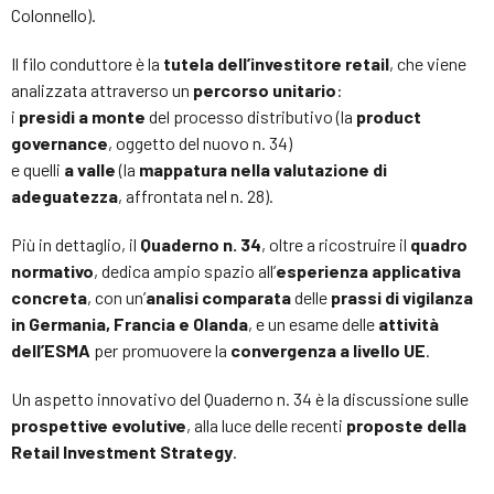
Colonnello).
Il filo conduttore è la
tutela dell’investitore retail
, che viene
analizzata attraverso un
percorso unitario
:
i
presidi a monte
del processo distributivo (la
product
governance
, oggetto del nuovo n. 34)
e quelli
a valle
(la
mappatura nella valutazione di
adeguatezza
, affrontata nel n. 28).
Più in dettaglio, il
Quaderno n. 34
, oltre a ricostruire il
quadro
normativo
, dedica ampio spazio all’
esperienza applicativa
concreta
, con un’
analisi comparata
delle
prassi di vigilanza
in Germania, Francia e Olanda
, e un esame delle
attività
dell’ESMA
per promuovere la
convergenza a livello UE
.
Un aspetto innovativo del Quaderno n. 34 è la discussione sulle
prospettive evolutive
, alla luce delle recenti
proposte della
Retail Investment Strategy
.