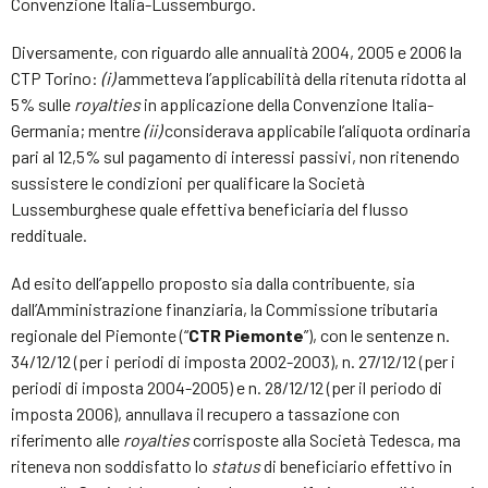
Convenzione Italia-Lussemburgo.
Diversamente, con riguardo alle annualità 2004, 2005 e 2006 la
CTP Torino:
(i)
ammetteva l’applicabilità della ritenuta ridotta al
5% sulle
royalties
in applicazione della Convenzione Italia-
Germania; mentre
(ii)
considerava applicabile l’aliquota ordinaria
pari al 12,5% sul pagamento di interessi passivi, non ritenendo
sussistere le condizioni per qualificare la Società
Lussemburghese quale effettiva beneficiaria del flusso
reddituale.
Ad esito dell’appello proposto sia dalla contribuente, sia
dall’Amministrazione finanziaria, la Commissione tributaria
regionale del Piemonte (“
CTR Piemonte
”), con le sentenze n.
34/12/12 (per i periodi di imposta 2002-2003), n. 27/12/12 (per i
periodi di imposta 2004-2005) e n. 28/12/12 (per il periodo di
imposta 2006), annullava il recupero a tassazione con
riferimento alle
royalties
corrisposte alla Società Tedesca, ma
riteneva non soddisfatto lo
status
di beneficiario effettivo in