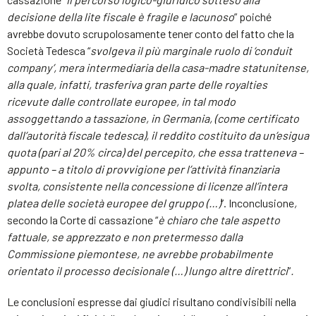
decisione della lite fiscale è fragile e lacunoso
” poiché
avrebbe dovuto scrupolosamente tener conto del fatto che la
Società Tedesca “
svolgeva il più marginale ruolo di ‘conduit
company’, mera intermediaria della casa-madre statunitense,
alla quale, infatti, trasferiva gran parte delle royalties
ricevute dalle controllate europee, in tal modo
assoggettando a tassazione, in Germania, (come certificato
dall’autorità fiscale tedesca), il reddito costituito da un’esigua
quota (pari al 20% circa) del percepito, che essa tratteneva –
appunto – a titolo di provvigione per l’attività finanziaria
svolta, consistente nella concessione di licenze all’intera
platea delle società europee del gruppo (…)
”. Inconclusione
,
secondo la Corte di cassazione “
è chiaro che tale aspetto
fattuale, se apprezzato e non pretermesso dalla
Commissione piemontese, ne avrebbe probabilmente
orientato il processo decisionale (…) lungo altre direttrici
”
.
Le conclusioni espresse dai giudici risultano condivisibili nella