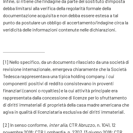
Infine, si ritiene che l’indagine da parte del sostituto d’imposta
debba limitarsi alla verifica della regolarità formale della
documentazione acquisita e non debba essere estesa a tal
punto da postulare un obbligo di accertamento/indagine circa la
veridicità delle informazioni contenute nelle dichiarazioni.
[1] Nello specifico, da un documento rilasciato da una società di
revisione internazionale, emergeva chiaramente che la Società
Tedesca rappresentava una tipica holding company, i cui
componenti positivi di reddito consistevano in proventi
finanziari (canoni o royalties) e la cui attività principale era
rappresentata dalla concessione di licenze per lo sfruttamento
di diritti immateriali di proprietà della casa madre americana che
agiva in qualità di licenziataria esclusiva dei diritti immateriali.
[2] In senso conforme,
inter alia
, CTR Abruzzo, n. 1041, 12
novembre 2018; CTR Lombardia, n. 2707, 13 giugno 2018; CTR