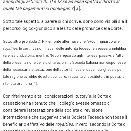
sensi degli articolo 10, 11 e 12 se ad essa spetta il diritto al
quale tali pagamenti si ricollegano
”[3].
Sotto tale aspetto, a parere di chi scrive, sono condivisibili sia il
percorso logico-giuridico sia l’esito delle pronunce della Corte.
Sotto altro profilo,la CTR Piemonte affermava che
(a)
con riguardo alle
royalties
, le certificazioni fiscali delle autorità tedesche avessero indubbia
valenza probatoria, mentre,
(b)
con riguardo agli interessi passivi, all’atto
della presentazione delle dichiarazioni, la Società Italiana non disponesse
della necessaria attestazione dell’autorità fiscale lussemburghese e per
tale ragione avrebbe dovuto applicare, in qualità di sostituto d’imposta, la
ritenuta ordinaria
[4
]
.
Con riferimento a tali considerazioni, tuttavia, la Corte di
cassazione ha ritenuto che il collegio avesse omesso di
considerare l’attestazione della società di revisione
internazionale che suggeriva che la Società Tedesca non fosse il
beneficiario effettivo delle
royalties
. Invero, secondo la Corte di
cassazione “
il percorso logico-giuridico sotteso alla