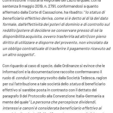
sentenza 9 maggio 2019, n. 2791, conformandosi a quanto
affermato dalla Corte di Cassazione, ha ribadito: “
lo status di
beneficiario effettivo deriva, come si è detto al di là del dato
formale, dall’effettività dei poteri di dominio e di controllo sul
reddito (potere di decidere se conservare presso di sé la
disponibilità acquisita, ovvero trasferirla ad altri) con pieno
diritto di utilizzare e disporre del provento, non vincolato da
un obbligo contrattuale di trasferire il pagamento ricevuto ad
un altro soggetto
”.
Con riguardo al caso di specie, dalle Ordinanze si evince che le
informazioni e la documentazione raccolte confermavano il
ruolo di
conduit company
svolto dalla Società Tedesca, ragion
per cui l’attribuzione a tale società dello
status
di beneficiario
effettivo si sarebbe posta in contrasto con il dettato del
paragrafo 9 del Protocollo alla Convenzione Italia-Germania a
mente del quale “
La persona che percepisce dividendi,
interessi e canoni è considerata beneficiario effettivo ai