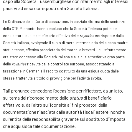
capo alla Società Lussemburghese con riferimento agli interessi
passivi ad essa corrisposti dalla Società Italiana.
Le Ordinanze della Corte di cassazione, in parziale riforma delle sentenze
della CTR Piemonte, hanno escluso che la Società Tedesca potesse
considerarsi quale beneficiario effettivo delle
royalties
corrisposte dalla
Società Italiana, svolgendo il ruolo di mera intermediaria della casa madre
statunitense, effettiva proprietaria dei marchi e brevetti il cui sfruttamento
era stato concesso alla Società Italiana e alla quale trasferiva gran parte
delle
royalties
ricevute dalle controllate europee, assoggettando a
tassazione in Germania il reddito costituito da una esigua quota dalle
stesse, trattenuta a titolo di provvigione per l’attività svolta.
Tali pronunce concedono l’occasione per riflettere, da un lato,
sul tema del riconoscimento dello
status
di beneficiario
effettivo e, dall’altro sull’idoneità ai fini probatori della
documentazione rilasciata dalle autorità fiscali estere, nonché
sull’entità della responsabilità gravante sul sostituto d’imposta
che acquisisca tale documentazione.