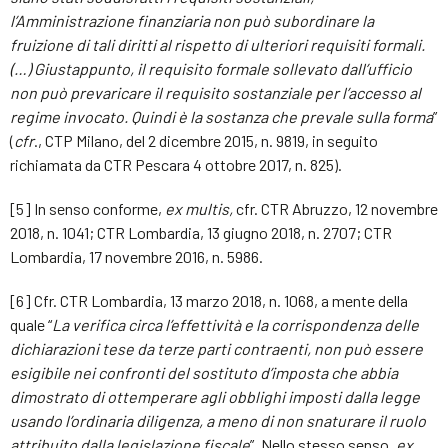
l’Amministrazione finanziaria non può subordinare la
fruizione di tali diritti al rispetto di ulteriori requisiti formali.
(…) Giustappunto, il requisito formale sollevato dall’ufficio
non può prevaricare il requisito sostanziale per l’accesso al
regime invocato. Quindi è la sostanza che prevale sulla forma
”
(
cfr
., CTP Milano, del 2 dicembre 2015, n. 9819, in seguito
richiamata da CTR Pescara 4 ottobre 2017, n. 825).
[5] In senso conforme,
ex multis,
cfr. CTR Abruzzo, 12 novembre
2018, n. 1041; CTR Lombardia, 13 giugno 2018, n. 2707; CTR
Lombardia, 17 novembre 2016, n. 5986.
[6] Cfr. CTR Lombardia, 13 marzo 2018, n. 1068, a mente della
quale “
La verifica circa l’effettività e la corrispondenza delle
dichiarazioni tese da terze parti contraenti, non può essere
esigibile nei confronti del sostituto d’imposta che abbia
dimostrato di ottemperare agli obblighi imposti dalla legge
usando l’ordinaria diligenza, a meno di non snaturare il ruolo
attribuito dalla legislazione fiscale
”. Nello stesso senso,
ex