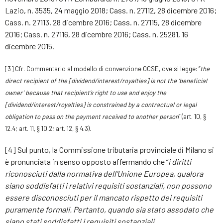
Lazio, n. 3535, 24 maggio 2018; Cass. n. 27112, 28 dicembre 2016;
Cass. n. 27113, 28 dicembre 2016; Cass. n. 27115, 28 dicembre
2016; Cass. n. 27116, 28 dicembre 2016; Cass. n. 25281, 16
dicembre 2015.
[3]
Cfr. Commentario al modello di convenzione OCSE, ove si legge: “
the
direct recipient of the [dividend/interest/royalties] is not the ‘beneficial
owner’ because that recipient’s right to use and enjoy the
[dividend/interest/royalties] is constrained by a contractual or legal
obligation to pass on the payment received to another person
” (art. 10, §
12.4; art. 11, § 10.2; art. 12, § 4.3).
[4] Sul punto, la Commissione tributaria provinciale di Milano si
è pronunciata in senso opposto affermando che “
i diritti
riconosciuti dalla normativa dell’Unione Europea, qualora
siano soddisfatti i relativi requisiti sostanziali, non possono
essere disconosciuti per il mancato rispetto dei requisiti
puramente formali. Pertanto, quando sia stato assodato che
siano stati soddisfatti i requisiti sostanziali,