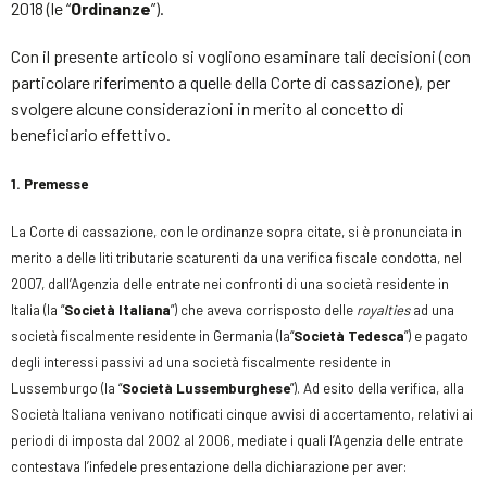
2018 (le “
Ordinanze
”).
Con il presente articolo si vogliono esaminare tali decisioni (con
particolare riferimento a quelle della Corte di cassazione), per
svolgere alcune considerazioni in merito al concetto di
beneficiario effettivo.
1. Premesse
La Corte di cassazione, con le ordinanze sopra citate, si è pronunciata in
merito a delle liti tributarie scaturenti da una verifica fiscale condotta, nel
2007, dall’Agenzia delle entrate nei confronti di una società residente in
Italia (la “
Società
Italiana
”) che aveva corrisposto delle
royalties
ad una
società fiscalmente residente in Germania (la“
Società Tedesca
”) e pagato
degli interessi passivi ad una società fiscalmente residente in
Lussemburgo (la “
Società Lussemburghese
”). Ad esito della verifica, alla
Società Italiana venivano notificati cinque avvisi di accertamento, relativi ai
periodi di imposta dal 2002 al 2006, mediate i quali l’Agenzia delle entrate
contestava l’infedele presentazione della dichiarazione per aver: