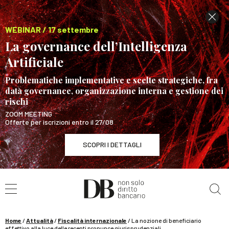
WEBINAR / 17 settembre
La governance dell’Intelligenza
Artificiale
Problematiche implementative e scelte strategiche, fra
data governance, organizzazione interna e gestione dei
rischi
ZOOM MEETING
Offerte per iscrizioni entro il 27/08
SCOPRI I DETTAGLI
Cerca nel sito
WEBINAR / 17 settembre
La governance dell’Intelligenza Artificiale
SCOPRI I DETTAGLI
Home
/
Attualità
/
Fiscalità internazionale
/
La nozione di beneficiario
effettivo alla luce delle recenti pronunce giurisprudenziali