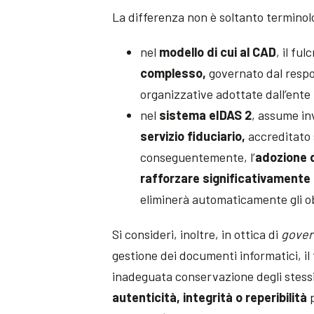
La differenza non è soltanto terminol
nel
modello di cui al CAD
, il ful
complesso,
governato dal respo
organizzative adottate dall’ente
nel
sistema eIDAS 2
, assume inv
servizio fiduciario,
accreditato 
conseguentemente, l’
adozione d
rafforzare significativamente
eliminerà automaticamente gli obb
Si consideri, inoltre, in ottica di
gove
gestione dei documenti informatici, il
inadeguata conservazione degli stes
autenticità, integrità o reperibilità
p