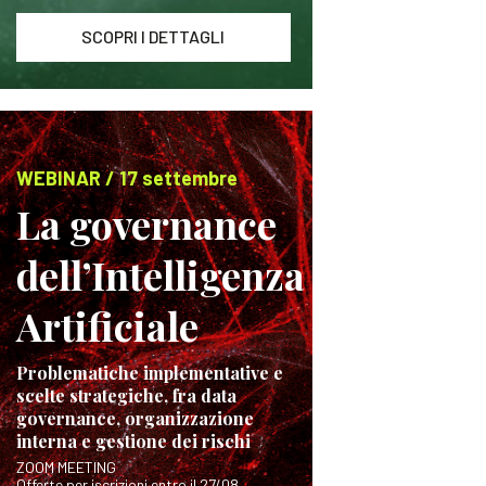
SCOPRI I DETTAGLI
WEBINAR / 17 settembre
La governance
dell’Intelligenza
Artificiale
Problematiche implementative e
scelte strategiche, fra data
governance, organizzazione
interna e gestione dei rischi
ZOOM MEETING
Offerte per iscrizioni entro il 27/08