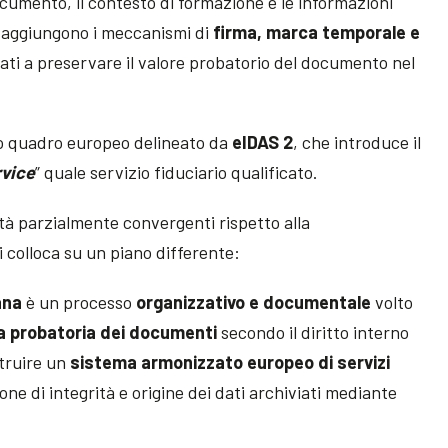
ocumento, il contesto di formazione e le informazioni
 si aggiungono i meccanismi di
firma, marca temporale e
zati a preservare il valore probatorio del documento nel
ovo quadro europeo delineato da
eIDAS 2
, che introduce il
rvice
” quale servizio fiduciario qualificato.
tà parzialmente convergenti rispetto alla
 colloca su un piano differente:
ana
è un processo
organizzativo e documentale
volto
ia probatoria dei documenti
secondo il diritto interno
truire un
sistema armonizzato europeo di servizi
one di integrità e origine dei dati archiviati mediante