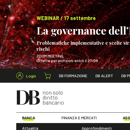
WEBINAR / 17 settembre
La governance dell’I
Problematiche implementative e scelte str
rischi
ZOOM MEETING
Offerte per iscrizioni entro il 27/08
Cerca nel s
DB FORMAZIONE
DB ALERT
DB P
Login
WEBINAR / 17 s
BANCA
FINANZA E MERCATI
ASS
Attualità
Approfondimenti