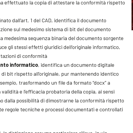
a effettuato la copia di attestare la conformità rispetto
linato dall’art. 1 del CAD, identifica il documento
zione sul medesimo sistema di bit del documento
va la medesima sequenza binaria del documento sorgente
e gli stessi effetti giuridici dell’originale informatico,
stazioni di conformità
ento informatico
, identifica un documento digitale
di bit rispetto all’originale, pur mantenendo identico
sempio, trasformando un file da formato “docx” a
validità e l’efficacia probatoria della copia, ai sensi
no dalla possibilità di dimostrarne la conformità rispetto
e regole tecniche e processi documentati e controllati
, la distinzione assume particolare rilievo, in via