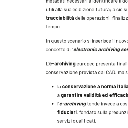
metadati necessari a identificare il d
utili alla sua esibizione futura; a ciò
tracciabilità
delle operazioni, finaliz
tempo.
In questo scenario si inserisce il nu
concetto di “
electronic archiving se
L
’e-archiving
europeo presenta finali
conservazione prevista dal CAD, ma si
la
conservazione a norma itali
a
garantire validità ed efficac
l’
e-archiving
tende invece a cos
fiduciari
, fondato sulla presunzi
servizi qualificati.