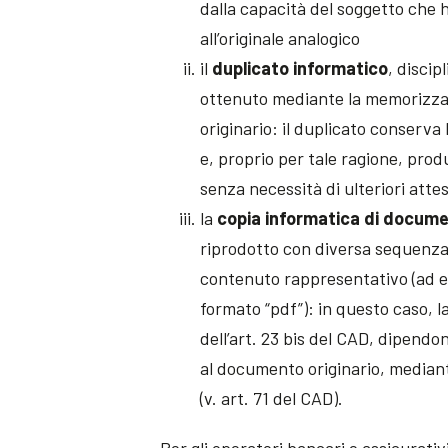
dalla capacità del soggetto che h
all’originale analogico
il
duplicato informatico
, discip
ottenuto mediante la memorizza
originario: il duplicato conser
e, proprio per tale ragione, produc
senza necessità di ulteriori atte
la
copia informatica di docum
riprodotto con diversa sequenza 
contenuto rappresentativo (ad e
formato “pdf”): in questo caso, la 
dell’art. 23 bis del CAD, dipendo
al documento originario, mediant
(v. art. 71 del CAD).
Per gli operatori bancari e assicurativi