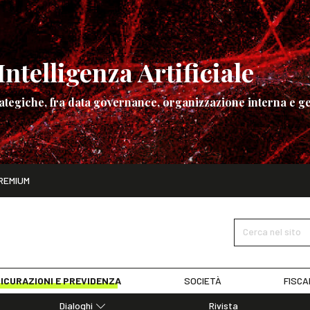
ntelligenza Artificiale
ategiche, fra data governance, organizzazione interna e ge
ito
REMIUM
ettembre
La governance dell’Intelligenza Artificiale
SCOPRI I DET
Cerca nel sito
ICURAZIONI E PREVIDENZA
SOCIETÀ
FISCA
Dialoghi
Rivista