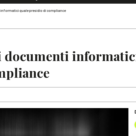
Dialoghi di Diritto dell'Economia
informatici quale presidio di compliance
Editoriali
Articoli
Note
i documenti informatic
mpliance