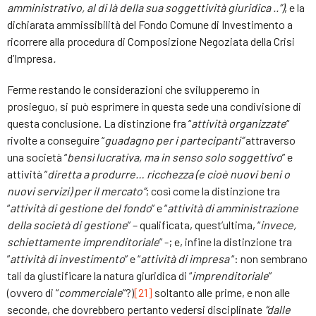
amministrativo, al di là della sua soggettività giuridica ..”)
, e la
dichiarata ammissibilità del Fondo Comune di Investimento a
ricorrere alla procedura di Composizione Negoziata della Crisi
d’Impresa
.
Ferme restando le considerazioni che svilupperemo in
prosieguo, si può esprimere in questa sede una condivisione di
questa conclusione. La distinzione fra “
attività organizzate
“
rivolte a conseguire “
guadagno per i partecipanti”
attraverso
una società “
bensì lucrativa, ma in senso solo soggettivo
” e
attività ”
diretta a produrre… ricchezza (e cioè nuovi beni o
nuovi servizi) per il mercato”
; così come la distinzione tra
“
attività di gestione del fondo
” e “
attività di amministrazione
della società di gestione
” – qualificata, quest’ultima, “
invece,
schiettamente imprenditoriale
” -; e, infine la distinzione tra
”
attività di investimento
” e “
attività di impresa
“: non sembrano
tali da giustificare la natura giuridica di “
imprenditoriale
”
(ovvero di “
commerciale
”?)
[21]
soltanto alle prime, e non alle
seconde, che dovrebbero pertanto vedersi disciplinate
“dalle