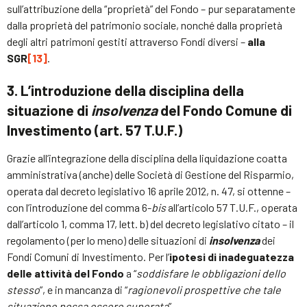
sull’attribuzione della “proprietà” del Fondo – pur separatamente
dalla proprietà del patrimonio sociale, nonché dalla proprietà
degli altri patrimoni gestiti attraverso Fondi diversi –
alla
SGR
[13]
.
3. L’introduzione della disciplina della
situazione di
insolvenza
del Fondo Comune di
Investimento (art. 57 T.U.F.)
Grazie all’integrazione della disciplina della liquidazione coatta
amministrativa (anche) delle Società di Gestione del Risparmio,
operata dal decreto legislativo 16 aprile 2012, n. 47, si ottenne –
con l’introduzione del comma 6-
bis
all’articolo 57 T.U.F., operata
dall’articolo 1, comma 17, lett. b) del decreto legislativo citato – il
regolamento (per lo meno) delle situazioni di
insolvenza
dei
Fondi Comuni di Investimento. Per l’
ipotesi di inadeguatezza
delle attività del Fondo
a “
soddisfare le obbligazioni dello
stesso
”, e in mancanza di “
ragionevoli prospettive che tale
situazione possa essere superata
”