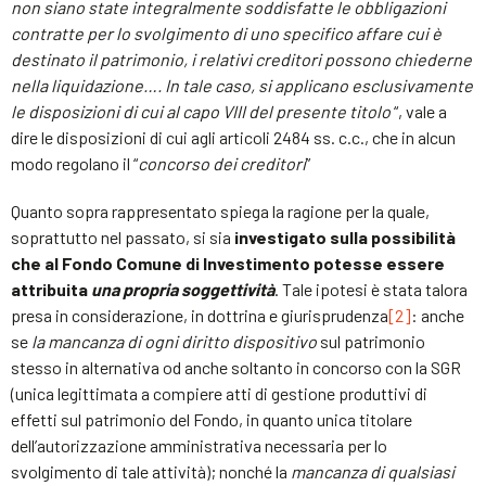
non siano state integralmente soddisfatte le obbligazioni
contratte per lo svolgimento di uno specifico affare cui è
destinato il patrimonio, i relativi creditori possono chiederne
nella liquidazione…. In tale caso, si applicano esclusivamente
le disposizioni di cui al capo VIII del presente titolo
“, vale a
dire le disposizioni di cui agli articoli 2484 ss. c.c., che in alcun
modo regolano il “
concorso dei creditori
”
Quanto sopra rappresentato spiega la ragione per la quale,
soprattutto nel passato, si sia
investigato sulla possibilità
che al Fondo Comune di Investimento potesse essere
attribuita
una propria soggettività
. Tale ipotesi è stata talora
presa in considerazione, in dottrina e giurisprudenza
[2]
: anche
se
la mancanza di ogni diritto dispositivo
sul patrimonio
stesso in alternativa od anche soltanto in concorso con la SGR
(unica legittimata a compiere atti di gestione produttivi di
effetti sul patrimonio del Fondo, in quanto unica titolare
dell’autorizzazione amministrativa necessaria per lo
svolgimento di tale attività); nonché la
mancanza di qualsiasi