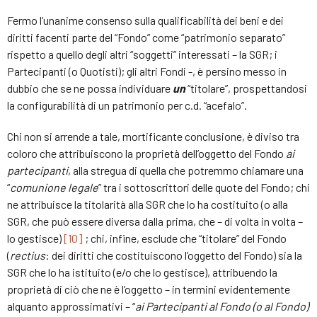
Fermo l’unanime consenso sulla qualificabilità dei beni e dei
diritti facenti parte del “Fondo” come “patrimonio separato”
rispetto a quello degli altri “soggetti” interessati – la SGR; i
Partecipanti (o Quotisti); gli altri Fondi -, è persino messo in
dubbio che se ne possa individuare
un
“titolare”, prospettandosi
la configurabilità di un patrimonio per c.d. “acefalo”.
Chi non si arrende a tale, mortificante conclusione, è diviso tra
coloro che attribuiscono la proprietà dell’oggetto del Fondo
ai
partecipanti
, alla stregua di quella che potremmo chiamare una
“
comunione legale
” tra i sottoscrittori delle quote del Fondo; chi
ne attribuisce la titolarità alla SGR che lo ha costituito (o alla
SGR, che può essere diversa dalla prima, che – di volta in volta –
lo gestisce)
[10]
; chi, infine, esclude che “titolare” del Fondo
(
rectius
: dei diritti che costituiscono l’oggetto del Fondo) sia la
SGR che lo ha istituito (e/o che lo gestisce), attribuendo la
proprietà di ciò che ne è l’oggetto – in termini evidentemente
alquanto approssimativi – “
ai Partecipanti al Fondo (o al Fondo)