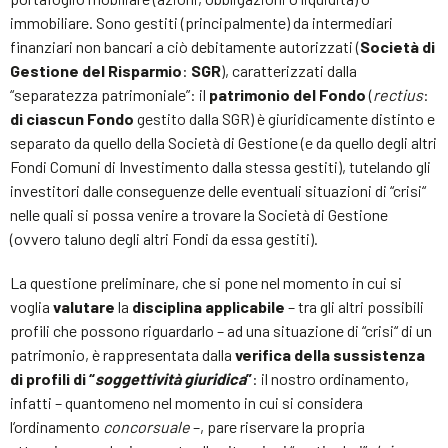
immobiliare. Sono gestiti (principalmente) da intermediari
finanziari non bancari a ciò debitamente autorizzati (
Società di
Gestione del Risparmio
:
SGR
), caratterizzati dalla
“separatezza patrimoniale”: il
patrimonio del Fondo
(
rectius
:
di ciascun Fondo
gestito dalla SGR) è giuridicamente distinto e
separato da quello della Società di Gestione (e da quello degli altri
Fondi Comuni di Investimento dalla stessa gestiti), tutelando gli
investitori dalle conseguenze delle eventuali situazioni di “crisi“
nelle quali si possa venire a trovare la Società di Gestione
(ovvero taluno degli altri Fondi da essa gestiti).
La questione preliminare, che si pone nel momento in cui si
voglia
valutare
la
disciplina applicabile
– tra gli altri possibili
profili che possono riguardarlo – ad una situazione di “crisi“ di un
patrimonio, è rappresentata dalla
verifica della sussistenza
di profili di “
soggettività giuridica
”
: il nostro ordinamento,
infatti – quantomeno nel momento in cui si considera
l’ordinamento
concorsuale
–, pare riservare la propria