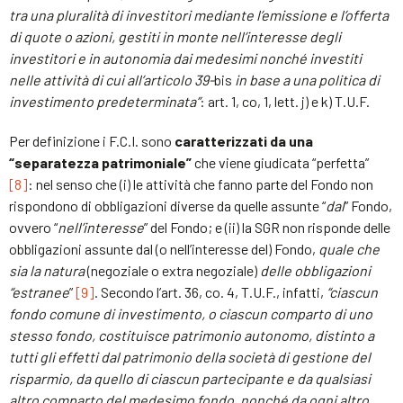
tra una pluralità di investitori mediante l’emissione e l’offerta
di quote o azioni, gestiti in monte nell’interesse degli
investitori e in autonomia dai medesimi nonché investiti
nelle attività di cui all’articolo 39-
bis
in base a una politica di
investimento predeterminata”
:
art. 1, co, 1, lett. j) e k) T.U.F.
Per definizione i F.C.I. sono
caratterizzati da una
“separatezza patrimoniale”
che viene giudicata “perfetta”
[8]
: nel senso che (i) le attività che fanno parte del Fondo non
rispondono di obbligazioni diverse da quelle assunte “
dal
” Fondo,
ovvero “
nell’interesse
” del Fondo; e (ii) la SGR non risponde delle
obbligazioni assunte dal (o nell’interesse del) Fondo,
quale che
sia la natura
(negoziale o extra negoziale)
delle obbligazioni
“estranee
”
[9]
. Secondo l’art. 36, co. 4, T.U.F., infatti,
“ciascun
fondo comune di investimento, o ciascun comparto di uno
stesso fondo, costituisce patrimonio autonomo, distinto a
tutti gli effetti dal patrimonio della società di gestione del
risparmio, da quello di ciascun partecipante e da qualsiasi
altro comparto del medesimo fondo, nonché da ogni altro