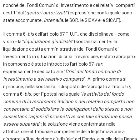
nonché dei Fondi Comuni di Investimento e dei relativi comparti
gestiti dai “
gestori autorizzati
” (espressione con la quale sono
state accomunate,
inter alia
, le SGR, le SICAV e le SICAF).
Il comma 6-
bis
dell’articolo 57 T.U.F., che disciplinava – come
visto – la “
liquidazione giudiziale
” (sostanzialmente: la
liquidazione coatta amministrativa) dei Fondi Comuni di
Investimento in situazioni di crisi irreversibile, è stato abrogato:
in compenso è stato introdotto l’articolo 57-
ter
,
espressamente dedicato alle “
Crisi del fondo comune di
investimento e del relativo comparto
”. Al primo comma si
riproduce, nella sostanza, il disposto dell’abrogato articolo 57,
comma 6-
bis
, per l’ipotesi nella quale “
le attività del fondo
comune di investimento italiano o del relativo comparto non
consentano di soddisfare le obbligazioni dello stesso e non
sussistano ragioni di prospettive che tale situazione possa
essere superata
“: la soluzione viene confermata nella
attribuzione al Tribunale competente della legittimazione a
disporre la “liquidazione giudiziale” del Fondo, e quella della Banca