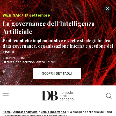
WEBINAR / 17 settembre
La governance dell’Intelligenza
Artificiale
Problematiche implementative e scelte strategiche, fra
data governance, organizzazione interna e gestione dei
rischi
ZOOM MEETING
Offerte per iscrizioni entro il 27/08
SCOPRI I DETTAGLI
Cerca nel sito
WEBINAR / 17 settembre
La governance dell’Intelligenza Artificiale
SCOPRI I DETTAGLI
Home
/
Approfondimenti
/
Crisi e insolvenza
/
La disciplina delle crisi dei Fondi
Comuni di Investimento dopo la Legge Capitali