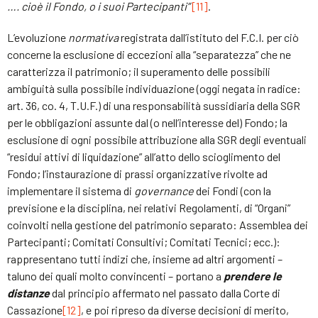
…. cioè il Fondo, o i suoi Partecipanti”
[11]
.
L’evoluzione
normativa
registrata dall’istituto del F.C.I. per ciò
concerne la esclusione di eccezioni alla “separatezza” che ne
caratterizza il patrimonio; il superamento delle possibili
ambiguità sulla possibile individuazione (oggi negata in radice:
art. 36, co. 4, T.U.F.) di una responsabilità sussidiaria della SGR
per le obbligazioni assunte dal (o nell’interesse del) Fondo; la
esclusione di ogni possibile attribuzione alla SGR degli eventuali
“residui attivi di liquidazione” all’atto dello scioglimento del
Fondo; l’instaurazione di prassi organizzative rivolte ad
implementare il sistema di
governance
dei Fondi (con la
previsione e la disciplina, nei relativi Regolamenti, di “Organi”
coinvolti nella gestione del patrimonio separato: Assemblea dei
Partecipanti; Comitati Consultivi; Comitati Tecnici; ecc.):
rappresentano tutti indizi che, insieme ad altri argomenti –
taluno dei quali molto convincenti – portano a
prendere le
distanze
dal principio affermato nel passato dalla Corte di
Cassazione
[12]
, e poi ripreso da diverse decisioni di merito,