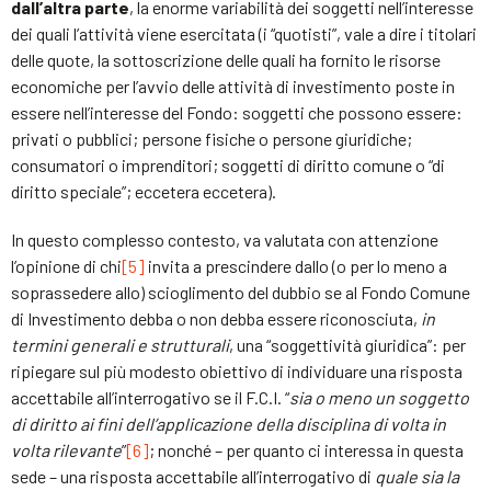
dall’altra parte
, la enorme variabilità dei soggetti nell’interesse
dei quali l’attività viene esercitata (i “quotisti”, vale a dire i titolari
delle quote, la sottoscrizione delle quali ha fornito le risorse
economiche per l’avvio delle attività di investimento poste in
essere nell’interesse del Fondo: soggetti che possono essere:
privati o pubblici; persone fisiche o persone giuridiche;
consumatori o imprenditori; soggetti di diritto comune o “di
diritto speciale”; eccetera eccetera).
In questo complesso contesto, va valutata con attenzione
l’opinione di chi
[5]
invita a prescindere dallo (o per lo meno a
soprassedere allo) scioglimento del dubbio se al Fondo Comune
di Investimento debba o non debba essere riconosciuta,
in
termini generali e strutturali
, una “soggettività giuridica”: per
ripiegare sul più modesto obiettivo di individuare una risposta
accettabile all’interrogativo se il F.C.I. “
sia o meno un soggetto
di diritto ai fini dell’applicazione della disciplina di volta in
volta rilevante
”
[6]
; nonché – per quanto ci interessa in questa
sede – una risposta accettabile all’interrogativo di
quale sia la