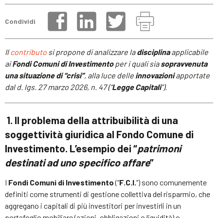
Condividi
Il
contributo
si propone di analizzare la
disciplina
applicabile
ai
Fondi Comuni di Investimento
per i quali sia
sopravvenuta
una situazione di “crisi”
, alla luce delle
innovazioni
apportate
dal d. lgs. 27 marzo 2026, n. 47 (“
Legge Capitali
”).
1. Il problema della attribuibilità di una
soggettività giuridica al Fondo Comune di
Investimento. L’esempio dei “
patrimoni
destinati ad uno specifico affare
”
I
Fondi Comuni di Investimento
(“
F.C.I.
”) sono comunemente
definiti come strumenti di gestione collettiva del risparmio, che
aggregano i capitali di più investitori per investirli in un
portafoglio mobiliare (azioni, obbligazioni o liquidità) o