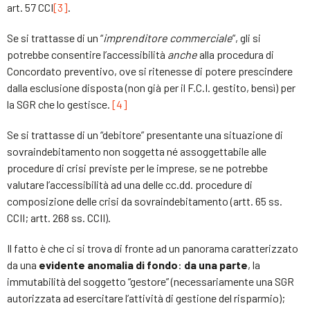
art. 57 CCI
[3]
.
Se si trattasse di un “
imprenditore commerciale
”, gli si
potrebbe consentire l’accessibilità
anche
alla procedura di
Concordato preventivo, ove si ritenesse di potere prescindere
dalla esclusione disposta (non già per il F.C.I. gestito, bensì) per
la SGR che lo gestisce.
[4]
Se si trattasse di un “debitore” presentante una situazione di
sovraindebitamento non soggetta né assoggettabile alle
procedure di crisi previste per le imprese, se ne potrebbe
valutare l’accessibilità ad una delle cc.dd. procedure di
composizione delle crisi da sovraindebitamento (artt. 65 ss.
CCII; artt. 268 ss. CCII).
Il fatto è che ci si trova di fronte ad un panorama caratterizzato
da una
evidente anomalia di fondo
:
da una parte
, la
immutabilità del soggetto “gestore” (necessariamente una SGR
autorizzata ad esercitare l’attività di gestione del risparmio);