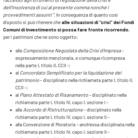
dell’insolvenza di cui al presente comma nonché i
provvedimenti assunti “.
In conseguenza di quanto così
disposto si può ritenere che
alle situazioni di “crisi” dei Fondi
Comuni di Investimento
si possa fare fronte ricorrendo
,
per i patrimoni che ne sono oggetto:
alla
Composizione Negoziata della Crisi d’Impresa
–
espressamente menzionata, e comunque ricompresa
nella parte I, titolo II, CCII -;
al
Concordato Semplificato per la liquidazione del
patrimonio
– disciplinato nella richiamata parte I, titolo II,
CCII -;
al
Piano Attestato di Risanamento
– disciplinato nella
richiamata parte I, titolo IV, capo I, sezione I –
alla
Accordo di Ristrutturazione
– disciplinato nella
richiamata parte I, titolo IV, capo I, sezione II –
alla Convenzione di Moratoria – anch’essa disciplinata nella
richiamata parte I, titolo IV, capo I, sezione II –