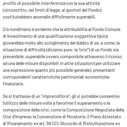
profilo di possibile interferenza
con la sua attività
(circoscritto, nei limiti di legge, ai quotisti del Fondo),
costituirebbero anomalie difficilmente superabili.
Ciò nondimeno è evidente che la attribuibilità al Fondo Comune
di Investimento di una
qualificazione soggettiva tipica
gioverebbe molto allo scioglimento del dubbio di se, e come, la
situazione di difficoltà (diciamo pure: la “crisi”) di un Fondo sia
prevenibile, superabile ovvero componibile attraverso il ricorso
ad una delle misure disponibili
in altre situazioni
(per utilizzare
una espressione quanto più possibile generale), presentanti
corrispondenti caratteristiche patrimoniali-economiche-
finanziarie
.
Se si trattasse di un “
imprenditore
”, gli si potrebbe consentire
l’utilizzo delle misure volte a favorirne il superamento o la
composizione della crisi, come la Composizione Negoziata della
Crisi d’Impresa; la Convenzione di Moratoria; il Piano Attestato
di Risanamento
ex
art. 56 CCI; l’Accordo di Ristrutturazione
ex