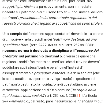
attenzione esclusivamente alle situazioni “particolari”
dei
soggetti giuridici
– sia pure, ovviamente, con immediate
ricadute sul patrimonio di cui sono titolari -: non, invece, dei loro
patrimoni,
prescindendo dal contestuale regolamento dei
rapporti giuridici che li legano ai soggetti che ne sono titolari
.
Un
esempio
del fenomeno rappresentato è rinvenibile – a parere
di chi scrive – nella disciplina dei “
patrimoni destinati ad uno
specifico affare
“ (artt. 2447-
bis
ss. c.c.; artt. 262 ss. CCII):
nessuna norma è dedicata a disciplinare il “
concorso dei
creditori
” sul patrimonio destinato
, diversa da quelle che
regolano il soddisfacimento dei creditori che si trovino doversi
soddisfare sugli stessi beni: e persino nell’ipotesi di
assoggettamento a
procedura concorsuale
della società (che
lo abbia costituito, e pertanto svolga il ruolo) di gestione del
patrimonio destinato, la liquidazione di quest’ultimo avviene
attraverso l’applicazione del diritto comune (“
le regole della
liquidazione della società
”: art. 263, co. 1, CCII).
[1]
L’articolo
2447-
novies
c.c., del resto, pare inequivocabile: “
nel caso in cui