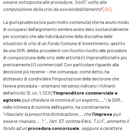
essere sottoposta alle procedure, “civili”, volte alla
composizione della crisi da
sovraindebitamento
”
[20]
.
La giurisprudenza (sia pure molto contenuta) che ha avuto modo
di occuparsi dell’argomento sembra avere dato sostanzialmente
per scontato che alla individuazione della disciplina delle
situazioni di crisi di un Fondo Comune di Investimento, gestito
da una SGR, debba procedersi con l’occhio rivolto alle procedure
di composizione delle crisi delle attività (i)
imprenditoriali
e più
precisamente (ii)
commerciali
. Con particolare riguardo alla
decisione più recente – che comunque, come detto, ha
dichiarato di condividere l’impostazione della decisione che
l’aveva preceduta – orientano nel senso indicato i richiami
dell’articolo 12, co. 1, CCII (“
l’imprenditore commerciale e
agricolo
può chiedere la nomina di un esperto…
..”; la SGR.,
nella richiesta di nomina dell’esperto, ha correttamente
“
rilasciato la prescritta dichiarazione…. che
l’impresa
può
essere risanata ….”
; “..
l’art. 57, comma 6-
bis
, T.U.F., ammette il
fondo ad un
procedura concorsuale
, seppure a carattere