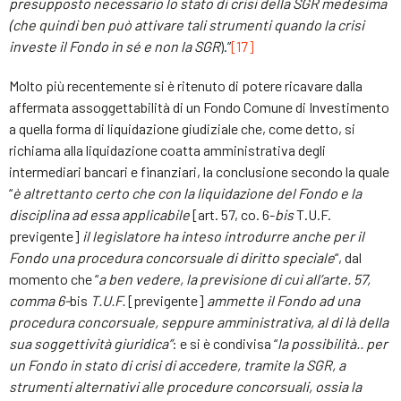
presupposto necessario lo stato di crisi della SGR medesima
(che quindi ben può attivare tali strumenti quando la crisi
investe il Fondo in sé e non la SGR
).”
[17]
Molto più recentemente si è ritenuto di potere ricavare dalla
affermata assoggettabilità di un Fondo Comune di Investimento
a quella forma di liquidazione giudiziale che, come detto, si
richiama alla liquidazione coatta amministrativa degli
intermediari bancari e finanziari, la conclusione secondo la quale
“
è altrettanto certo che con la liquidazione del Fondo e la
disciplina ad essa applicabile
[art. 57, co. 6-
bis
T.U.F.
previgente]
il legislatore ha inteso introdurre anche per il
Fondo una procedura concorsuale di diritto
speciale
“, dal
momento che “
a ben vedere, la previsione di cui all’arte. 57,
comma 6-
bis
T.U.F.
[previgente]
ammette il Fondo ad una
procedura concorsuale, seppure amministrativa, al di là della
sua soggettività giuridica”
: e si è condivisa “
la possibilità.. per
un Fondo in stato di crisi di accedere, tramite la SGR, a
strumenti alternativi alle procedure concorsuali, ossia la