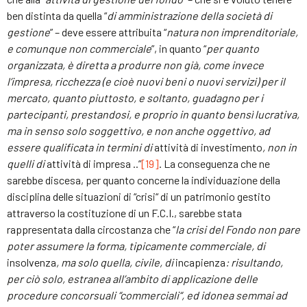
ben distinta da quella “
di amministrazione della società di
gestione
” – deve essere attribuita “
natura non imprenditoriale,
e comunque non commerciale
”, in quanto “
per quanto
organizzata, è diretta a produrre non già, come invece
l’impresa, ricchezza (e cioè nuovi beni o nuovi servizi) per il
mercato, quanto piuttosto, e soltanto, guadagno per i
partecipanti, prestandosi, e proprio in quanto bensì lucrativa,
ma in senso solo soggettivo, e non anche oggettivo, ad
essere qualificata in termini di
attività di investimento
, non in
quelli di
attività di impresa ..”
[19]
. La conseguenza che ne
sarebbe discesa, per quanto concerne la individuazione della
disciplina delle situazioni di “crisi“ di un patrimonio gestito
attraverso la costituzione di un F.C.I., sarebbe stata
rappresentata dalla circostanza che “
la crisi del Fondo non pare
poter assumere la forma, tipicamente commerciale, di
insolvenza
, ma solo quella, civile, di
incapienza
: risultando,
per ciò solo, estranea all’ambito di applicazione delle
procedure concorsuali “commerciali“, ed idonea semmai ad