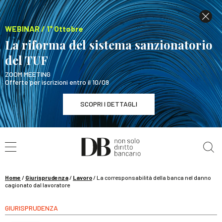
WEBINAR / 1° Ottobre
La riforma del sistema sanzionatorio
del TUF
ZOOM MEETING
Offerte per iscrizioni entro il 10/09
SCOPRI I DETTAGLI
Cerca nel sito
WEBINAR / 1° Ottobre
La riforma del sistema sanzionatorio del TUF
SCOPRI I DETTAGLI
Home
/
Giurisprudenza
/
Lavoro
/
La corresponsabilità della banca nel danno
cagionato dal lavoratore
GIURISPRUDENZA