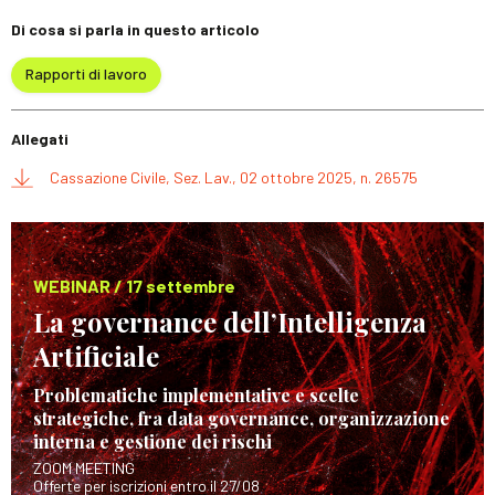
Di cosa si parla in questo articolo
Rapporti di lavoro
Allegati
Cassazione Civile, Sez. Lav., 02 ottobre 2025, n. 26575
WEBINAR / 17 settembre
La governance dell’Intelligenza
Artificiale
Problematiche implementative e scelte
strategiche, fra data governance, organizzazione
interna e gestione dei rischi
ZOOM MEETING
Offerte per iscrizioni entro il 27/08