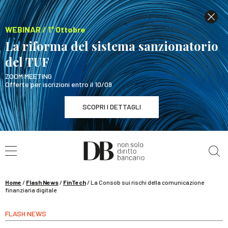
WEBINAR / 1° Ottobre
La riforma del sistema sanzionatorio
del TUF
ZOOM MEETING
Offerte per iscrizioni entro il 10/09
SCOPRI I DETTAGLI
Cerca nel sito
WEBINAR / 1° Ottobre
La riforma del sistema sanzionatorio del TUF
SCOPRI I DETTAGLI
Home
/
Flash News
/
FinTech
/
La Consob sui rischi della comunicazione
finanziaria digitale
FLASH NEWS