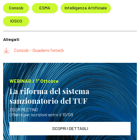
Consob
ESMA
Intelligenza Artificiale
IOSCO
Allegati
Consob - Quaderni fintech
WEBINAR / 1° Ottobre
La riforma del sistema
sanzionatorio del TUF
ZOOM MEETING
Offerte per iscrizioni entro il 10/09
SCOPRI I DETTAGLI