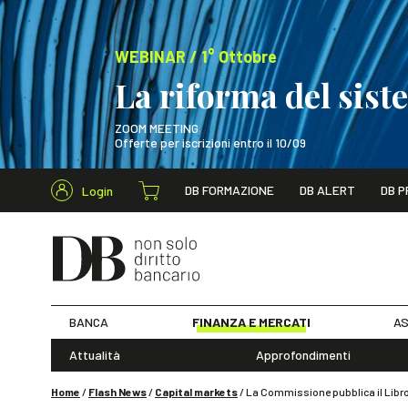
WEBINAR / 1° Ottobre
La riforma del sis
ZOOM MEETING
Offerte per iscrizioni entro il 10/09
Cerca nel s
DB FORMAZIONE
DB ALERT
DB P
Login
WEBINAR / 1° Ot
BANCA
FINANZA E MERCATI
AS
Attualità
Approfondimenti
Home
/
Flash News
/
Capital markets
/
La Commissione pubblica il Libro