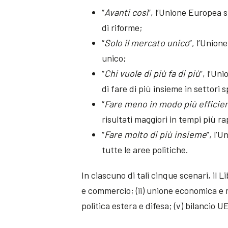
“
Avanti così
”, l’Unione Europea 
di riforme;
“
Solo il mercato unico
”, l’Unio
unico;
“
Chi vuole di più fa di più
”, l’Un
di fare di più insieme in settori s
“
Fare meno in modo più efficie
risultati maggiori in tempi più ra
“
Fare molto di più insieme
”, l’
tutte le aree politiche.
In ciascuno di tali cinque scenari, il L
e commercio; (ii) unione economica e m
politica estera e difesa; (v) bilancio UE