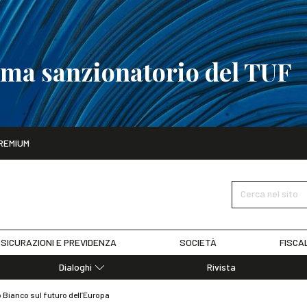
tema sanzionatorio del TUF
ito
REMIUM
tobre
La riforma del sistema sanzionatorio del TUF
SCOPRI I DET
Cerca nel sito
SICURAZIONI E PREVIDENZA
SOCIETÀ
FISCA
Dialoghi
Rivista
Dialoghi di Diritto dell'Economia
 Bianco sul futuro dell’Europa
Editoriali