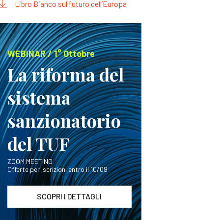
Libro Bianco sul futuro dell’Europa
WEBINAR / 1° Ottobre
La riforma del
sistema
sanzionatorio
del TUF
ZOOM MEETING
Offerte per iscrizioni entro il 10/09
SCOPRI I DETTAGLI