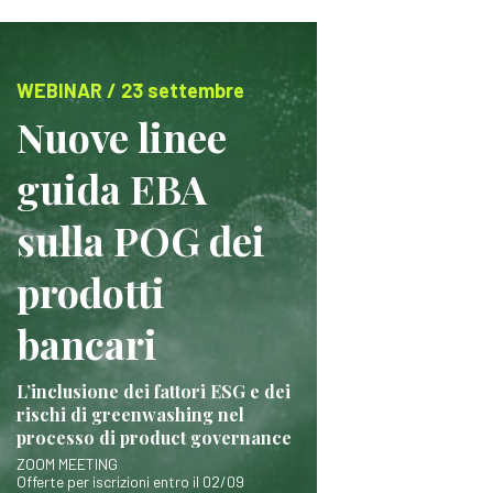
WEBINAR / 23 settembre
Nuove linee
guida EBA
sulla POG dei
prodotti
bancari
L’inclusione dei fattori ESG e dei
rischi di greenwashing nel
processo di product governance
ZOOM MEETING
Offerte per iscrizioni entro il 02/09