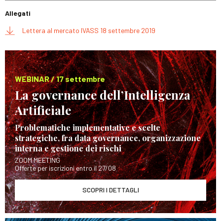
Allegati
Lettera al mercato IVASS 18 settembre 2019
WEBINAR / 17 settembre
La governance dell’Intelligenza
Artificiale
Problematiche implementative e scelte
strategiche, fra data governance, organizzazione
interna e gestione dei rischi
ZOOM MEETING
Offerte per iscrizioni entro il 27/08
SCOPRI I DETTAGLI