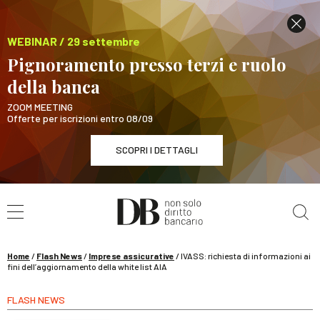
WEBINAR / 29 settembre
Pignoramento presso terzi e ruolo
della banca
ZOOM MEETING
Offerte per iscrizioni entro 08/09
SCOPRI I DETTAGLI
Cerca nel sito
WEBINAR / 29 settembre
Pignoramento presso terzi e ruolo della banca
SCOPRI I DETTAGLI
Home
/
Flash News
/
Imprese assicurative
/
IVASS: richiesta di informazioni ai
fini dell’aggiornamento della white list AIA
FLASH NEWS