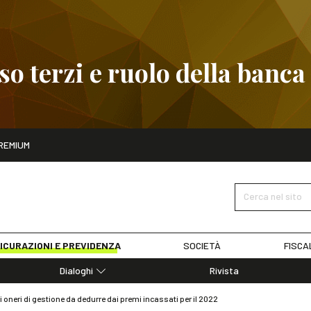
 terzi e ruolo della banca
ito
REMIUM
embre
Pignoramento presso terzi e ruolo della banca
SCOPRI I D
Cerca nel sito
ICURAZIONI E PREVIDENZA
SOCIETÀ
FISCA
Dialoghi
Rivista
Dialoghi di Diritto dell'Economia
li oneri di gestione da dedurre dai premi incassati per il 2022
Editoriali