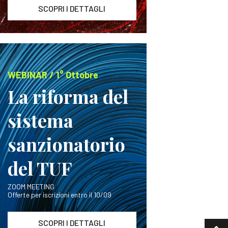
SCOPRI I DETTAGLI
WEBINAR / 1° Ottobre
La riforma del
sistema
sanzionatorio
del TUF
ZOOM MEETING
Offerte per iscrizioni entro il 10/09
SCOPRI I DETTAGLI