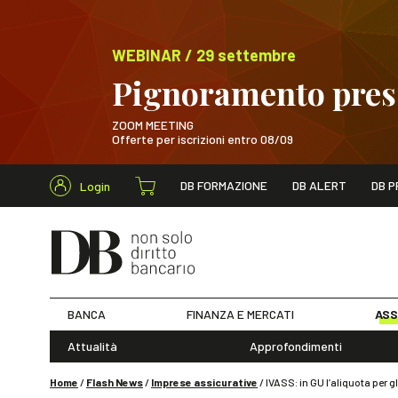
WEBINAR / 29 settembre
Pignoramento presso
ZOOM MEETING
Offerte per iscrizioni entro 08/09
Cerca nel s
DB FORMAZIONE
DB ALERT
DB P
Login
WEBINAR / 29 sett
BANCA
FINANZA E MERCATI
ASS
Attualità
Approfondimenti
Home
/
Flash News
/
Imprese assicurative
/
IVASS: in GU l’aliquota per g