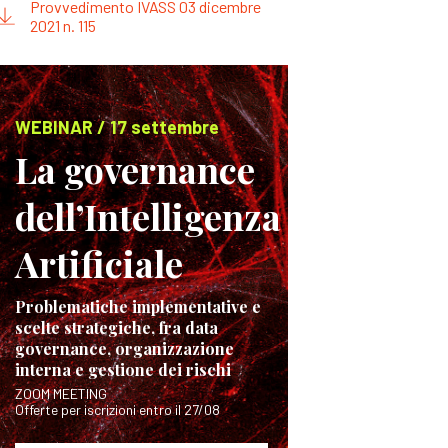
Provvedimento IVASS 03 dicembre
2021 n. 115
WEBINAR / 17 settembre
La governance
dell’Intelligenza
Artificiale
Problematiche implementative e
scelte strategiche, fra data
governance, organizzazione
interna e gestione dei rischi
ZOOM MEETING
Offerte per iscrizioni entro il 27/08