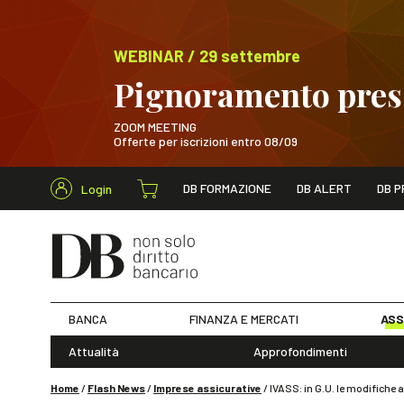
WEBINAR / 29 settembre
Pignoramento presso
ZOOM MEETING
Offerte per iscrizioni entro 08/09
Cerca nel s
DB FORMAZIONE
DB ALERT
DB P
Login
WEBINAR / 29 sett
BANCA
FINANZA E MERCATI
ASS
Attualità
Approfondimenti
Home
/
Flash News
/
Imprese assicurative
/
IVASS: in G.U. le modifiche