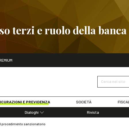
 terzi e ruolo della banca
ito
REMIUM
embre
Pignoramento presso terzi e ruolo della banca
SCOPRI I D
Cerca nel sito
ICURAZIONI E PREVIDENZA
SOCIETÀ
FISCA
Dialoghi
Rivista
Dialoghi di Diritto dell'Economia
 al procedimento sanzionatorio
Editoriali