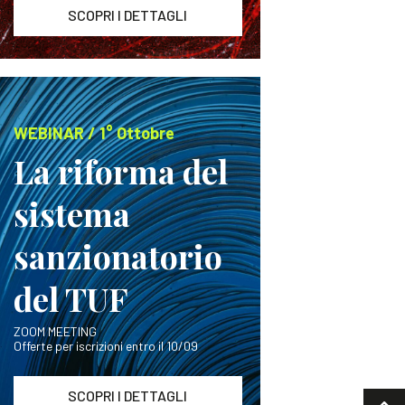
SCOPRI I DETTAGLI
WEBINAR / 1° Ottobre
La riforma del
sistema
sanzionatorio
del TUF
ZOOM MEETING
Offerte per iscrizioni entro il 10/09
SCOPRI I DETTAGLI