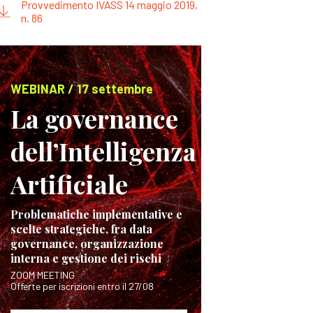
Provvedimento IVASS 14 maggio 2019,
n. 86
WEBINAR / 17 settembre
La governance
dell’Intelligenza
Artificiale
Problematiche implementative e
scelte strategiche, fra data
governance, organizzazione
interna e gestione dei rischi
ZOOM MEETING
Offerte per iscrizioni entro il 27/08