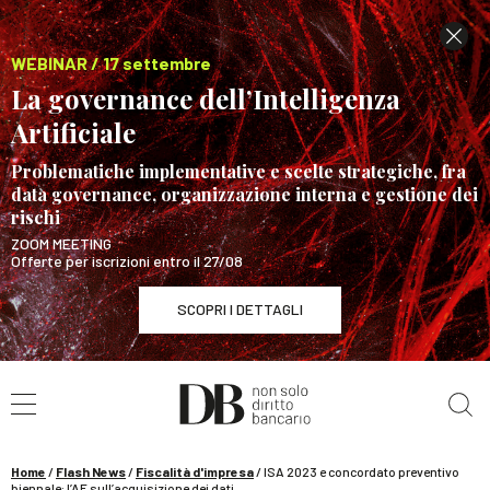
WEBINAR / 17 settembre
La governance dell’Intelligenza
Artificiale
Problematiche implementative e scelte strategiche, fra
data governance, organizzazione interna e gestione dei
rischi
ZOOM MEETING
Offerte per iscrizioni entro il 27/08
SCOPRI I DETTAGLI
Cerca nel sito
WEBINAR / 17 settembre
La governance dell’Intelligenza Artificiale
SCOPRI I DETTAGLI
Home
/
Flash News
/
Fiscalità d'impresa
/
ISA 2023 e concordato preventivo
biennale: l’AE sull’acquisizione dei dati