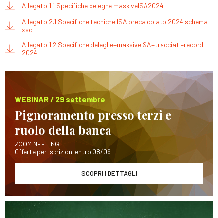
Allegato 1.1 Specifiche deleghe massiveISA2024
Allegato 2.1 Specifiche tecniche ISA precalcolato 2024 schema
xsd
Allegato 1.2 Specifiche deleghe+massiveISA+tracciati+record
2024
WEBINAR / 29 settembre
Pignoramento presso terzi e
ruolo della banca
ZOOM MEETING
Offerte per iscrizioni entro 08/09
SCOPRI I DETTAGLI