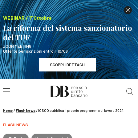
WEBINAR / 1° Ottobre
La riforma del sistema sanzionatorio
del TUF
ZOOM MEETING
Offerte per iscrizioni entro il 10/09
SCOPRI I DETTAGLI
Cerca nel sito
WEBINAR / 1° Ottobre
La riforma del sistema sanzionatorio del TUF
SCOPRI I DETTAGLI
Home
/
Flash News
/
IOSCO pubblica il proprio programma di lavoro 2024
FLASH NEWS