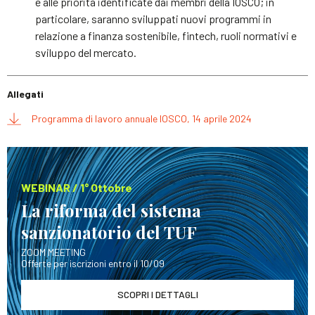
e alle priorità identificate dai membri della IOSCO; in
particolare, saranno sviluppati nuovi programmi in
relazione a finanza sostenibile, fintech, ruoli normativi e
sviluppo del mercato.
Allegati
Programma di lavoro annuale IOSCO, 14 aprile 2024
WEBINAR / 1° Ottobre
La riforma del sistema
sanzionatorio del TUF
ZOOM MEETING
Offerte per iscrizioni entro il 10/09
SCOPRI I DETTAGLI