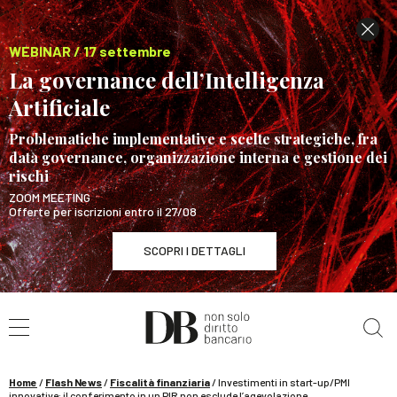
WEBINAR / 17 settembre
La governance dell’Intelligenza
Artificiale
Problematiche implementative e scelte strategiche, fra
data governance, organizzazione interna e gestione dei
rischi
ZOOM MEETING
Offerte per iscrizioni entro il 27/08
SCOPRI I DETTAGLI
Cerca nel sito
WEBINAR / 17 settembre
La governance dell’Intelligenza Artificiale
SCOPRI I DETTAGLI
Home
/
Flash News
/
Fiscalità finanziaria
/
Investimenti in start-up/PMI
innovative: il conferimento in un PIR non esclude l’agevolazione