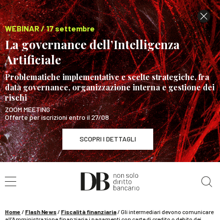
WEBINAR / 17 settembre
La governance dell’Intelligenza
Artificiale
Problematiche implementative e scelte strategiche, fra
data governance, organizzazione interna e gestione dei
rischi
ZOOM MEETING
Offerte per iscrizioni entro il 27/08
SCOPRI I DETTAGLI
Cerca nel sito
WEBINAR / 17 settembre
La governance dell’Intelligenza Artificiale
SCOPRI I DETTAGLI
Home
/
Flash News
/
Fiscalità finanziaria
/
Gli intermediari devono comunicare
all’Amministrazione finanziaria i pagamenti con carte di credito o debito dei