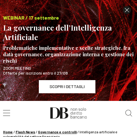
WEBINAR / 17 settembre
La governance dell’Intelligenza
Artificiale
Problematiche implementative e scelte strategiche, fra
data governance, organizzazione interna e gestione dei
rischi
ZOOM MEETING
Offerte per iscrizioni entro il 27/08
SCOPRI I DETTAGLI
Cerca nel sito
WEBINAR / 17 settembre
La governance dell’Intelligenza Artificiale
SCOPRI I DETTAGLI
Home
/
Flash News
/
Governance e controlli
/
Intelligenza artificiale e
vulnerabilità del settore finanziario