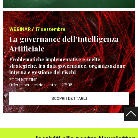
WEBINAR / 17 settembre
La governance dell’Intelligenza
Artificiale
Problematiche implementative e scelte
strategiche, fra data governance, organizzazione
interna e gestione dei rischi
ZOOM MEETING
Offerte per iscrizioni entro il 27/08
SCOPRI I DETTAGLI