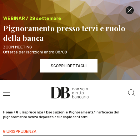
WEBINAR / 29 settembre
Pignoramento presso terzi e ruolo
della banca
ZOOM MEETING
Offerte per iscrizioni entro 08/09
SCOPRI I DETTAGLI
Cerca nel sito
WEBINAR / 29 settembre
Pignoramento presso terzi e ruolo della banca
SCOPRI I DETTAGLI
Home
/
Giurisprudenza
/
Esecuzioni e Pignoramenti
/
Inefficacia del
pignoramento senza deposito delle copie conformi
GIURISPRUDENZA