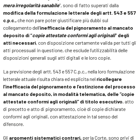
mera irregolarità sanabile
”, sono di fatto superati dalla
modifica della formulazione letterale degli artt. 543 e 557
c.p.c.,
che non pare poter giustificare più dubbi sul
collegamento dell’
inefficacia del pignoramento al mancato
deposito di “
copie attestate conformi agli originali
” degli
atti necessari
, con disposizione certamente valida per tutti gli
atti processuali in questione, che esclude l’utilizzabilità delle
disposizioni generali sugli atti digitali e le loro copie.
La previsione degli artt. 543 e 557 C.p.c., nella loro formulazione
letterale attuale risulta chiara ed esplicita nel
ricollegare
l’inefficacia del pignoramento e l’estinzione del processo
al mancato deposito, in modalità telematica, delle “copie
attestate conformi agli originali” di titolo esecutivo
, atto
di precetto e atto di pignoramento, cioè di copie dichiarate
conformi agli originali, con attestazione in tal senso del
difensore.
Gli
argomenti sistematici contrari,
per la Corte, sono privi di