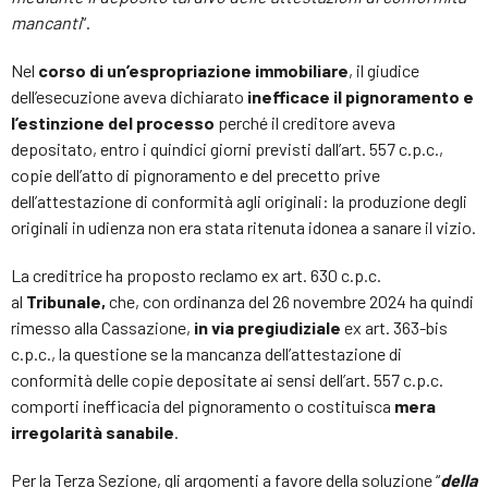
mancanti
“.
Nel
corso di un’espropriazione immobiliare
, il giudice
dell’esecuzione aveva dichiarato
inefficace il pignoramento e
l’estinzione del processo
perché il creditore aveva
depositato, entro i quindici giorni previsti dall’art. 557 c.p.c.,
copie dell’atto di pignoramento e del precetto prive
dell’attestazione di conformità agli originali: la produzione degli
originali in udienza non era stata ritenuta idonea a sanare il vizio.
La creditrice ha proposto reclamo ex art. 630 c.p.c.
al
Tribunale,
che, con ordinanza del 26 novembre 2024 ha quindi
rimesso alla Cassazione,
in via pregiudiziale
ex art. 363-bis
c.p.c., la questione se la mancanza dell’attestazione di
conformità delle copie depositate ai sensi dell’art. 557 c.p.c.
comporti inefficacia del pignoramento o costituisca
mera
irregolarità sanabile
.
Per la Terza Sezione, gli argomenti a favore della soluzione “
della