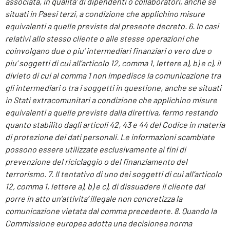
associata, in qualita’ di dipendenti o collaboratori, anche se
situati in Paesi terzi, a condizione che applichino misure
equivalenti a quelle previste dal presente decreto. 6. In casi
relativi allo stesso cliente o alle stesse operazioni che
coinvolgano due o piu’ intermediari finanziari o vero due o
piu’ soggetti di cui all’articolo 12, comma 1, lettere a), b) e c), il
divieto di cui al comma 1 non impedisce la comunicazione tra
gli intermediari o tra i soggetti in questione, anche se situati
in Stati extracomunitari a condizione che applichino misure
equivalenti a quelle previste dalla direttiva, fermo restando
quanto stabilito dagli articoli 42, 43 e 44 del Codice in materia
di protezione dei dati personali. Le informazioni scambiate
possono essere utilizzate esclusivamente ai fini di
prevenzione del riciclaggio o del finanziamento del
terrorismo. 7. Il tentativo di uno dei soggetti di cui all’articolo
12, comma 1, lettere a), b) e c), di dissuadere il cliente dal
porre in atto un’attivita’ illegale non concretizza la
comunicazione vietata dal comma precedente. 8. Quando la
Commissione europea adotta una decisione
a
norma