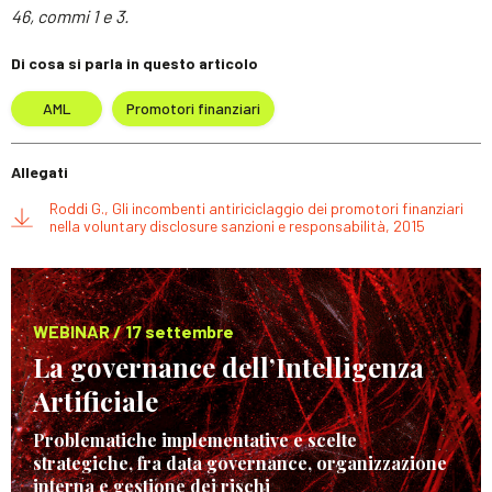
46, commi 1 e 3.
Di cosa si parla in questo articolo
AML
Promotori finanziari
Allegati
Roddi G., Gli incombenti antiriciclaggio dei promotori finanziari
nella voluntary disclosure sanzioni e responsabilità, 2015
WEBINAR / 17 settembre
La governance dell’Intelligenza
Artificiale
Problematiche implementative e scelte
strategiche, fra data governance, organizzazione
interna e gestione dei rischi