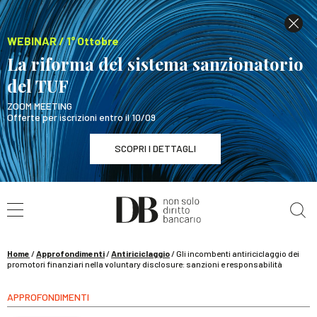
WEBINAR / 1° Ottobre
La riforma del sistema sanzionatorio
del TUF
ZOOM MEETING
Offerte per iscrizioni entro il 10/09
SCOPRI I DETTAGLI
Cerca nel sito
WEBINAR / 1° Ottobre
La riforma del sistema sanzionatorio del TUF
SCOPRI I DETTAGLI
Home
/
Approfondimenti
/
Antiriciclaggio
/
Gli incombenti antiriciclaggio dei
promotori finanziari nella voluntary disclosure: sanzioni e responsabilità
APPROFONDIMENTI