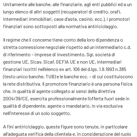
Unitamente alle banche, alle finanziarie, agli enti pubblici ed a un
lungo elenco di altri soggetti (recuperatori di credito, orafi,
intermediari immobiliari, case d’asta, casinò, ecc.), i promotori
finanziari sono sottoposti alla normativa antiriciclaggio.
Il regime che li concerne tiene conto della loro dipendenza o
stretta connessione negoziale rispetto ad un intermediario c.d.
di riferimento – imprese di investimento, Sgr, società di
gestione UE, Sicav, Sicaf, GEFIA UE e non UE, intermediari
finanziari iscritti nell’elenco ex art. 106 del d.lgs. 1.9.1993 n.385
(testo unico banche, TUB) e le banche ecc. – di cui costituiscono
la rete distributiva. Il promotore finanziario è una persona fisica
che, in qualità di agente collegato ai sensi della direttiva
2004/39/CE, esercita professionalmente l’offerta fuori sede in
qualità di dipendente, agente o mandatario, in via esclusiva
nell’interesse di un solo soggetto.
A fini antiriciclaggio, queste figure sono tenute, in particolare
all’adeguata verifica della clientela e, in considerazione del ruolo