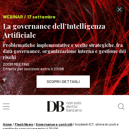
WEBINAR / 17 settembre
La governance dell’Intelligenza
Artificiale
Problematiche implementative e scelte strategiche, fra
data governance, organizzazione interna e gestione dei
rischi
ZOOM MEETING
Offerte per iscrizioni entro il 27/08
SCOPRI I DETTAGLI
Cerca nel sito
WEBINAR / 17 settembre
La governance dell’Intelligenza Artificiale
SCOPRI I DETTAGLI
Home
/
Flash News
/
Governance e controlli
/
Incidenti ICT: stime di costi e
perdite da comunicare entro il 30/06