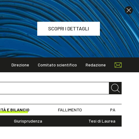
SCOPRI I DETTAGLI
Direzione
Comitato scientifico
Redazione
TAGLI
ITÀ E BILANCIO
FALLIMENTO
PA
Giurisprudenza
Tesi di Laurea