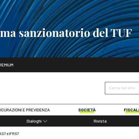
tema sanzionatorio del TUF
ito
REMIUM
tobre
La riforma del sistema sanzionatorio del TUF
SCOPRI I DET
Cerca nel sito
ICURAZIONI E PREVIDENZA
SOCIETÀ
FISCAL
Dialoghi
Rivista
Dialoghi di Diritto dell'Economia
IAS7 e IFRS7
Editoriali