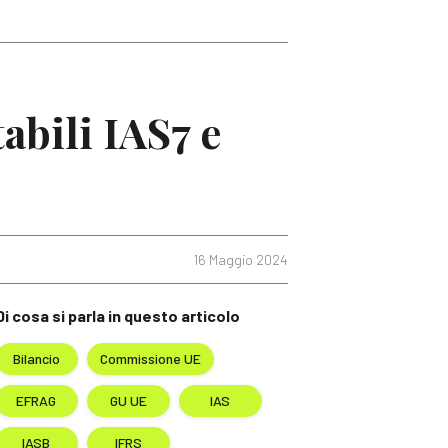
abili IAS7 e
16 Maggio 2024
Di cosa si parla in questo articolo
Bilancio
Commissione UE
EFRAG
GU UE
IAS
IASB
IFRS