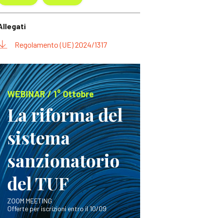
Allegati
Regolamento (UE) 2024/1317
WEBINAR / 1° Ottobre
La riforma del
sistema
sanzionatorio
del TUF
ZOOM MEETING
Offerte per iscrizioni entro il 10/09