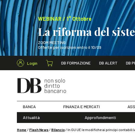
WEBINAR / 1° Ottobre
La riforma del sis
ZOOM MEETING
Offerte per iscrizioni entro il 10/09
Cerca nel s
DB FORMAZIONE
DB ALERT
DB P
Login
WEBINAR / 1° Ot
BANCA
FINANZA E MERCATI
ASS
Attualità
Approfondimenti
Home
/
Flash News
/
Bilancio
/
In GU UE le modifiche ai principi contabili 