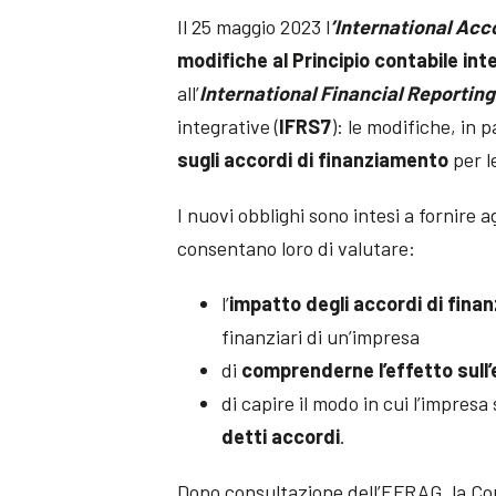
Il 25 maggio 2023 l
’International Ac
modifiche al Principio contabile int
all’
International Financial Reportin
integrative (
IFRS7
): le modifiche, in 
sugli accordi di finanziamento
per l
I nuovi obblighi sono intesi a fornire a
consentano loro di valutare:
l’
impatto degli accordi di fina
finanziari di un’impresa
di
comprenderne l’effetto sull
di capire il modo in cui l’impresa 
detti accordi
.
Dopo consultazione dell’EFRAG, la C