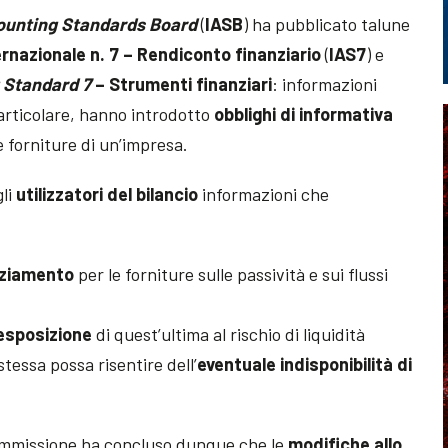
counting Standards Board
(
IASB
) ha pubblicato talune
ernazionale n. 7 –
Rendiconto finanziario
(
IAS7
) e
g Standard 7
– Strumenti finanziari
: informazioni
particolare, hanno introdotto
obblighi di informativa
e forniture di un’impresa.
gli
utilizzatori del bilancio
informazioni che
nziamento
per le forniture sulle passività e sui flussi
’esposizione
di quest’ultima al rischio di liquidità
stessa possa risentire dell’
eventuale indisponibilità di
ommissione ha concluso dunque che le
modifiche allo