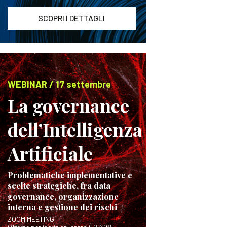
SCOPRI I DETTAGLI
WEBINAR / 17 settembre
La governance
dell’Intelligenza
Artificiale
Problematiche implementative e
scelte strategiche, fra data
governance, organizzazione
interna e gestione dei rischi
ZOOM MEETING