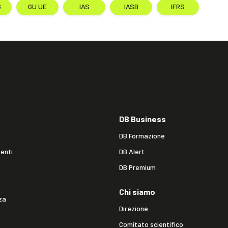
G
GU UE
IAS
IASB
IFRS
DB Business
DB Formazione
enti
DB Alert
DB Premium
Chi siamo
za
Direzione
Comitato scientifico