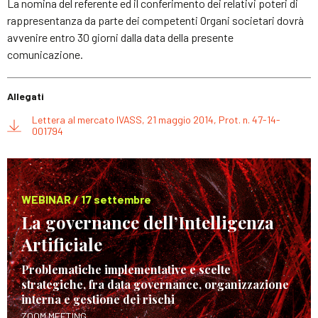
La nomina del referente ed il conferimento dei relativi poteri di
rappresentanza da parte dei competenti Organi societari dovrà
avvenire entro 30 giorni dalla data della presente
comunicazione.
Allegati
Lettera al mercato IVASS, 21 maggio 2014, Prot. n. 47-14-
001794
WEBINAR / 17 settembre
La governance dell’Intelligenza
Artificiale
Problematiche implementative e scelte
strategiche, fra data governance, organizzazione
interna e gestione dei rischi
ZOOM MEETING