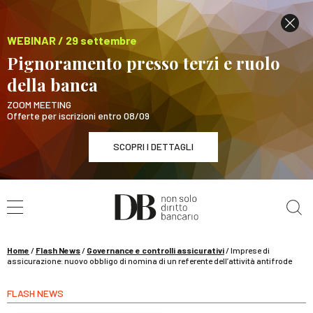
WEBINAR / 29 settembre
Pignoramento presso terzi e ruolo
della banca
ZOOM MEETING
Offerte per iscrizioni entro 08/09
SCOPRI I DETTAGLI
Cerca nel sito
WEBINAR / 29 settembre
Pignoramento presso terzi e ruolo della banca
SCOPRI I DETTAGLI
Home
/
Flash News
/
Governance e controlli assicurativi
/
Imprese di
assicurazione: nuovo obbligo di nomina di un referente dell’attività antifrode
FLASH NEWS