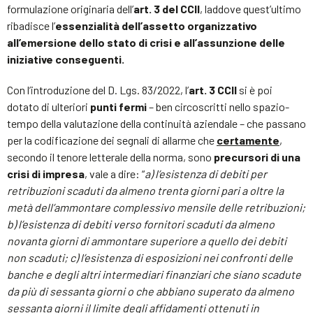
formulazione originaria dell’
art. 3 del CCII
, laddove quest’ultimo
ribadisce l’
essenzialità dell’assetto organizzativo
all’emersione dello stato di crisi e all’assunzione delle
iniziative conseguenti.
Con l’introduzione del D. Lgs. 83/2022, l’
art. 3 CCII
si è poi
dotato di ulteriori
punti fermi
– ben circoscritti nello spazio-
tempo della valutazione della continuità aziendale – che passano
per la codificazione dei segnali di allarme che
certamente
,
secondo il tenore letterale della norma, sono
precursori di una
crisi di impresa
, vale a dire: “
a) l’esistenza di debiti per
retribuzioni scaduti da almeno trenta giorni pari a oltre la
metà dell’ammontare complessivo mensile delle retribuzioni;
b) l’esistenza di debiti verso fornitori scaduti da almeno
novanta giorni di ammontare superiore a quello dei debiti
non scaduti; c) l’esistenza di esposizioni nei confronti delle
banche e degli altri intermediari finanziari che siano scadute
da più di sessanta giorni o che abbiano superato da almeno
sessanta giorni il limite degli affidamenti ottenuti in