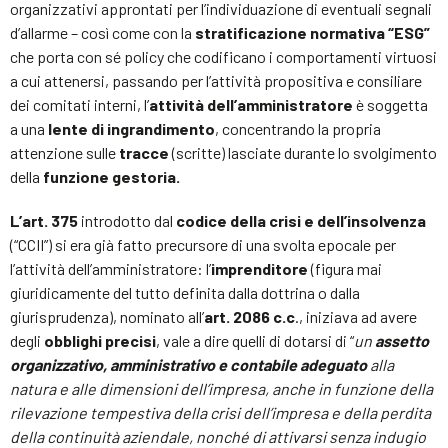
organizzativi approntati per l’individuazione di eventuali segnali
d’allarme – così come con la
stratificazione normativa “ESG”
che porta con sé policy che codificano i comportamenti virtuosi
a cui attenersi, passando per l’attività propositiva e consiliare
dei comitati interni, l’
attività dell’amministratore
è soggetta
a una
lente di ingrandimento
, concentrando la propria
attenzione sulle
tracce
(scritte) lasciate durante lo svolgimento
della
funzione gestoria.
L’art. 375
introdotto dal
codice della crisi e dell’insolvenza
(“CCII”) si era già fatto precursore di una svolta epocale per
l’attività dell’amministratore: l’
imprenditore
(figura mai
giuridicamente del tutto definita dalla dottrina o dalla
giurisprudenza), nominato all’
art. 2086 c.c
., iniziava ad avere
degli
obblighi precisi
, vale a dire quelli di dotarsi di “
un
assetto
organizzativo, amministrativo e contabile adeguato
alla
natura e alle dimensioni dell’impresa, anche in funzione della
rilevazione tempestiva della crisi dell’impresa e della perdita
della continuità aziendale, nonché di attivarsi senza indugio