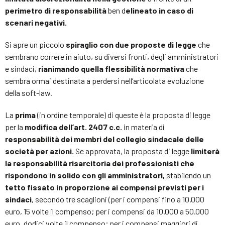
perimetro di responsabilità
ben d
elineato in caso di
scenari negativi.
Si apre un piccolo
spiraglio con due proposte di legge
che
sembrano correre in aiuto, su diversi fronti, degli amministratori
e sindaci,
rianimando quella flessibilità normativa
che
sembra ormai destinata a perdersi nell’articolata evoluzione
della soft-law.
La
prima
(in ordine temporale) di queste è la proposta di legge
per la
modifica dell’art. 2407 c.c.
in materia di
responsabilità dei membri del collegio sindacale delle
società per azioni.
Se approvata, la proposta di legge
limiterà
la responsabilità risarcitoria dei professionisti che
rispondono in solido con gli amministratori,
stabilendo un
tetto fissato in proporzione ai compensi previsti per i
sindaci
, secondo tre scaglioni (per i compensi fino a 10.000
euro, 15 volte il compenso; per i compensi da 10.000 a 50.000
euro, dodici volte il compenso; per i compensi maggiori di