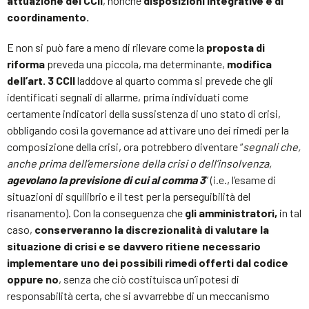
attuazione del CCII
, nonché
disposizioni integrative e di
coordinamento.
E non si può fare a meno di rilevare come la
proposta di
riforma
preveda una piccola, ma determinante,
modifica
dell’art. 3 CCII
laddove al quarto comma si prevede che gli
identificati segnali di allarme, prima individuati come
certamente indicatori della sussistenza di uno stato di crisi,
obbligando così la governance ad attivare uno dei rimedi per la
composizione della crisi, ora potrebbero diventare “
segnali che,
anche prima dell’emersione della crisi o dell’insolvenza,
agevolano la previsione di cui al comma 3
” (i.e., l’esame di
situazioni di squilibrio e il test per la perseguibilità del
risanamento). Con la conseguenza che
gli amministratori,
in tal
caso,
conserveranno la discrezionalità di valutare la
situazione di crisi e se davvero ritiene necessario
implementare uno dei possibili rimedi offerti dal codice
oppure no
, senza che ciò costituisca un’ipotesi di
responsabilità certa, che si avvarrebbe di un meccanismo