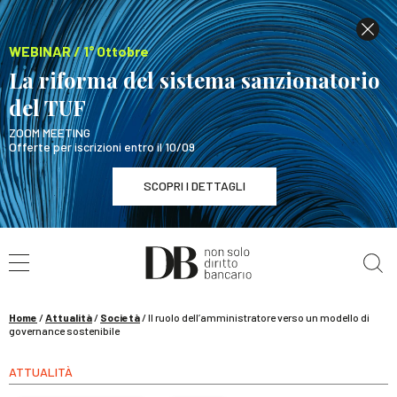
WEBINAR / 1° Ottobre
La riforma del sistema sanzionatorio
del TUF
ZOOM MEETING
Offerte per iscrizioni entro il 10/09
SCOPRI I DETTAGLI
Cerca nel sito
WEBINAR / 1° Ottobre
La riforma del sistema sanzionatorio del TUF
SCOPRI I DETTAGLI
Home
/
Attualità
/
Società
/
Il ruolo dell’amministratore verso un modello di
governance sostenibile
ATTUALITÀ