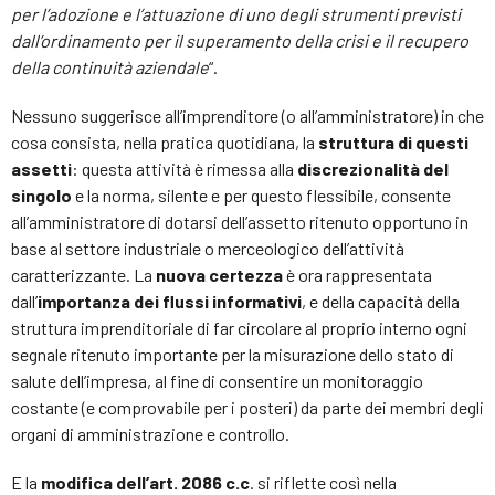
per l’adozione e l’attuazione di uno degli strumenti previsti
dall’ordinamento per il superamento della crisi e il recupero
della continuità aziendale
“.
Nessuno suggerisce all’imprenditore (o all’amministratore) in che
cosa consista, nella pratica quotidiana, la
struttura di questi
assetti
: questa attività è rimessa alla
discrezionalità del
singolo
e la norma, silente e per questo flessibile, consente
all’amministratore di dotarsi dell’assetto ritenuto opportuno in
base al settore industriale o merceologico dell’attività
caratterizzante. La
nuova certezza
è ora rappresentata
dall’
importanza dei flussi informativi
, e della capacità della
struttura imprenditoriale di far circolare al proprio interno ogni
segnale ritenuto importante per la misurazione dello stato di
salute dell’impresa, al fine di consentire un monitoraggio
costante (e comprovabile per i posteri) da parte dei membri degli
organi di amministrazione e controllo.
E la
modifica dell’art. 2086 c.c
. si riflette così nella