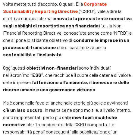
volta mette tutti d’accordo. O quasi. È la
Corporate
Sustainability Reporting Directive
(“CSRD”), vale a dire la
direttiva europea che ha
innovato la preesistente normativa
sugli obblighi di reportistica non finanziaria
(i.e., la Non-
Financial Reporting Directive, conosciuta anche come “NFRD”) e
che si pone lo sfidante obiettivo di
condurre le imprese in un
processo di transizione
che si caratterizza per la
sostenibilità e l’inclusività.
Oggi questi
obiettivi non-finanziari
sono individuati
nell’acronimo
“ESG”
, che racchiude il cuore della catena di valore
delle imprese: l’
attenzione all’ambiente, il benessere delle
risorse umane e una governance virtuosa.
Ma è come nelle favole: anche nelle storie più belle e avvincenti
c’è un lato oscuro
. In realtà ce ne sono molti e, a livello interno,
sono rappresentati per lo più dalle
inevitabili modifiche
normative
che il recepimento della CSRD comporta. Le
responsabilità penali conseguenti alla pubblicazione di un