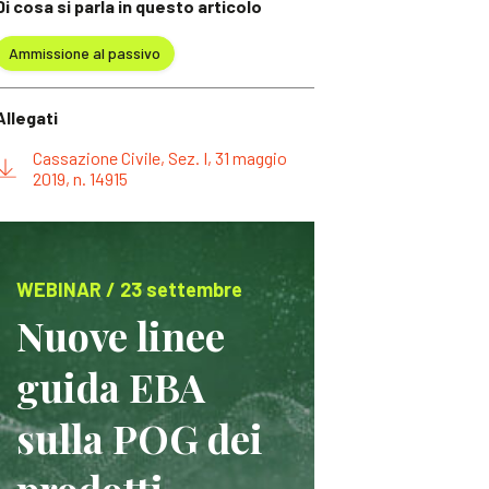
Di cosa si parla in questo articolo
Ammissione al passivo
Allegati
Cassazione Civile, Sez. I, 31 maggio
2019, n. 14915
WEBINAR / 23 settembre
Nuove linee
guida EBA
sulla POG dei