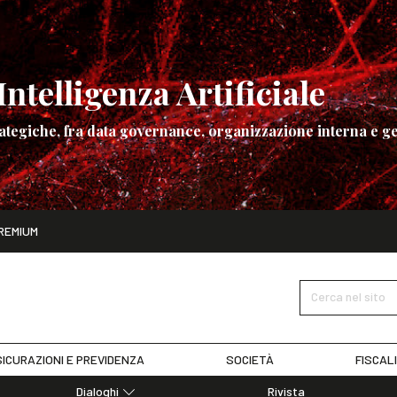
ntelligenza Artificiale
ategiche, fra data governance, organizzazione interna e ge
ito
REMIUM
ettembre
La governance dell’Intelligenza Artificiale
SCOPRI I DET
Cerca nel sito
ICURAZIONI E PREVIDENZA
SOCIETÀ
FISCAL
Dialoghi
Rivista