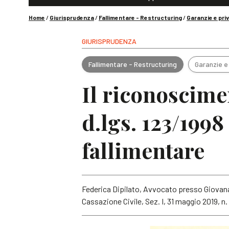
Home
/
Giurisprudenza
/
Fallimentare - Restructuring
/
Garanzie e priv
GIURISPRUDENZA
Fallimentare - Restructuring
Garanzie e 
Il riconoscimen
d.lgs. 123/199
fallimentare
Federica Dipilato, Avvocato presso Giovan
Cassazione Civile, Sez. I, 31 maggio 2019, n