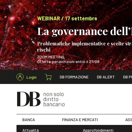
WEBINAR / 17 settembre
La governance dell’I
Problematiche implementative e scelte str
rischi
ZOOM MEETING
Offerte per iscrizioni entro il 27/08
Cerca nel s
DB FORMAZIONE
DB ALERT
DB P
Login
WEBINAR / 17 s
BANCA
FINANZA E MERCATI
ASS
Attualità
Approfondimenti