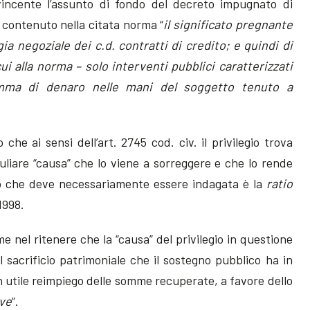
incente l’assunto di fondo del decreto impugnato di
 contenuto nella citata norma “
il significato pregnante
gia negoziale dei c.d. contratti di credito; e quindi di
cui alla norma – solo interventi pubblici caratterizzati
somma di denaro nelle mani del soggetto tenuto a
che ai sensi dell’art. 2745 cod. civ. il privilegio trova
culiare “causa” che lo viene a sorreggere e che lo rende
ciò che deve necessariamente essere indagata è la
ratio
1998.
 nel ritenere che la “causa” del privilegio in questione
l sacrificio patrimoniale che il sostegno pubblico ha in
 utile reimpiego delle somme recuperate, a favore dello
ive
”.