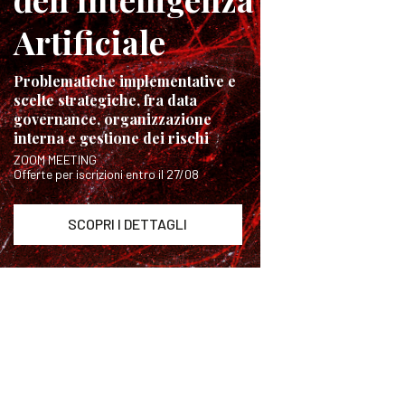
Artificiale
Problematiche implementative e
scelte strategiche, fra data
governance, organizzazione
interna e gestione dei rischi
ZOOM MEETING
Offerte per iscrizioni entro il 27/08
SCOPRI I DETTAGLI