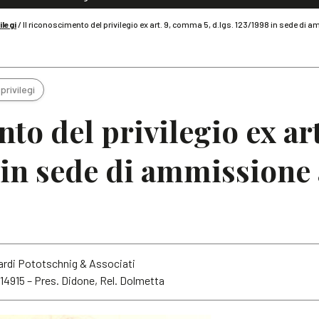
Dialoghi di Diritto dell'Economia
ilegi
/
Il riconoscimento del privilegio ex art. 9, comma 5, d.lgs. 123/1998 in sede di
Editoriali
Articoli
Note
privilegi
to del privilegio ex ar
8 in sede di ammissione 
ardi Pototschnig & Associati
. 14915 – Pres. Didone, Rel. Dolmetta