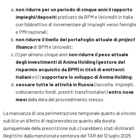
non ridurre per un periodo di cinque anni il rapporto
impieghi/depositi
praticato da BPM e Unicredit in Italia
con l’obbiettivo di incrementare gli impieghi verso famiglie
e PMI nazionali;
non ridurre il livello del portafoglio attuale di
project
finance
di BPM e Unicredit;
(i) per almeno cinque anni
non ridurre il peso attuale
degli investimenti di Anima Holding (gestore del
risparmio acquisito da BPM) in titoli di emittenti
italiani
e (ii)
supportare lo sviluppo di Anima Holding
;
cessare tutte le attività in Russia
(raccolta, impieghi,
collocamento fondi, prestiti transfrontalieri)
entro nove
mesi
dalla data del provvedimento stesso.
La mancanza di una perimetrazione temporale quanto al vincolo
sub b) e un difetto di ragionevolezza quanto alla durata
quinquennale della prescrizione sub c) sarebbero stati dichiarati
illegittimi dalla menzionata sentenza del TAR del 12 luglio 2025