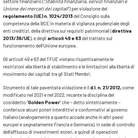
settore finanziario (“
Stabilità finanziaria, servizi finanziari e
Unione dei mercati dei capitali
”) per violazione del
regolamento (UE) n. 1024/2013
del Consiglio sulla
competenza della BCE in materia di vigilanza prudenziale degli
enti creditizi, della direttiva sui requisiti patrimoniali (
direttiva
2013/36/UE
), e degli
articoli 49 e 63
del trattato sul
funzionamento dell’Unione europea.
Gli articoli 49 e 63 del TFUE vietano rispettivamente le
restrizioni alla libertà di stabilimento e le limitazioni alla libertà di
movimento dei capitali tra gli Stati Membri.
Strumento di tale paventata violazione è il
d.l. n. 21/2012,
come
modificato nel 2021 e nel 2022, recante la disciplina del
cosiddetto “
Golden Power
” che – detto sinteticamente –
conferisce alcuni poteri interdittivi e conformativi al governo
italiano (analogamente a quanto accade anche in altri paesi
europei e segnatamente Francia e Germania), in sede di controllo
dell’afflusso di investimenti esteri, e quindi di operazioni