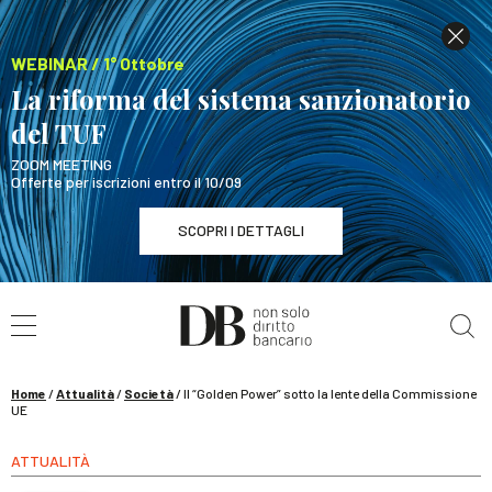
WEBINAR / 1° Ottobre
La riforma del sistema sanzionatorio
del TUF
ZOOM MEETING
Offerte per iscrizioni entro il 10/09
SCOPRI I DETTAGLI
Cerca nel sito
WEBINAR / 1° Ottobre
La riforma del sistema sanzionatorio del TUF
SCOPRI I DETTAGLI
Home
/
Attualità
/
Società
/
Il “Golden Power” sotto la lente della Commissione
UE
ATTUALITÀ