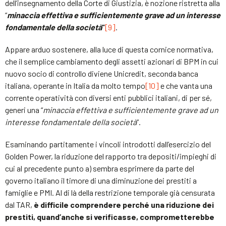
dell’insegnamento della Corte di Giustizia, è nozione ristretta alla
“
minaccia effettiva e sufficientemente grave ad un interesse
fondamentale della società
”
[9]
.
Appare arduo sostenere, alla luce di questa cornice normativa,
che il semplice cambiamento degli assetti azionari di BPM in cui
nuovo socio di controllo diviene Unicredit, seconda banca
italiana, operante in Italia da molto tempo
[10]
e che vanta una
corrente operatività con diversi enti pubblici italiani, di per sé,
generi una “
minaccia effettiva e sufficientemente grave ad un
interesse fondamentale della società
”.
Esaminando partitamente i vincoli introdotti dall’esercizio del
Golden Power, la riduzione del rapporto tra depositi/impieghi di
cui al precedente punto a) sembra esprimere da parte del
governo italiano il timore di una diminuzione dei prestiti a
famiglie e PMI. Al di là della restrizione temporale già censurata
dal TAR,
è difficile comprendere perché una riduzione dei
prestiti, quand’anche si verificasse, comprometterebbe