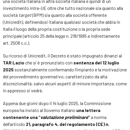
una società italiana in altra società italiana e quindi di un
investimento intra-UE oltre che tutto nazionale sia quanto alla
società
target
(BPM) sia quanto alla società offerente
(Unicredit), definendosi italiana qualsiasi società che abbia in
Italia il luogo della propria costituzione o la propria sede
principale (articolo 25 della legge n. 218/1995 e indirettamente
art. 2508 c.c.).
Su ricorso di Unicredit, il Decreto è stato impugnato dinanzi al
TAR Lazio
che si è pronunziato con
sentenza del 12 luglio
2025
sostanzialmente confermando l’impianto e la motivazione
del provvedimento governativo, caratterizzato da alta
discrezionalità, salvo alcuni aspetti di minore importanza, come
in appresso si vedrà.
Appena due giorni dopo il 14 luglio 2025, la Commissione
europea ha inviato al Governo Italiano
una lettera
contenente una “
valutazione preliminare
”
a norma
dell’articolo
21, paragrafo 4, del regolamento (CE) n.