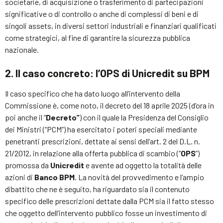
societarie, di acquisizione o trasferimento di partecipazioni
significative o di controllo o anche di complessi di beni e di
singoli assets, in diversi settori industriali e finanziari qualificati
come strategici, al fine di garantire la sicurezza pubblica
nazionale.
2. Il caso concreto: l’OPS di Unicredit su BPM
Il caso specifico che ha dato luogo all’intervento della
Commissione è, come noto, il decreto del 18 aprile 2025 (d’ora in
poi anche il “
Decreto”
) con il quale la Presidenza del Consiglio
dei Ministri (“PCM”) ha esercitato i poteri speciali mediante
penetranti prescrizioni, dettate ai sensi dell’art. 2 del D.L. n.
21/2012, in relazione alla offerta pubblica di scambio (“
OPS
”)
promossa da
Unicredit
e avente ad oggetto la totalità delle
azioni di
Banco BPM
. La novità del provvedimento e l’ampio
dibattito che ne è seguito, ha riguardato sia il contenuto
specifico delle prescrizioni dettate dalla PCM sia il fatto stesso
che oggetto dell’intervento pubblico fosse un investimento di