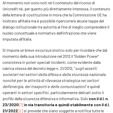
Al momento non sono noti né il contenuto del ricorso di
Unicredit né, per quanto più direttamente interessa, il contenuto
della lettera di costituzione in mora che la Commissione UE ha
inoltrato all’Italia ma è possibile ripercorrere alcune tappe del
dialogo istituzionale tra autorità al fine di meglio comprendere il
nucleo concettuale e normativo dell’infrazione che viene
imputata all’Italia.
Si impone un breve
excursus
storico solo per ricordare che dal
momento della sua introduzione nel 2012 il “Golden Power”
consisteva in poteri speciali incidenti, come evidente dalla
rubrica stessa del decreto legge n. 21/2012, “
sugli assetti
societari nei settori della difesa e della sicurezza nazionale,
nonchè per le attività di rilevanza strategica nei settori
dell’energia, dei trasporti e delle comunicazioni
” e quindi
operanti in settori specifici, particolarmente delicati sotto il
profilo della sicurezza difensiva e informativa. Solo
con il d.l. n.
23/2020
[1]
in via transitoria e quindi stabilmente con il d.l.
21/2022
[2]
si prevede che siano soggette a notifica tutte le