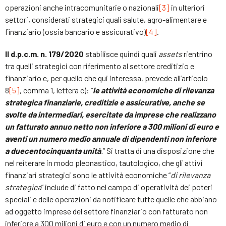
operazioni anche intracomunitarie o nazionali
[3]
in ulteriori
settori, considerati strategici quali salute, agro-alimentare e
finanziario (ossia bancario e assicurativo)
[4]
.
Il d.p.c.m. n. 179/2020
stabilisce quindi quali
assets
rientrino
tra quelli strategici con riferimento al settore creditizio e
finanziario e, per quello che qui interessa, prevede all’articolo
8
[5]
, comma 1, lettera c): “
le attività economiche di rilevanza
strategica finanziarie, creditizie e assicurative, anche se
svolte da intermediari, esercitate da imprese che realizzano
un fatturato annuo netto non inferiore a 300 milioni di euro e
aventi un numero medio annuale di dipendenti non inferiore
a duecentocinquanta unità
.
” Si tratta di una disposizione che
nel reiterare in modo pleonastico, tautologico, che gli attivi
finanziari strategici sono le attività economiche “
di rilevanza
strategica
” include di fatto nel campo di operatività dei poteri
speciali e delle operazioni da notificare tutte quelle che abbiano
ad oggetto imprese del settore finanziario con fatturato non
inferiore a 300 milioni di euro e con un numero medio di