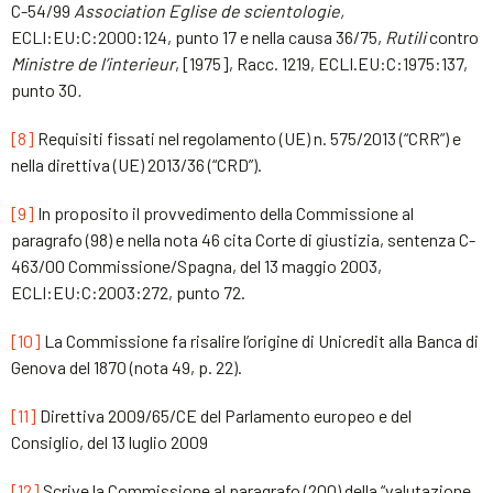
C-54/99
Association Eglise de scientologie,
ECLI:EU:C:2000:124, punto 17 e nella causa 36/75,
Rutili
contro
Ministre de l’interieur
, [1975], Racc. 1219, ECLI.EU:C:1975:137,
punto 30
.
[8]
Requisiti fissati nel regolamento (UE) n. 575/2013 (“CRR”) e
nella direttiva (UE) 2013/36 (“CRD”).
[9]
In proposito il provvedimento della Commissione al
paragrafo (98) e nella nota 46 cita Corte di giustizia, sentenza C-
463/00 Commissione/Spagna, del 13 maggio 2003,
ECLI:EU:C:2003:272, punto 72.
[10]
La Commissione fa risalire l’origine di Unicredit alla Banca di
Genova del 1870 (nota 49, p. 22).
[11]
Direttiva 2009/65/CE del Parlamento europeo e del
Consiglio, del 13 luglio 2009
[12]
Scrive la Commissione al paragrafo (200) della “valutazione