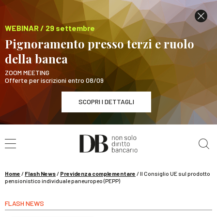
WEBINAR / 29 settembre
Pignoramento presso terzi e ruolo
della banca
ZOOM MEETING
Offerte per iscrizioni entro 08/09
SCOPRI I DETTAGLI
Cerca nel sito
WEBINAR / 29 settembre
Pignoramento presso terzi e ruolo della banca
SCOPRI I DETTAGLI
Home
/
Flash News
/
Previdenza complementare
/
Il Consiglio UE sul prodotto
pensionistico individuale paneuropeo (PEPP)
FLASH NEWS