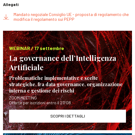
Allegati
Mandato negoziale Consiglio UE - proposta di regolamento che
modifica il regolamento sui PEPP
WEBINAR / 17 settembre
La governance dell’Intelligenza
Artificiale
Problematiche implementative e scelte
strategiche, fra data governance, organizzazione
interna e gestione dei rischi
ZOOM MEETING
Offerte per iscrizioni entro il 27/08
SCOPRI I DETTAGLI