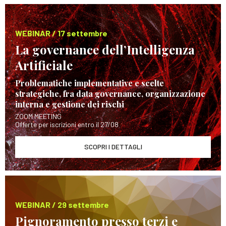
WEBINAR / 17 settembre
La governance dell’Intelligenza
Artificiale
Problematiche implementative e scelte
strategiche, fra data governance, organizzazione
interna e gestione dei rischi
ZOOM MEETING
Offerte per iscrizioni entro il 27/08
SCOPRI I DETTAGLI
WEBINAR / 29 settembre
Pignoramento presso terzi e