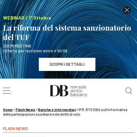
WEBINAR / 1° Ottobre
La riforma del sistema sanzionatorio
del TUF
ZOOM MEETING
Offerte per iscrizioni entro il 10/09
SCOPRI I DETTAGLI
Cerca nel sito
WEBINAR / 1° Ottobre
La riforma del sistema sanzionatorio del TUF
SCOPRI I DETTAGLI
Home
/
Flash News
/
Banche e intermediari
/
IFR: RTS EBA sull’informativa
delle partecipazioni societarie e dei diritti di voto
FLASH NEWS