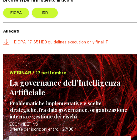
EIOPA
IDD
Allegati
EIOPA-17-651 IDD guidelines execution only final IT
WEBINAR / 17 settembre
La governance dell’Intelligenza
Artificiale
Problematiche implementative e scelte
strategiche, fra data governance, organizzazione
interna e gestione dei rischi
ZOOM MEETING
Offerte per iscrizioni entro il 27/08