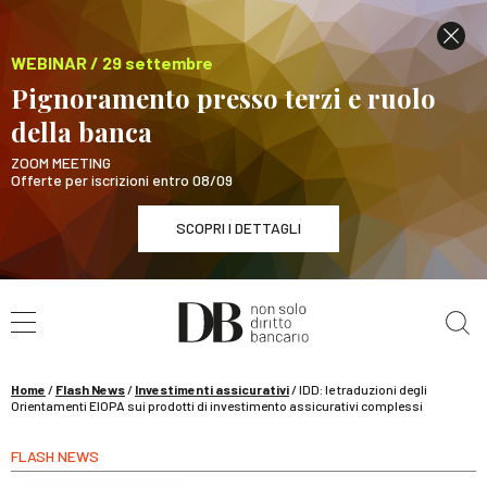
WEBINAR / 29 settembre
Pignoramento presso terzi e ruolo
della banca
ZOOM MEETING
Offerte per iscrizioni entro 08/09
SCOPRI I DETTAGLI
Cerca nel sito
WEBINAR / 29 settembre
Pignoramento presso terzi e ruolo della banca
SCOPRI I DETTAGLI
Home
/
Flash News
/
Investimenti assicurativi
/
IDD: le traduzioni degli
Orientamenti EIOPA sui prodotti di investimento assicurativi complessi
FLASH NEWS